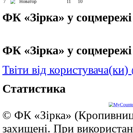
7
Новатор
11
10
ФК «Зірка» у соцмережі
ФК «Зірка» у соцмережі 
Твіти від користувача(ки)
Статистика
© ФК «Зірка» (Кропивниць
захищені. При використан