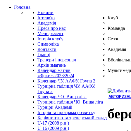
Головна
Новини
Інтерв'ю
Клуб
Академія
Преса про нас
Команда
Менеджмент
Історія клубу
Сезон
Символіка
Контакти
Академія
Гравці
Тренери і персонал
Вболівальн
Архів змагань
Календар матчів
Мультимеді
«Зірки»-2023/2024
Календар ЧУ. ААФУ. Група 2
Турнірна таблиця ЧУ. ААФУ.
Група 2
Календар ЧО. Вища ліга
АВТОРИЗАЦ
Турнірна таблиця ЧО. Вища ліга
Hindi
Турніри Академії
Blue
бер
Історія та програма розвитку
Film
Керівництво та тренерський склад
سكس
U-17 (2008 р.н.)
-
U-16 (2009 р.н.)
سكس