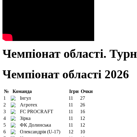
Чемпіонат області. Тур
Чемпіонат області 2026
№
Команда
Ігри
Очки
1
Інгул
11
27
2
Агротех
11
26
3
FC PROCRAFT
11
16
4
Зірка
11
12
5
ФК Долинська
11
12
6
Олександрія (U-17)
12
10