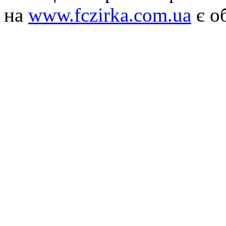
на
www.fczirka.com.ua
є о