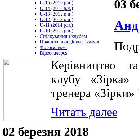
03 б
U-15 (2010 р.н.)
مترجم
U-14 (2011 р.н.)
-
U-13 (2012 р.н.)
سكس
U-12 (2013 р.н.)
Анд
مصري
U-11 (2014 р.н.)
-
U-10 (2015 р.н.)
Xnxx
Спілкування з клубом
Arab
Правила поведінки глядачів
Подр
Фотогалерея
Відеогалерея
Керівництво та
клубу «Зірка»
тренера «Зірки»
Читать далее
02 березня 2018