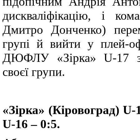
підопічним Андрія Антон
дискваліфікацію, і ко
Дмитро Донченко) перем
групі й вийти у плей-о
ДЮФЛУ «Зірка» U-17 за
своєї групи.
«Зірка» (Кіровоград)
U-
U-16
– 0:5.