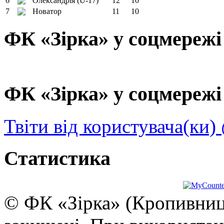
6
Олександрія (U-17)
12
10
7
Новатор
11
10
ФК «Зірка» у соцмережі
ФК «Зірка» у соцмережі 
Твіти від користувача(ки)
Статистика
© ФК «Зірка» (Кропивниць