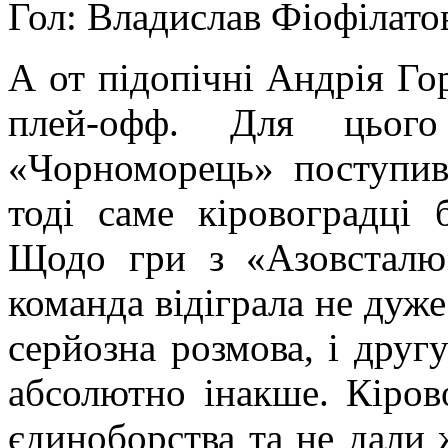
Гол: Владислав Фіофілато
А от підопічні Андрія Г
плей-офф. Для цього
«Чорноморець» поступи
тоді саме кіровоградці 
Щодо гри з «Азовсталю
команда відіграла не дуже
серйозна розмова, і друг
абсолютно інакше. Кіров
єдиноборства та не дали