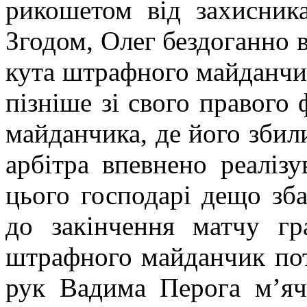
рикошетом від захисник
Згодом, Олег бездоганно 
кута штрафного майданчи
пізніше зі свого правого
майданчика, де його збил
арбітра впевнено реаліз
цього господарі дещо зба
до закінчення матчу гр
штрафного майданчик пот
рук Вадима Перога м’яч 