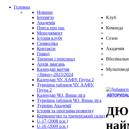
Головна
Новини
Інтерв'ю
Клуб
Академія
Преса про нас
Команда
Менеджмент
Історія клубу
Сезон
Символіка
Контакти
Академія
Гравці
Тренери і персонал
Вболівальн
Архів змагань
Календар матчів
Мультимеді
«Зірки»-2023/2024
Календар ЧУ. ААФУ. Група 2
Турнірна таблиця ЧУ. ААФУ.
Група 2
Календар ЧО. Вища ліга
АВТОРИЗАЦ
Турнірна таблиця ЧО. Вища ліга
Hindi
Турніри Академії
Blue
ДЮФ
Історія та програма розвитку
Film
Керівництво та тренерський склад
سكس
най
U-17 (2008 р.н.)
-
U-16 (2009 р.н.)
سكس