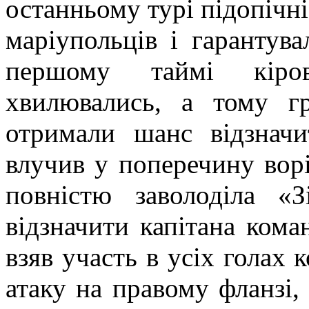
останньому турі підопічн
маріупольців і гарантув
першому таймі кіров
хвилювались, а тому гр
отримали шанс відзначи
влучив у поперечину ворі
повністю заволоділа «
відзначити капітана ком
взяв участь в усіх голах 
атаку на правому фланзі,