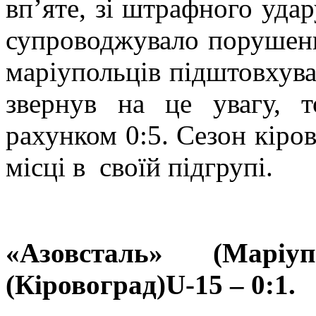
вп’яте, зі штрафного уда
супроводжувало порушенн
маріупольців підштовхував
звернув на це увагу, 
рахунком 0:5. Сезон кіро
місці в своїй підгрупі.
«Азовсталь» (Марі
(
Кіровоград)
U-15
– 0:1.