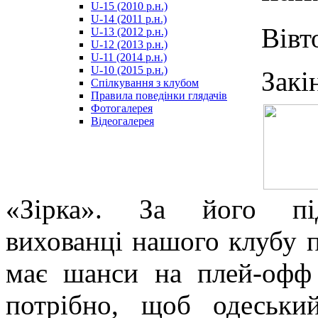
U-15 (2010 р.н.)
مترجم
U-14 (2011 р.н.)
-
Вівт
U-13 (2012 р.н.)
سكس
U-12 (2013 р.н.)
مصري
U-11 (2014 р.н.)
-
U-10 (2015 р.н.)
Закі
Xnxx
Спілкування з клубом
Arab
Правила поведінки глядачів
Фотогалерея
Відеогалерея
«Зірка». За його під
вихованці нашого клубу 
має шанси на плей-офф 
потрібно, щоб одеськи