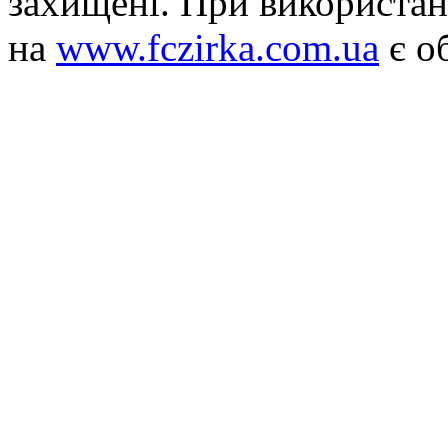
захищені. При використан
на
www.fczirka.com.ua
є о