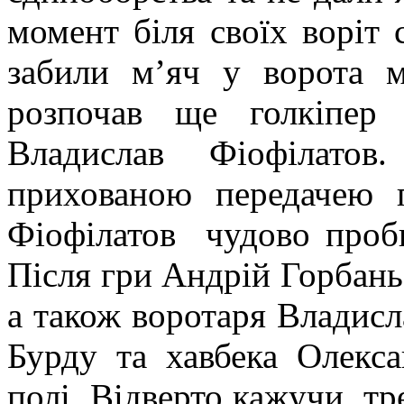
момент біля своїх воріт 
забили м’яч у ворота м
розпочав ще голкіпер
Владислав Фіофілатов
прихованою передачею 
Фіофілатов чудово пробив
Після гри Андрій Горбань 
а також воротаря Владисл
Бурду та хавбека Олекс
полі. Відверто кажучи, тр