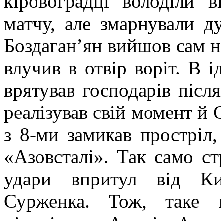
кіровоградці володіли 
матчу, але змарнували д
Боздаган’ян вийшов сам на
влучив в отвір воріт. В і
врятував господарів післ
реалізував свій момент й 
з 8-ми замикав простріл,
«Азовсталі». Так само ст
удари впритул від К
Сурженка. Тож, таке 