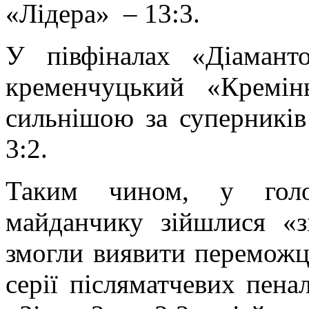
«Лідера» – 13:3.
У півфіналах «Діамант
кременчуцький «Кремін
сильнішою за суперникі
3:2.
Таким чином, у голо
майданчику зійшлися «з
змогли виявити переможця
серії післяматчевих пена