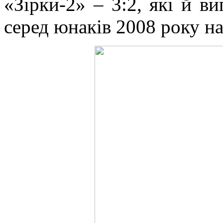
«Зірки-2» – 3:2, які й в
серед юнаків 2008 року н