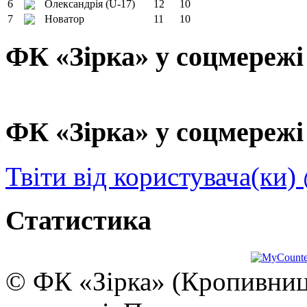
6
Олександрія (U-17)
12
10
7
Новатор
11
10
ФК «Зірка» у соцмережі
ФК «Зірка» у соцмережі 
Твіти від користувача(ки)
Статистика
© ФК «Зірка» (Кропивниць