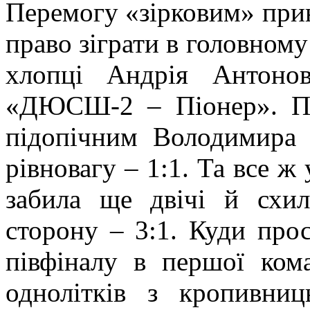
Перемогу «зірковим» прині
право зіграти в головному
хлопці Андрія Антоно
«ДЮСШ-2 – Піонер». Пе
підопічним Володимира 
рівновагу – 1:1. Та все ж
забила ще двічі й схи
сторону – 3:1. Куди про
півфіналу в першої ком
однолітків з кропивни