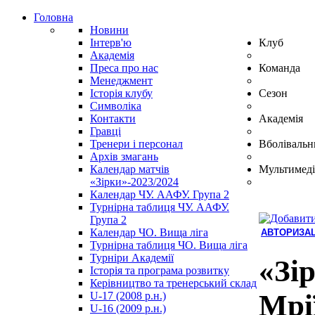
Головна
Новини
Інтерв'ю
Клуб
Академія
Преса про нас
Команда
Менеджмент
Історія клубу
Сезон
Символіка
Контакти
Академія
Гравці
Тренери і персонал
Вболівальн
Архів змагань
Календар матчів
Мультимеді
«Зірки»-2023/2024
Календар ЧУ. ААФУ. Група 2
Турнірна таблиця ЧУ. ААФУ.
Група 2
Календар ЧО. Вища ліга
АВТОРИЗАЦ
Турнірна таблиця ЧО. Вища ліга
Hindi
Турніри Академії
Blue
«Зі
Історія та програма розвитку
Film
Керівництво та тренерський склад
سكس
Мрі
U-17 (2008 р.н.)
-
U-16 (2009 р.н.)
سكس