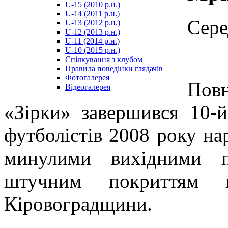
U-15 (2010 р.н.)
مترجم
U-14 (2011 р.н.)
-
Сере
U-13 (2012 р.н.)
سكس
U-12 (2013 р.н.)
مصري
U-11 (2014 р.н.)
-
U-10 (2015 р.н.)
Xnxx
Спілкування з клубом
Arab
Правила поведінки глядачів
Фотогалерея
Пов
Відеогалерея
«Зірки» завершився 10-й
футболістів 2008 року на
минулими вихідними п
штучним покриттям г
Кіровоградщини.