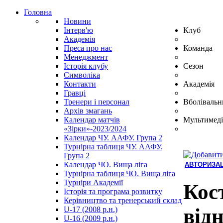
Головна
Новини
Інтерв'ю
Клуб
Академія
Преса про нас
Команда
Менеджмент
Історія клубу
Сезон
Символіка
Контакти
Академія
Гравці
Тренери і персонал
Вболівальн
Архів змагань
Календар матчів
Мультимеді
«Зірки»-2023/2024
Календар ЧУ. ААФУ. Група 2
Турнірна таблиця ЧУ. ААФУ.
Група 2
Календар ЧО. Вища ліга
АВТОРИЗАЦ
Турнірна таблиця ЧО. Вища ліга
Hindi
Турніри Академії
Blue
Кос
Історія та програма розвитку
Film
Керівництво та тренерський склад
سكس
від
U-17 (2008 р.н.)
-
U-16 (2009 р.н.)
سكس