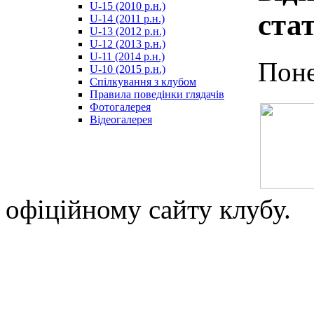
U-15 (2010 р.н.)
مترجم
ста
U-14 (2011 р.н.)
-
U-13 (2012 р.н.)
سكس
U-12 (2013 р.н.)
مصري
U-11 (2014 р.н.)
-
Поне
U-10 (2015 р.н.)
Xnxx
Спілкування з клубом
Arab
Правила поведінки глядачів
Фотогалерея
Відеогалерея
офіційному сайту клубу.