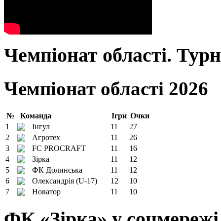
Чемпіонат області. Тур
Чемпіонат області 2026
№
Команда
Ігри
Очки
1
Інгул
11
27
2
Агротех
11
26
3
FC PROCRAFT
11
16
4
Зірка
11
12
5
ФК Долинська
11
12
6
Олександрія (U-17)
12
10
7
Новатор
11
10
ФК «Зірка» у соцмережі