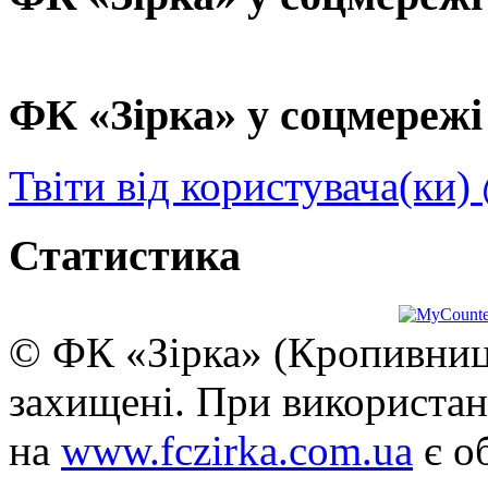
ФК «Зірка» у соцмережі 
Твіти від користувача(ки)
Статистика
© ФК «Зірка» (Кропивниць
захищені. При використан
на
www.fczirka.com.ua
є о