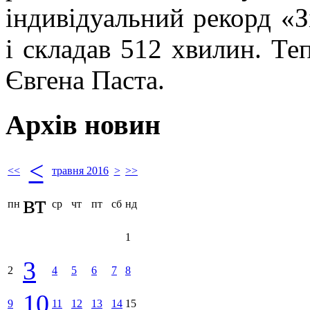
індивідуальний рекорд «
і складав 512 хвилин. Те
Євгена Паста.
Архів новин
<
<<
травня 2016
>
>>
вт
пн
ср
чт
пт
сб
нд
1
3
2
4
5
6
7
8
10
9
11
12
13
14
15