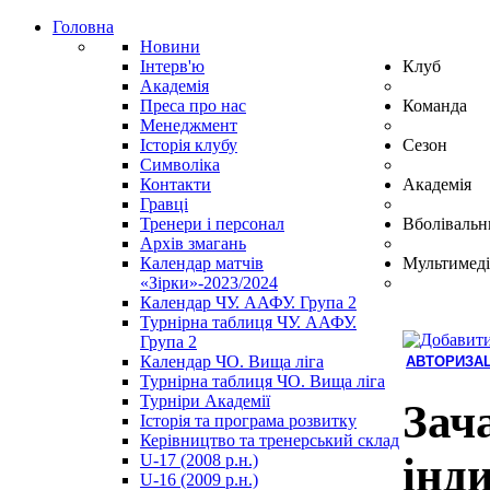
Головна
Новини
Інтерв'ю
Клуб
Академія
Преса про нас
Команда
Менеджмент
Історія клубу
Сезон
Символіка
Контакти
Академія
Гравці
Тренери і персонал
Вболівальн
Архів змагань
Календар матчів
Мультимеді
«Зірки»-2023/2024
Календар ЧУ. ААФУ. Група 2
Турнірна таблиця ЧУ. ААФУ.
Група 2
Календар ЧО. Вища ліга
АВТОРИЗАЦ
Турнірна таблиця ЧО. Вища ліга
Hindi
Турніри Академії
Blue
Зач
Історія та програма розвитку
Film
Керівництво та тренерський склад
سكس
інд
U-17 (2008 р.н.)
-
U-16 (2009 р.н.)
سكس