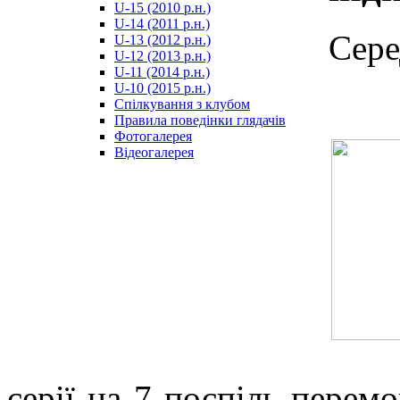
U-15 (2010 р.н.)
مترجم
U-14 (2011 р.н.)
-
Сере
U-13 (2012 р.н.)
سكس
U-12 (2013 р.н.)
مصري
U-11 (2014 р.н.)
-
U-10 (2015 р.н.)
Xnxx
Спілкування з клубом
Arab
Правила поведінки глядачів
Фотогалерея
Відеогалерея
серії на 7 поспіль перем