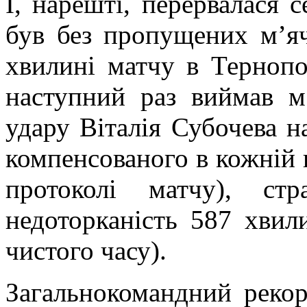
І, нарешті, перервалася с
був без пропущених м’яч
хвилині матчу в Тернопо
наступний раз виймав м’
удару Віталія Субочева н
компенсованого в кожній г
протоколі матчу), ст
недоторканість 587 хвил
чистого часу).
Загальнокомандний рекор