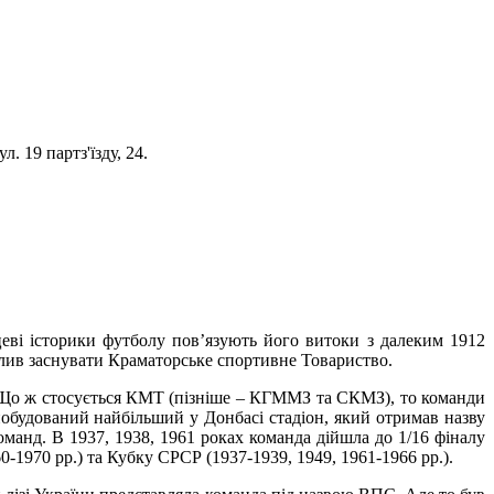
. 19 партз'їзду, 24.
цеві історики футболу пов’язують його витоки з далеким 1912
олив заснувати Краматорське спортивне Товариство.
су. Що ж стосується КМТ (пізніше – КГММЗ та СКМЗ), то команди
 побудований найбільший у Донбасі стадіон, який отримав назву
оманд. В 1937, 1938, 1961 роках команда дійшла до 1/16 фіналу
-1970 рр.) та Кубку СРСР (1937-1939, 1949, 1961-1966 рр.).