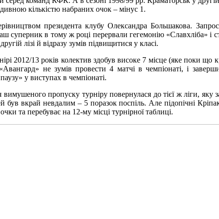
 серед команд КФК. А в сезоні 1998/99 рр. Краматорськ у другій
 дивною кількістю набраних очок – мінус 1.
ерівництвом президента клубу Олександра Большакова. Запроси
аш суперник в тому ж році перервали гегемонію «Славхліба» і с
угій лізі й відразу зумів підвищитися у класі.
рнірі 2012/13 років колектив здобув високе 7 місце (яке поки що
«Авангард» не зумів провести 4 матчі в чемпіонаті, і заверш
паузу» у виступах в чемпіонаті.
 вимушеного пропуску турніру повернулася до тієї ж ліги, яку 
й був вкрай невдалим – 5 поразок поспіль. Але підопічні Кріпа
очки та перебуває на 12-му місці турнірної таблиці.