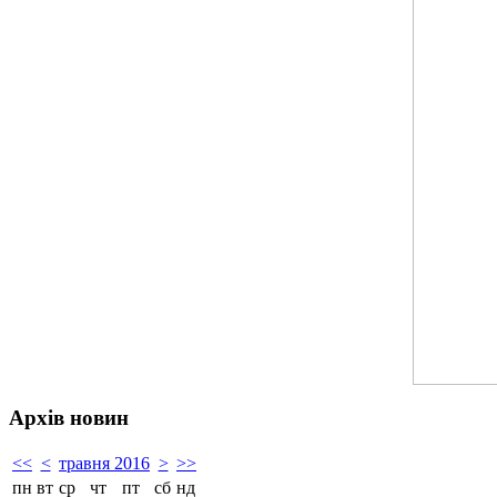
Архів новин
<<
<
травня 2016
>
>>
пн
вт
ср
чт
пт
сб
нд