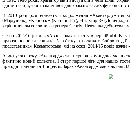
В 1992-1996 роках краматорчани виступали в чемпіонат України
єдиний сезон, який закінчився для краматорських футболістів з
В 2010 році розпочинається відродження «Авангарду» під к
(Маріуполь), «Кривбас» (Кривий Ріг), «Шахтар-3» (Донецьк), н
керівництвом головного тренера Сергія Шевченка дебютував у др
Сезон 2015/16 рр. для «Авангарда» є третім в першій лізі. В ту
практично не завершила. У зв’язку з початком бойових дій 
представникам Краматорська, які на сезон 2014/15 років взяли «
А минулого року «Авангард» став першою командою, яка після
фактично новий колектив. І старт першої ліги для наших госте
при одній нічиїй та 1 поразці
.
Зараз «Авангард» має в активі 32 