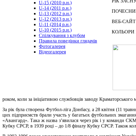
РІК ЗАСНУ
U-15 (2010 р.н.)
مترجم
U-14 (2011 р.н.)
-
ПОЧЕСНИЙ
U-13 (2012 р.н.)
سكس
U-12 (2013 р.н.)
مصري
ВЕБ-САЙТ: 
U-11 (2014 р.н.)
-
U-10 (2015 р.н.)
КОЛЬОРИ КЛ
Xnxx
Спілкування з клубом
Arab
Правила поведінки глядачів
Фотогалерея
Відеогалерея
роком, коли за ініціативою службовців заводу Краматорського
За рік була створена Футбол-ліга Донбасу, а 28 квітня (11 тр
цих підприємств брали участь у багатьох футбольних змаганнях
«Авангард». Така ж назва з’явилася через рік і у команди СКМ
Кубку СРСР, в 1939 році – до 1/8 фіналу Кубку СРСР. Також кол