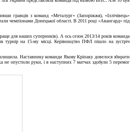
 лізі України представляла команда під назвою ВПС. Але то був
вши гравців з команд «Металург» (Запоріжжя), «Іллічівець»
тали чемпіонами Донецької області. В 2011 році «Авангард» під
 краще для наших суперників). А ось сезон 2013/14 років команда
ив турнір на 15-му місці. Керівництво ПФЛ пішло на зустріч
залишила. Наставнику команди Якову Кріпаку довелося збирати
ка не опустили руки, і в наступних 7 матчах здобули 5 перемог