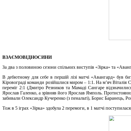
ВЗАЄМОВІДНОСИНИ
За два з половиною сезони спільних виступів «Зірка» та «Аванга
В дебютному для себе в першій лізі матчі «Авангард» був бит
Кіровограді команди розійшлися миром – 1:1. На м’яч Віталія
переміг 2:1 (Дмитро Резников та Мамаді Сангаре відзначилис
Ярослав Галенко, а зрівняв його Ярослав Ямполь. Протистоянн
забивали Олександр Кучеренко (з пенальті), Борис Баранець, Р
Тож в 5 іграх «Зірка» здобула 2 перемоги, в 1 матчі поступилася