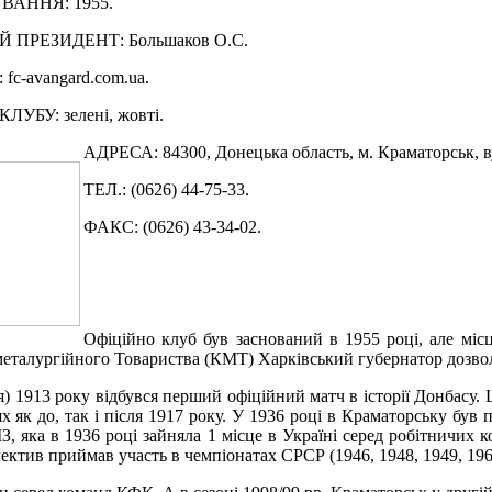
ВАННЯ: 1955.
 ПРЕЗИДЕНТ: Большаков О.С.
fc-avangard.com.ua.
УБУ: зелені, жовті.
АДРЕСА: 84300, Донецька область, м. Краматорськ, вул
ТЕЛ.: (0626) 44-75-33.
ФАКС: (0626) 43-34-02.
Офіційно клуб був заснований в 1955 році, але міс
 металургійного Товариства (КМТ) Харківський губернатор дозв
авня) 1913 року відбувся перший офіційний матч в історії Донба
 як до, так і після 1917 року. У 1936 році в Краматорську був
З, яка в 1936 році зайняла 1 місце в Україні серед робітничих к
ектив приймав участь в чемпіонатах СРСР (1946, 1948, 1949, 1960