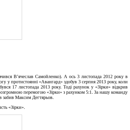
начився В’ячеслав Самойленко). А ось 3 листопада 2012 року в
гу у протистоянні «Авангард» здобув 3 серпня 2013 року, коли
увся 17 листопада 2013 року. Тоді рахунок у «Зірки» відкрив
розгромною перемогою «Зірки» з рахунком 5:1. За нашу команду
ів забив Максим Дегтярьов.
исть «Зірки».