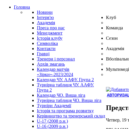
Головна
Новини
Інтерв'ю
Клуб
Академія
Преса про нас
Команда
Менеджмент
Історія клубу
Сезон
Символіка
Контакти
Академія
Гравці
Тренери і персонал
Вболівальн
Архів змагань
Календар матчів
Мультимеді
«Зірки»-2023/2024
Календар ЧУ. ААФУ. Група 2
Турнірна таблиця ЧУ. ААФУ.
Група 2
Календар ЧО. Вища ліга
АВТОРИЗАЦ
Турнірна таблиця ЧО. Вища ліга
Hindi
Турніри Академії
Blue
Предст
Історія та програма розвитку
Film
Керівництво та тренерський склад
سكس
Четвер, 19 
U-17 (2008 р.н.)
-
U-16 (2009 р.н.)
سكس