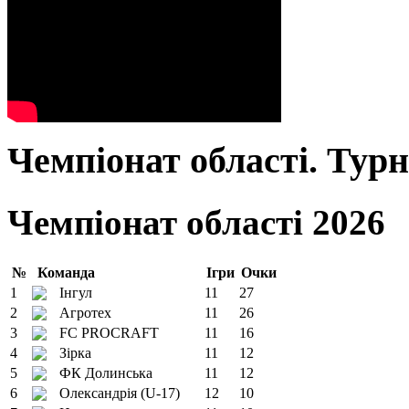
Чемпіонат області. Тур
Чемпіонат області 2026
№
Команда
Ігри
Очки
1
Інгул
11
27
2
Агротех
11
26
3
FC PROCRAFT
11
16
4
Зірка
11
12
5
ФК Долинська
11
12
6
Олександрія (U-17)
12
10