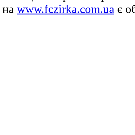
на
www.fczirka.com.ua
є о