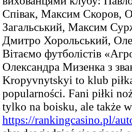
вихованцями клубу: Павло
Співак, Максим Скоров, О
Загальський, Максим Сур
Дмитро Хорольський, Оле
Вітаємо футболістів «Агро
Олександра Мизенка з зва
Kropyvnytskyi to klub piłka
popularności. Fani piłki no
tylko na boisku, ale także 
https://rankingcasino.pl/a