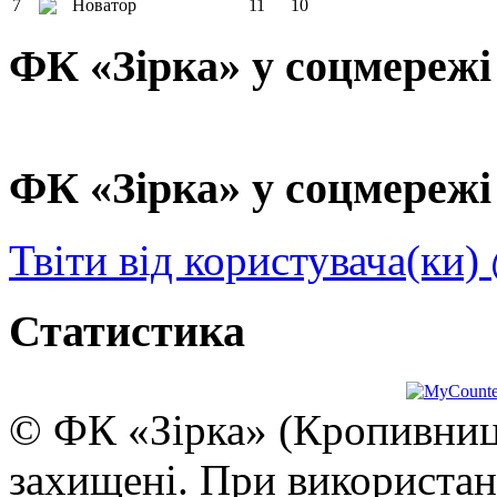
7
Новатор
11
10
ФК «Зірка» у соцмережі
ФК «Зірка» у соцмережі 
Твіти від користувача(ки)
Статистика
© ФК «Зірка» (Кропивниць
захищені. При використан