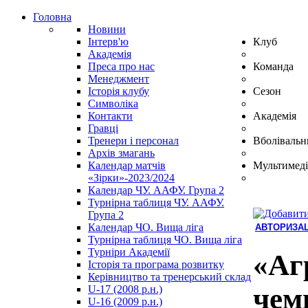
Головна
Новини
Інтерв'ю
Клуб
Академія
Преса про нас
Команда
Менеджмент
Історія клубу
Сезон
Символіка
Контакти
Академія
Гравці
Тренери і персонал
Вболівальн
Архів змагань
Календар матчів
Мультимеді
«Зірки»-2023/2024
Календар ЧУ. ААФУ. Група 2
Турнірна таблиця ЧУ. ААФУ.
Група 2
Календар ЧО. Вища ліга
АВТОРИЗАЦ
Турнірна таблиця ЧО. Вища ліга
Hindi
Турніри Академії
Blue
«Аг
Історія та програма розвитку
Film
Керівництво та тренерський склад
سكس
чем
U-17 (2008 р.н.)
-
U-16 (2009 р.н.)
سكس