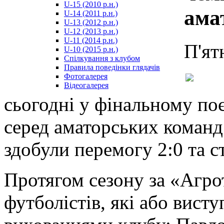
U-15 (2010 р.н.)
مترجم
ама
U-14 (2011 р.н.)
-
U-13 (2012 р.н.)
سكس
U-12 (2013 р.н.)
مصري
U-11 (2014 р.н.)
-
П'ят
U-10 (2015 р.н.)
Xnxx
Спілкування з клубом
Arab
Правила поведінки глядачів
Фотогалерея
Відеогалерея
сьогодні у фінальному по
серед аматорських коман
здобули перемогу 2:0 та 
Протягом сезону за «Агро
футболістів, які або вист