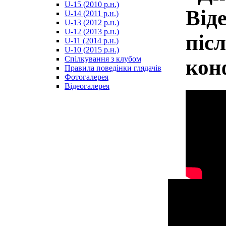
U-15 (2010 р.н.)
مترجم
Від
U-14 (2011 р.н.)
-
U-13 (2012 р.н.)
سكس
U-12 (2013 р.н.)
مصري
піс
U-11 (2014 р.н.)
-
U-10 (2015 р.н.)
Xnxx
Спілкування з клубом
кон
Arab
Правила поведінки глядачів
Фотогалерея
Відеогалерея