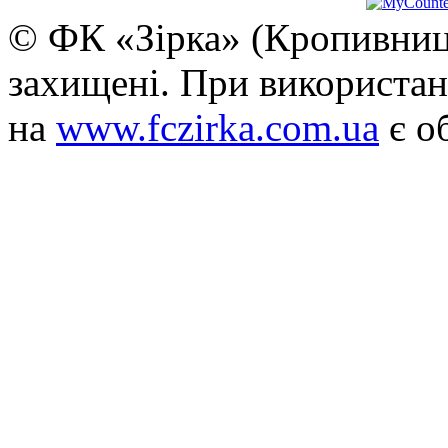
© ФК «Зірка» (Кропивниць
захищені. При використан
на
www.fczirka.com.ua
є о