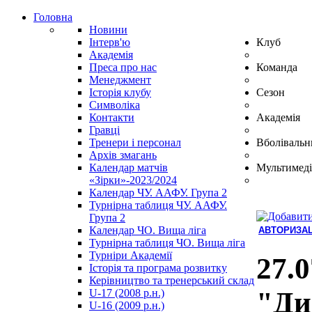
Головна
Новини
Інтерв'ю
Клуб
Академія
Преса про нас
Команда
Менеджмент
Історія клубу
Сезон
Символіка
Контакти
Академія
Гравці
Тренери і персонал
Вболівальн
Архів змагань
Календар матчів
Мультимеді
«Зірки»-2023/2024
Календар ЧУ. ААФУ. Група 2
Турнірна таблиця ЧУ. ААФУ.
Група 2
Календар ЧО. Вища ліга
АВТОРИЗАЦ
Турнірна таблиця ЧО. Вища ліга
Hindi
Турніри Академії
Blue
27.0
Історія та програма розвитку
Film
Керівництво та тренерський склад
سكس
"Ди
U-17 (2008 р.н.)
-
U-16 (2009 р.н.)
سكس