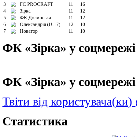
3
FC PROCRAFT
11
16
4
Зірка
11
12
5
ФК Долинська
11
12
6
Олександрія (U-17)
12
10
7
Новатор
11
10
ФК «Зірка» у соцмережі
ФК «Зірка» у соцмережі 
Твіти від користувача(ки)
Статистика