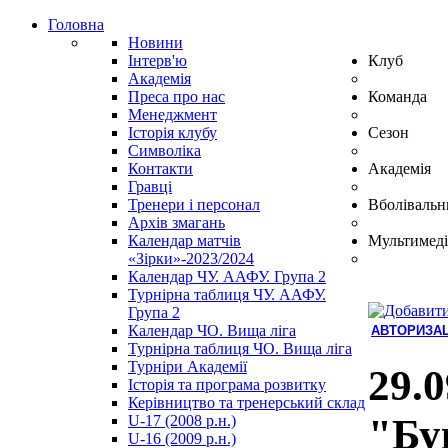
Головна
Новини
Інтерв'ю
Клуб
Академія
Преса про нас
Команда
Менеджмент
Історія клубу
Сезон
Символіка
Контакти
Академія
Гравці
Тренери і персонал
Вболівальн
Архів змагань
Календар матчів
Мультимеді
«Зірки»-2023/2024
Календар ЧУ. ААФУ. Група 2
Турнірна таблиця ЧУ. ААФУ.
Група 2
Календар ЧО. Вища ліга
АВТОРИЗАЦ
Турнірна таблиця ЧО. Вища ліга
Hindi
Турніри Академії
Blue
29.0
Історія та програма розвитку
Film
Керівництво та тренерський склад
سكس
"Бук
U-17 (2008 р.н.)
-
U-16 (2009 р.н.)
سكس