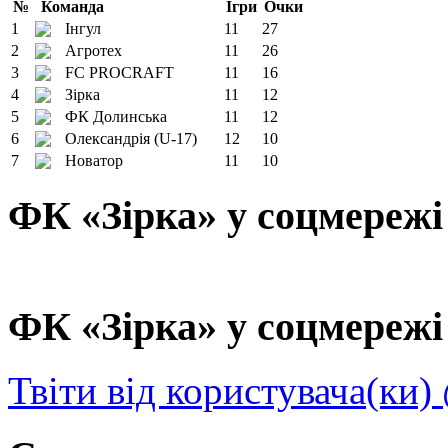
№
Команда
Ігри
Очки
1
Інгул
11
27
2
Агротех
11
26
3
FC PROCRAFT
11
16
4
Зірка
11
12
5
ФК Долинська
11
12
6
Олександрія (U-17)
12
10
7
Новатор
11
10
ФК «Зірка» у соцмережі
ФК «Зірка» у соцмережі 
Твіти від користувача(ки)