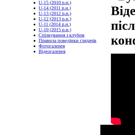
U-15 (2010 р.н.)
مترجم
Від
U-14 (2011 р.н.)
-
U-13 (2012 р.н.)
سكس
U-12 (2013 р.н.)
مصري
піс
U-11 (2014 р.н.)
-
U-10 (2015 р.н.)
Xnxx
Спілкування з клубом
кон
Arab
Правила поведінки глядачів
Фотогалерея
Відеогалерея