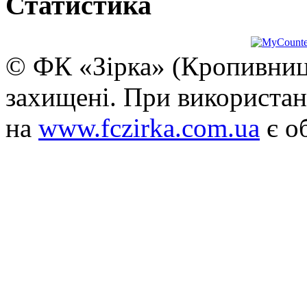
Статистика
© ФК «Зірка» (Кропивниць
захищені. При використан
на
www.fczirka.com.ua
є о