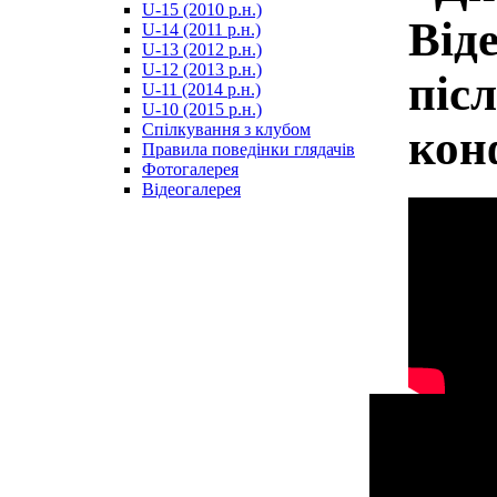
U-15 (2010 р.н.)
مترجم
Від
U-14 (2011 р.н.)
-
U-13 (2012 р.н.)
سكس
U-12 (2013 р.н.)
مصري
піс
U-11 (2014 р.н.)
-
U-10 (2015 р.н.)
Xnxx
Спілкування з клубом
кон
Arab
Правила поведінки глядачів
Фотогалерея
Відеогалерея