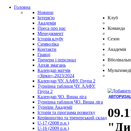
Головна
Новини
Інтерв'ю
Клуб
Академія
Преса про нас
Команда
Менеджмент
Історія клубу
Сезон
Символіка
Контакти
Академія
Гравці
Тренери і персонал
Вболівальн
Архів змагань
Календар матчів
Мультимеді
«Зірки»-2023/2024
Календар ЧУ. ААФУ. Група 2
Турнірна таблиця ЧУ. ААФУ.
Група 2
Календар ЧО. Вища ліга
АВТОРИЗАЦ
Турнірна таблиця ЧО. Вища ліга
Hindi
Турніри Академії
Blue
09.1
Історія та програма розвитку
Film
Керівництво та тренерський склад
سكس
"Дин
U-17 (2008 р.н.)
-
U-16 (2009 р.н.)
سكس