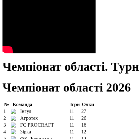
Чемпіонат області. Тур
Чемпіонат області 2026
№
Команда
Ігри
Очки
1
Інгул
11
27
2
Агротех
11
26
3
FC PROCRAFT
11
16
4
Зірка
11
12
5
ФК Долинська
11
12