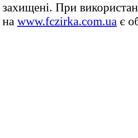
захищені. При використан
на
www.fczirka.com.ua
є о