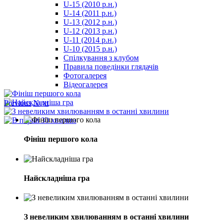
U-15 (2010 р.н.)
مترجم
U-14 (2011 р.н.)
-
U-13 (2012 р.н.)
سكس
U-12 (2013 р.н.)
مصري
U-11 (2014 р.н.)
-
U-10 (2015 р.н.)
Xnxx
Спілкування з клубом
Arab
Правила поведінки глядачів
Фотогалерея
Відеогалерея
Previous
Next
Фініш першого кола
Найскладніша гра
З невеликим хвилюванням в останні хвилини