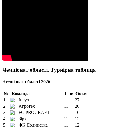
Чемпіонат області. Турнірна таблиця
Чемпіонат області 2026
№
Команда
Ігри
Очки
1
Інгул
11
27
2
Агротех
11
26
3
FC PROCRAFT
11
16
4
Зірка
11
12
5
ФК Долинська
11
12