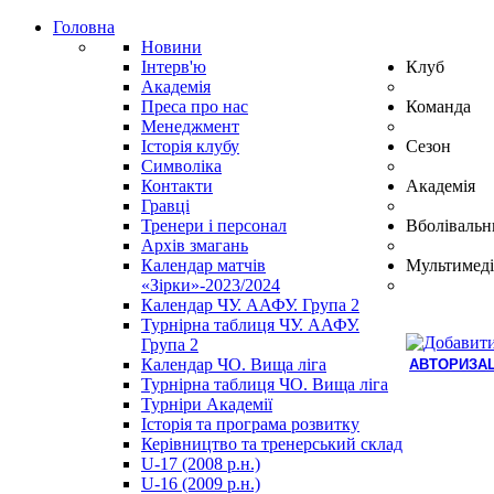
Головна
Новини
Інтерв'ю
Клуб
Академія
Преса про нас
Команда
Менеджмент
Історія клубу
Сезон
Символіка
Контакти
Академія
Гравці
Тренери і персонал
Вболівальн
Архів змагань
Календар матчів
Мультимеді
«Зірки»-2023/2024
Календар ЧУ. ААФУ. Група 2
Турнірна таблиця ЧУ. ААФУ.
Група 2
Календар ЧО. Вища ліга
АВТОРИЗАЦ
Турнірна таблиця ЧО. Вища ліга
Hindi
Турніри Академії
Blue
Історія та програма розвитку
Film
Керівництво та тренерський склад
سكس
U-17 (2008 р.н.)
-
U-16 (2009 р.н.)
سكس