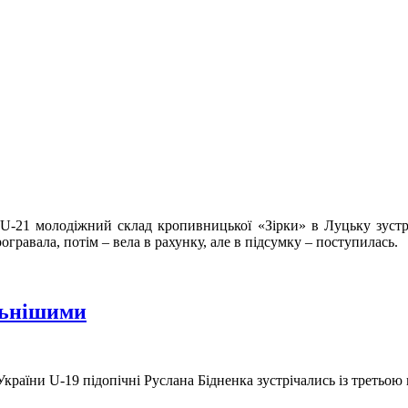
 U-21 молодіжний склад кропивницької «Зірки» в Луцьку зустр
равала, потім – вела в рахунку, але в підсумку – поступилась.
льнішими
України U-19 підопічні Руслана Бідненка зустрічались із треть