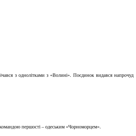
ічався з однолітками з «Волині». Поєдинок видався напрочуд
ою командою першості – одеським «Чорноморцем».