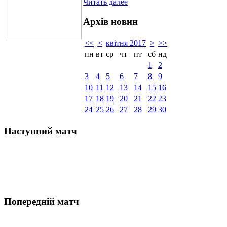
Читать далее
Архів новин
<<
<
квітня 2017
>
>>
пн
вт
ср
чт
пт
сб
нд
1
2
3
4
5
6
7
8
9
10
11
12
13
14
15
16
17
18
19
20
21
22
23
24
25
26
27
28
29
30
Наступний матч
Попередній матч