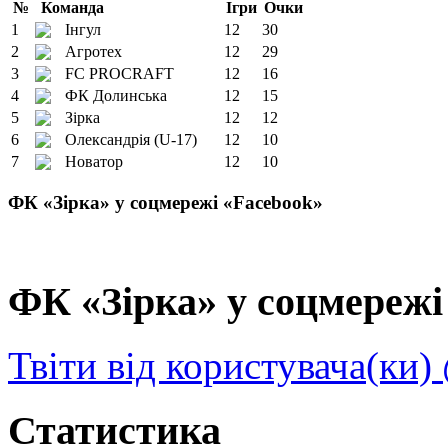
№
Команда
Ігри
Очки
1
Інгул
12
30
2
Агротех
12
29
3
FC PROCRAFT
12
16
4
ФК Долинська
12
15
5
Зірка
12
12
6
Олександрія (U-17)
12
10
7
Новатор
12
10
ФК «Зірка» у соцмережі «Facebook»
ФК «Зірка» у соцмережі 
Твіти від користувача(ки)
Статистика