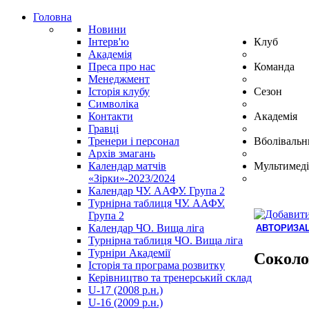
Головна
Новини
Інтерв'ю
Клуб
Академія
Преса про нас
Команда
Менеджмент
Історія клубу
Сезон
Символіка
Контакти
Академія
Гравці
Тренери і персонал
Вболівальн
Архів змагань
Календар матчів
Мультимеді
«Зірки»-2023/2024
Календар ЧУ. ААФУ. Група 2
Турнірна таблиця ЧУ. ААФУ.
Група 2
Календар ЧО. Вища ліга
АВТОРИЗАЦ
Турнірна таблиця ЧО. Вища ліга
Hindi
Турніри Академії
Blue
Соколо
Історія та програма розвитку
Film
Керівництво та тренерський склад
سكس
U-17 (2008 р.н.)
-
U-16 (2009 р.н.)
سكس