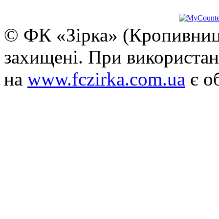
© ФК «Зірка» (Кропивниць
захищені. При використан
на
www.fczirka.com.ua
є о