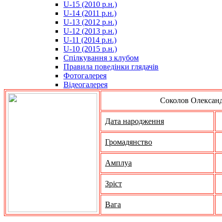
U-15 (2010 р.н.)
مترجم
U-14 (2011 р.н.)
-
U-13 (2012 р.н.)
سكس
U-12 (2013 р.н.)
مصري
U-11 (2014 р.н.)
-
U-10 (2015 р.н.)
Xnxx
Спілкування з клубом
Arab
Правила поведінки глядачів
Фотогалерея
Відеогалерея
Соколов Олексан
Дата народження
Громадянство
Амплуа
Зріст
Вага