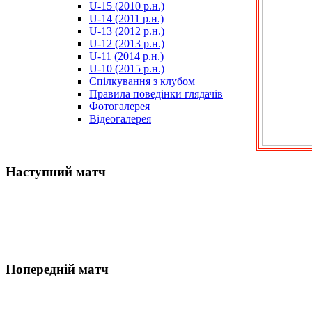
U-15 (2010 р.н.)
مترجم
U-14 (2011 р.н.)
-
U-13 (2012 р.н.)
سكس
U-12 (2013 р.н.)
مصري
U-11 (2014 р.н.)
-
U-10 (2015 р.н.)
Xnxx
Спілкування з клубом
Arab
Правила поведінки глядачів
Фотогалерея
Відеогалерея
Наступний матч
Попередній матч