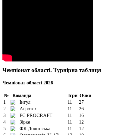
Чемпіонат області. Турнірна таблиця
Чемпіонат області 2026
№
Команда
Ігри
Очки
1
Інгул
11
27
2
Агротех
11
26
3
FC PROCRAFT
11
16
4
Зірка
11
12
5
ФК Долинська
11
12