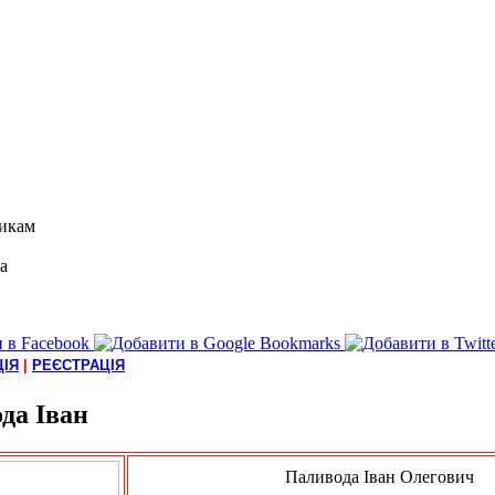
икам
а
ІЯ
|
РЕЄСТРАЦІЯ
да Іван
Паливода Іван Олегович