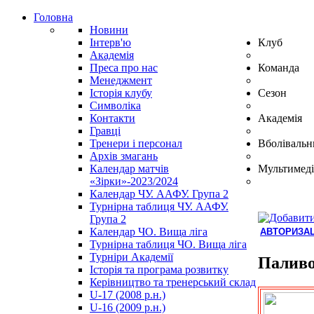
Головна
Новини
Інтерв'ю
Клуб
Академія
Преса про нас
Команда
Менеджмент
Історія клубу
Сезон
Символіка
Контакти
Академія
Гравці
Тренери і персонал
Вболівальн
Архів змагань
Календар матчів
Мультимеді
«Зірки»-2023/2024
Календар ЧУ. ААФУ. Група 2
Турнірна таблиця ЧУ. ААФУ.
Група 2
Календар ЧО. Вища ліга
АВТОРИЗАЦ
Турнірна таблиця ЧО. Вища ліга
Hindi
Турніри Академії
Blue
Паливо
Історія та програма розвитку
Film
Керівництво та тренерський склад
سكس
U-17 (2008 р.н.)
-
U-16 (2009 р.н.)
سكس