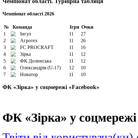
Чемпіонат області. Турнірна таблиця
Чемпіонат області 2026
№
Команда
Ігри
Очки
1
Інгул
11
27
2
Агротех
11
26
3
FC PROCRAFT
11
16
4
Зірка
11
12
5
ФК Долинська
11
12
6
Олександрія (U-17)
12
10
7
Новатор
11
10
ФК «Зірка» у соцмережі «Facebook»
ФК «Зірка» у соцмережі 
Твіти від користувача(ки)