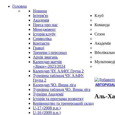
Головна
Новини
Інтерв'ю
Клуб
Академія
Преса про нас
Команда
Менеджмент
Історія клубу
Сезон
Символіка
Контакти
Академія
Гравці
Тренери і персонал
Вболівальн
Архів змагань
Календар матчів
Мультимеді
«Зірки»-2023/2024
Календар ЧУ. ААФУ. Група 2
Турнірна таблиця ЧУ. ААФУ.
Група 2
Календар ЧО. Вища ліга
АВТОРИЗАЦ
Турнірна таблиця ЧО. Вища ліга
Hindi
Турніри Академії
Blue
Аль-Ха
Історія та програма розвитку
Film
Керівництво та тренерський склад
سكس
U-17 (2008 р.н.)
-
U-16 (2009 р.н.)
سكس