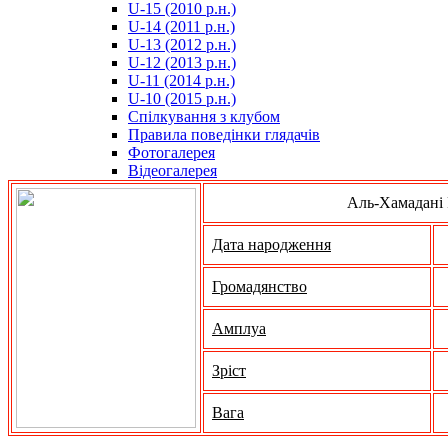
U-15 (2010 р.н.)
مترجم
U-14 (2011 р.н.)
-
U-13 (2012 р.н.)
سكس
U-12 (2013 р.н.)
مصري
U-11 (2014 р.н.)
-
U-10 (2015 р.н.)
Xnxx
Спілкування з клубом
Arab
Правила поведінки глядачів
Фотогалерея
Відеогалерея
Аль-Хамадані 
Дата народження
Громадянство
Амплуа
Зріст
Вага