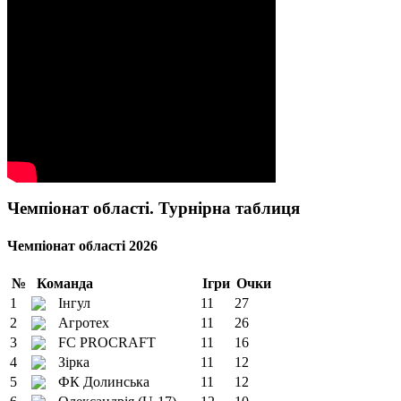
Чемпіонат області. Турнірна таблиця
Чемпіонат області 2026
№
Команда
Ігри
Очки
1
Інгул
11
27
2
Агротех
11
26
3
FC PROCRAFT
11
16
4
Зірка
11
12
5
ФК Долинська
11
12