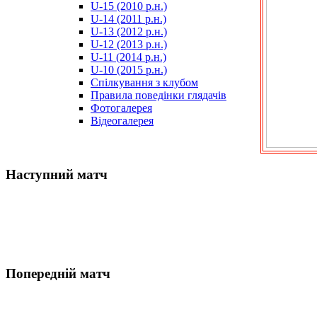
U-15 (2010 р.н.)
مترجم
U-14 (2011 р.н.)
-
U-13 (2012 р.н.)
سكس
U-12 (2013 р.н.)
مصري
U-11 (2014 р.н.)
-
U-10 (2015 р.н.)
Xnxx
Спілкування з клубом
Arab
Правила поведінки глядачів
Фотогалерея
Відеогалерея
Наступний матч
Попередній матч