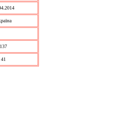
04.2014
раїна
137
41