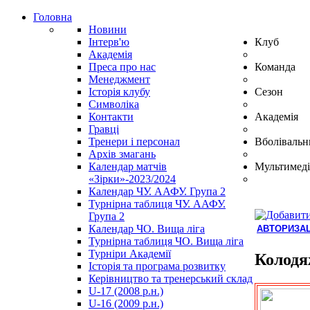
Головна
Новини
Інтерв'ю
Клуб
Академія
Преса про нас
Команда
Менеджмент
Історія клубу
Сезон
Символіка
Контакти
Академія
Гравці
Тренери і персонал
Вболівальн
Архів змагань
Календар матчів
Мультимеді
«Зірки»-2023/2024
Календар ЧУ. ААФУ. Група 2
Турнірна таблиця ЧУ. ААФУ.
Група 2
Календар ЧО. Вища ліга
АВТОРИЗАЦ
Турнірна таблиця ЧО. Вища ліга
Hindi
Турніри Академії
Blue
Колод
Історія та програма розвитку
Film
Керівництво та тренерський склад
سكس
U-17 (2008 р.н.)
-
U-16 (2009 р.н.)
سكس