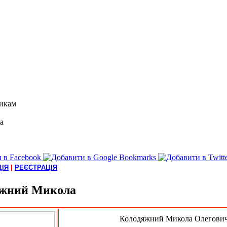
икам
а
ІЯ
|
РЕЄСТРАЦІЯ
яжний Микола
Колодяжний Микола Олегови