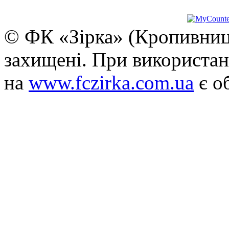
© ФК «Зірка» (Кропивниць
захищені. При використан
на
www.fczirka.com.ua
є о