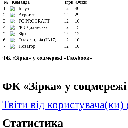
№
Команда
Ігри
Очки
1
Інгул
12
30
2
Агротех
12
29
3
FC PROCRAFT
12
16
4
ФК Долинська
12
15
5
Зірка
12
12
6
Олександрія (U-17)
12
10
7
Новатор
12
10
ФК «Зірка» у соцмережі «Facebook»
ФК «Зірка» у соцмережі 
Твіти від користувача(ки)
Статистика