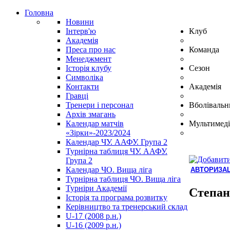
Головна
Новини
Інтерв'ю
Клуб
Академія
Преса про нас
Команда
Менеджмент
Історія клубу
Сезон
Символіка
Контакти
Академія
Гравці
Тренери і персонал
Вболівальн
Архів змагань
Календар матчів
Мультимеді
«Зірки»-2023/2024
Календар ЧУ. ААФУ. Група 2
Турнірна таблиця ЧУ. ААФУ.
Група 2
Календар ЧО. Вища ліга
АВТОРИЗАЦ
Турнірна таблиця ЧО. Вища ліга
Hindi
Турніри Академії
Blue
Степан
Історія та програма розвитку
Film
Керівництво та тренерський склад
سكس
U-17 (2008 р.н.)
-
U-16 (2009 р.н.)
سكس