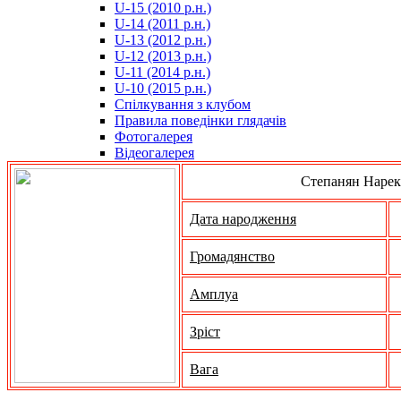
U-15 (2010 р.н.)
مترجم
U-14 (2011 р.н.)
-
U-13 (2012 р.н.)
سكس
U-12 (2013 р.н.)
مصري
U-11 (2014 р.н.)
-
U-10 (2015 р.н.)
Xnxx
Спілкування з клубом
Arab
Правила поведінки глядачів
Фотогалерея
Відеогалерея
Степанян Нарек
Дата народження
Громадянство
Амплуа
Зріст
Вага