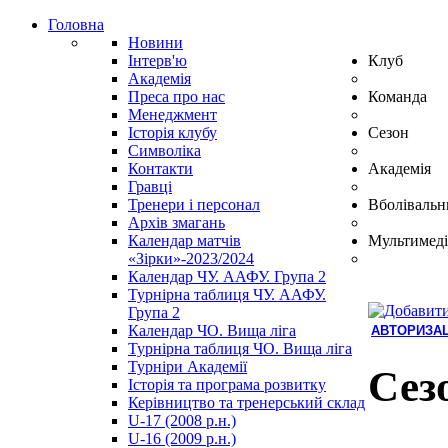
Головна
Новини
Інтерв'ю
Клуб
Академія
Преса про нас
Команда
Менеджмент
Історія клубу
Сезон
Символіка
Контакти
Академія
Гравці
Тренери і персонал
Вболівальн
Архів змагань
Календар матчів
Мультимеді
«Зірки»-2023/2024
Календар ЧУ. ААФУ. Група 2
Турнірна таблиця ЧУ. ААФУ.
Група 2
Календар ЧО. Вища ліга
АВТОРИЗАЦ
Турнірна таблиця ЧО. Вища ліга
Hindi
Турніри Академії
Blue
Сез
Історія та програма розвитку
Film
Керівництво та тренерський склад
سكس
U-17 (2008 р.н.)
-
U-16 (2009 р.н.)
سكس