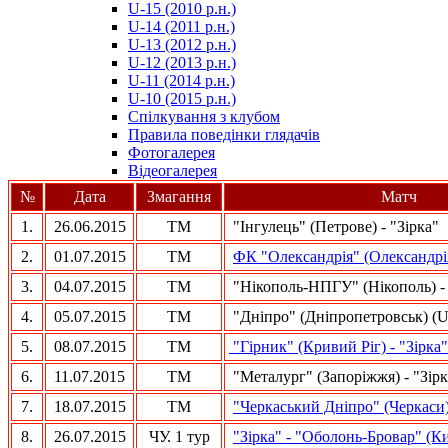
U-15 (2010 р.н.)
مترجم
U-14 (2011 р.н.)
-
U-13 (2012 р.н.)
سكس
U-12 (2013 р.н.)
مصري
U-11 (2014 р.н.)
-
U-10 (2015 р.н.)
Xnxx
Спілкування з клубом
Arab
Правила поведінки глядачів
Фотогалерея
Відеогалерея
№
Дата
Змагання
Матч
1.
26.06.2015
ТМ
"Інгулець" (Петрове) - "Зірка"
2.
01.07.2015
ТМ
ФК "Олександрія" (Олександрія
3.
04.07.2015
ТМ
"Нікополь-НПГУ" (Нікополь) - 
4.
05.07.2015
ТМ
"Дніпро" (Дніпропетровськ) (U-
5.
08.07.2015
ТМ
"Гірник" (Кривий Ріг) - "Зірка"
6.
11.07.2015
ТМ
"Металург" (Запоріжжя) - "Зірк
7.
18.07.2015
ТМ
"Черкаський Дніпро" (Черкаси) 
8.
26.07.2015
ЧУ. 1 тур
"Зірка" - "Оболонь-Бровар" (Ки