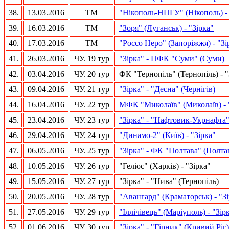
38.
13.03.2016
ТМ
"Нікополь-НПГУ" (Нікополь)
-
39.
16.03.2016
ТМ
"Зоря" (Луганськ) - "Зірка"
40.
17.03.2016
ТМ
"Россо Неро" (Запоріжжя) - "Зі
41.
26.03.2016
ЧУ. 19 тур
"Зірка" - ПФК "Суми" (Суми)
42.
03.04.2016
ЧУ. 20 тур
ФК "Тернопіль" (Тернопіль) - "
43.
09.04.2016
ЧУ. 21 тур
"Зірка" - "Десна" (Чернігів)
44.
16.04.2016
ЧУ. 22 тур
МФК "Миколаїв" (Миколаїв) - 
45.
23.04.2016
ЧУ. 23 тур
"Зірка" - "Нафтовик-Укрнафта"
46.
29.04.2016
ЧУ. 24 тур
"Динамо-2" (Київ) - "Зірка"
47.
06.05.2016
ЧУ. 25 тур
"Зірка" - ФК "Полтава" (Полта
48.
10.05.2016
ЧУ. 26 тур
"Геліос" (Харків) - "Зірка"
49.
15.05.2016
ЧУ. 27 тур
"Зірка" - "Нива" (Тернопіль)
50.
20.05.2016
ЧУ. 28 тур
"Авангард" (Краматорськ) - "З
51.
27.05.2016
ЧУ. 29 тур
"Іллічівець" (Маріуполь) - "Зір
52.
01.06.2016
ЧУ. 30 тур
"Зірка" - "Гірник" (Кривий Ріг)