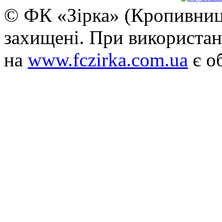
© ФК «Зірка» (Кропивниць
захищені. При використан
на
www.fczirka.com.ua
є о