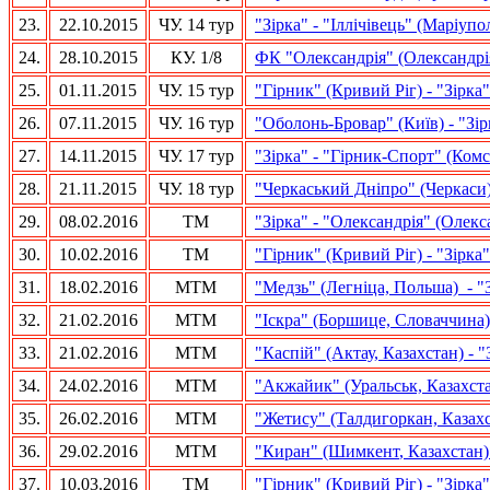
23.
22.10.2015
ЧУ. 14 тур
"Зірка" - "Іллічівець" (Маріупо
24.
28.10.2015
КУ. 1/8
ФК "Олександрія" (Олександрі
25.
01.11.2015
ЧУ. 15 тур
"Гірник" (Кривий Ріг) - "Зірка"
26.
07.11.2015
ЧУ. 16 тур
"Оболонь-Бровар" (Київ) - "Зір
27.
14.11.2015
ЧУ. 17 тур
"Зірка" - "Гірник-Спорт" (Ком
28.
21.11.2015
ЧУ. 18 тур
"Черкаський Дніпро" (Черкаси) 
29.
08.02.2016
ТМ
"Зірка" - "Олександрія" (Олекс
30.
10.02.2016
ТМ
"Гірник" (Кривий Ріг) - "Зірка"
31.
18.02.2016
МТМ
"Медзь" (Легніца, Польша) - "
32.
21.02.2016
МТМ
"Іскра" (Боршице, Словаччина) 
33.
21.02.2016
МТМ
"Каспій" (Актау, Казахстан) - "
34.
24.02.2016
МТМ
"Акжайик" (Уральськ, Казахстан
35.
26.02.2016
МТМ
"Жетису" (Талдигоркан, Казахст
36.
29.02.2016
МТМ
"
Киран" (Шимкент
, Казахстан)
37.
10.03.2016
ТМ
"Гірник" (Кривий Ріг)
- "Зірка"