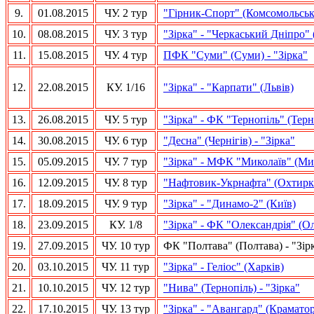
9.
01.08.2015
ЧУ. 2 тур
"Гірник-Спорт" (Комсомольськ)
10.
08.08.2015
ЧУ. 3 тур
"Зірка" - "Черкаський Дніпро" 
11.
15.08.2015
ЧУ. 4 тур
ПФК "Суми" (Суми) - "Зірка"
12.
22.08.2015
КУ. 1/16
"Зірка" - "Карпати" (Львів)
13.
26.08.2015
ЧУ. 5 тур
"Зірка" - ФК "Тернопіль" (Терн
14.
30.08.2015
ЧУ. 6 тур
"Десна" (Чернігів) - "Зірка"
15.
05.09.2015
ЧУ. 7 тур
"Зірка" - МФК "Миколаїв" (Ми
16.
12.09.2015
ЧУ. 8 тур
"Нафтовик-Укрнафта" (Охтирка)
17.
18.09.2015
ЧУ. 9 тур
"Зірка" - "Динамо-2" (Київ)
18.
23.09.2015
КУ. 1/8
"Зірка" - ФК "Олександрія" (О
19.
27.09.2015
ЧУ. 10 тур
ФК "Полтава" (Полтава) - "Зір
20.
03.10.2015
ЧУ. 11 тур
"Зірка" - Геліос" (Харків)
21.
10.10.2015
ЧУ. 12 тур
"Нива" (Тернопіль) - "Зірка"
22.
17.10.2015
ЧУ. 13 тур
"Зірка" - "Авангард" (Крамато