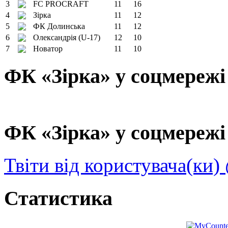
3
FC PROCRAFT
11
16
4
Зірка
11
12
5
ФК Долинська
11
12
6
Олександрія (U-17)
12
10
7
Новатор
11
10
ФК «Зірка» у соцмережі
ФК «Зірка» у соцмережі 
Твіти від користувача(ки)
Статистика