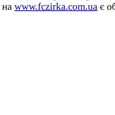
на
www.fczirka.com.ua
є о