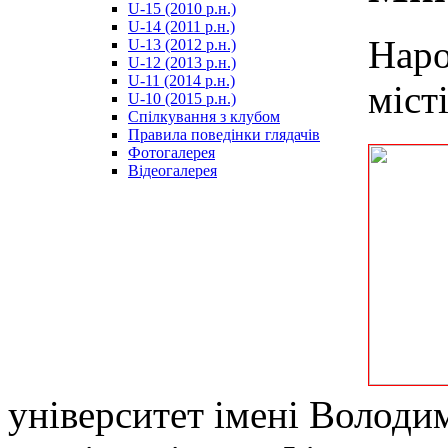
U-15 (2010 р.н.)
مترجم
U-14 (2011 р.н.)
-
Наро
U-13 (2012 р.н.)
سكس
U-12 (2013 р.н.)
مصري
U-11 (2014 р.н.)
-
міст
U-10 (2015 р.н.)
Xnxx
Спілкування з клубом
Arab
Правила поведінки глядачів
Фотогалерея
Відеогалерея
університет імені Володи