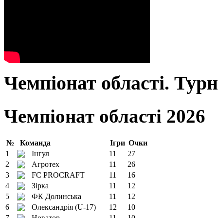
Чемпіонат області. Тур
Чемпіонат області 2026
№
Команда
Ігри
Очки
1
Інгул
11
27
2
Агротех
11
26
3
FC PROCRAFT
11
16
4
Зірка
11
12
5
ФК Долинська
11
12
6
Олександрія (U-17)
12
10
7
Новатор
11
10