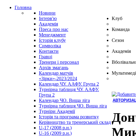
Головна
Новини
Інтерв'ю
Клуб
Академія
Преса про нас
Команда
Менеджмент
Історія клубу
Сезон
Символіка
Контакти
Академія
Гравці
Тренери і персонал
Вболівальн
Архів змагань
Календар матчів
Мультимеді
«Зірки»-2023/2024
Календар ЧУ. ААФУ. Група 2
Турнірна таблиця ЧУ. ААФУ.
Група 2
Календар ЧО. Вища ліга
АВТОРИЗАЦ
Турнірна таблиця ЧО. Вища ліга
Hindi
Турніри Академії
Blue
Дон
Історія та програма розвитку
Film
Керівництво та тренерський склад
سكس
U-17 (2008 р.н.)
Мик
-
U-16 (2009 р.н.)
سكس