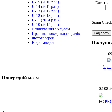
U-15 (2010 р.н.)
Електрон
مترجم
U-14 (2011 р.н.)
-
U-13 (2012 р.н.)
سكس
U-12 (2013 р.н.)
مصري
U-11 (2014 р.н.)
-
Spam Check:
U-10 (2015 р.н.)
Xnxx
Спілкування з клубом
Arab
Надіслати
Правила поведінки глядачів
Фотогалерея
Наступн
Відеогалерея
09
Зірка
Попередній матч
02-08-2
FC PR