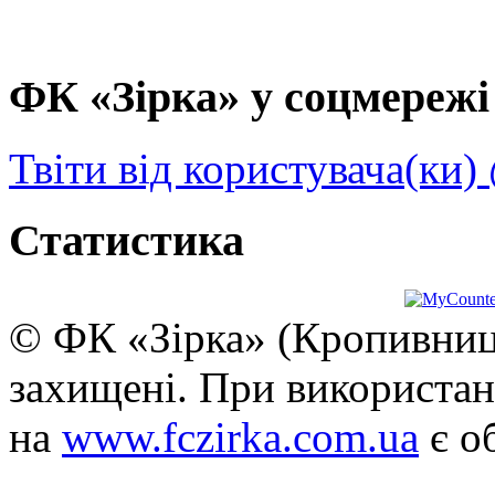
ФК «Зірка» у соцмережі 
Твіти від користувача(ки)
Статистика
© ФК «Зірка» (Кропивниць
захищені. При використан
на
www.fczirka.com.ua
є о