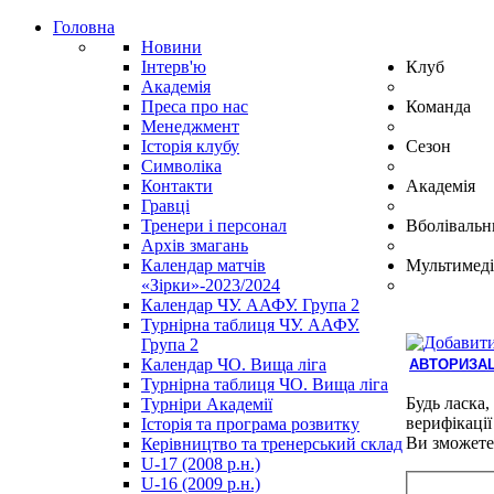
Головна
Новини
Інтерв'ю
Клуб
Академія
Преса про нас
Команда
Менеджмент
Історія клубу
Сезон
Символіка
Контакти
Академія
Гравці
Тренери і персонал
Вболівальн
Архів змагань
Календар матчів
Мультимеді
«Зірки»-2023/2024
Календар ЧУ. ААФУ. Група 2
Турнірна таблиця ЧУ. ААФУ.
Група 2
Календар ЧО. Вища ліга
АВТОРИЗАЦ
Турнірна таблиця ЧО. Вища ліга
Hindi
Будь ласка,
Турніри Академії
Blue
верифікації
Історія та програма розвитку
Film
Ви зможете
Керівництво та тренерський склад
سكس
U-17 (2008 р.н.)
-
U-16 (2009 р.н.)
سكس