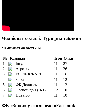
Чемпіонат області. Турнірна таблиця
Чемпіонат області 2026
№
Команда
Ігри
Очки
1
Інгул
11
27
2
Агротех
11
26
3
FC PROCRAFT
11
16
4
Зірка
11
12
5
ФК Долинська
11
12
6
Олександрія (U-17)
12
10
7
Новатор
11
10
ФК «Зірка» у соцмережі «Facebook»