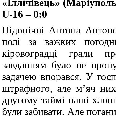
«Іллічівець» (Маріупол
U
-16 – 0:0
Підопічні Антона Антон
полі за важких погод
кіровоградці грали п
завданням було не пропу
задачею впорався. У госп
штрафного, але м’яч них
другому таймі наші хлопц
були забивати. Але погани