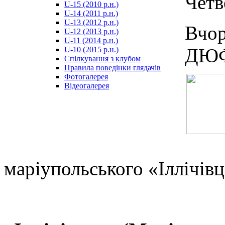
Четв
U-15 (2010 р.н.)
مترجم
U-14 (2011 р.н.)
-
U-13 (2012 р.н.)
سكس
Вчо
U-12 (2013 р.н.)
مصري
U-11 (2014 р.н.)
-
ДЮФЛ
U-10 (2015 р.н.)
Xnxx
Спілкування з клубом
Arab
Правила поведінки глядачів
Фотогалерея
Відеогалерея
маріупольського «Іллічівц