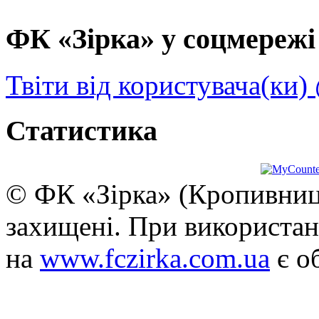
ФК «Зірка» у соцмережі 
Твіти від користувача(ки)
Статистика
© ФК «Зірка» (Кропивниць
захищені. При використан
на
www.fczirka.com.ua
є о