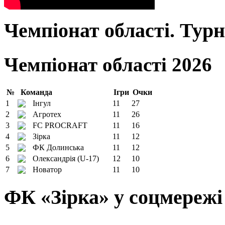
Чемпіонат області. Тур
Чемпіонат області 2026
№
Команда
Ігри
Очки
1
Інгул
11
27
2
Агротех
11
26
3
FC PROCRAFT
11
16
4
Зірка
11
12
5
ФК Долинська
11
12
6
Олександрія (U-17)
12
10
7
Новатор
11
10
ФК «Зірка» у соцмережі