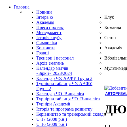
Головна
Новини
Інтерв'ю
Клуб
Академія
Преса про нас
Команда
Менеджмент
Історія клубу
Сезон
Символіка
Контакти
Академія
Гравці
Тренери і персонал
Вболівальн
Архів змагань
Календар матчів
Мультимеді
«Зірки»-2023/2024
Календар ЧУ. ААФУ. Група 2
Турнірна таблиця ЧУ. ААФУ.
Група 2
Календар ЧО. Вища ліга
АВТОРИЗАЦ
Турнірна таблиця ЧО. Вища ліга
Hindi
Турніри Академії
Blue
ДЮФ
Історія та програма розвитку
Film
Керівництво та тренерський склад
سكس
U-17 (2008 р.н.)
-
U-16 (2009 р.н.)
سكس