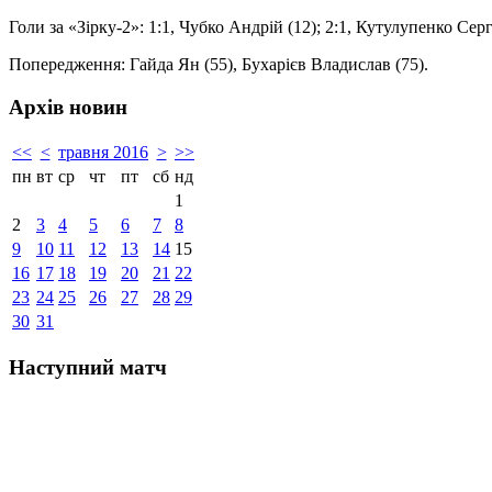
Голи за «Зірку-2»: 1:1, Чубко Андрій (12); 2:1, Кутулупенко Серг
Попередження: Гайда Ян (55), Бухарієв Владислав (75).
Архів новин
<<
<
травня 2016
>
>>
пн
вт
ср
чт
пт
сб
нд
1
2
3
4
5
6
7
8
9
10
11
12
13
14
15
16
17
18
19
20
21
22
23
24
25
26
27
28
29
30
31
Наступний матч