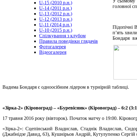
У сьомому 
U-15 (2010 р.н.)
مترجم
головної сп
U-14 (2011 р.н.)
-
U-13 (2012 р.н.)
سكس
U-12 (2013 р.н.)
مصري
U-11 (2014 р.н.)
-
Підопічні 
U-10 (2015 р.н.)
Xnxx
п’ять хвил
Спілкування з клубом
Arab
Бондаря вж
Правила поведінки глядачів
Фотогалерея
Відеогалерея
Вадима Бондаря є одноосібним лідером в турнірній таблиці.
«Зірка-2» (Кіровоград) – «Буревісник» (Кіровоград) – 6:2 (3:1,
17 травня 2016 року (вівторок). Початок матчу о 19:00. Кіровогр
«Зірка-2»: Сцепінський Владислав, Стаднік Владислав, Сид
(Джабнідзе Давид, 63), Кушнірьов Андрій, Кутулупенко Сергій