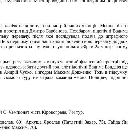
нді «Буревісник». Матч проходив на полі зі штучним покриттям
 аж ніяк не вплинуло на настрій наших хлопців. Менше ніж за
ув простріл від Дмитро Барбанова. Незабаром, підопічні Вадима
ьну передачу, після якої послідувала подача до штрафного
 Ще в першому таймі наші хлопці довели свою перевагу до двох
рбітр призначив за гру рукою суперником «Зірки-2» у штрафному
нірьов результативно замкнув черговий фланговий простріл від
у» вдалось забити другий гол, але підопічні Вадима Бондаря ще
бив Андрій Чубко, а згодом Максим Довженко. Тож, в підсумку,
ч сьомого туру не зіграла команда «Нова Поліція», підопічні
4 С. Чемпіонат міста Кіровограда, 7-й тур.
ислав, 60), Аркуша Ярослав (Патлатий Захар, 75), Гайда Ян
женко Максим, 70).