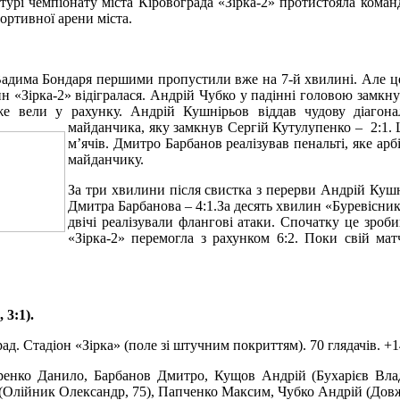
турі чемпіонату міста Кіровограда «Зірка-2» протистояла кома
ортивної арени міста.
Вадима Бондаря першими пропустили вже на 7-й хвилині. Але це
ин «Зірка-2» відігралася. Андрій Чубко у падінні головою замкн
е вели у рахунку. Андрій Кушнірьов віддав чудову діагонал
майданчика, яку замкнув Сергій Кутулупенко – 2:1.
м’ячів. Дмитро Барбанов реалізував пенальті, яке а
майданчику.
За три хвилини після свистка з перерви Андрій Куш
Дмитра Барбанова – 4:1.За десять хвилин «Буревісник
двічі реалізували флангові атаки. Спочатку це зро
«Зірка-2» перемогла з рахунком 6:2. Поки свій мат
 3:1).
ад. Стадіон «Зірка» (поле зі штучним покриттям). 70 глядачів. +1
оренко Данило, Барбанов Дмитро, Кущов Андрій (Бухарієв Влад
 (Олійник Олександр, 75), Папченко Максим, Чубко Андрій (Дов