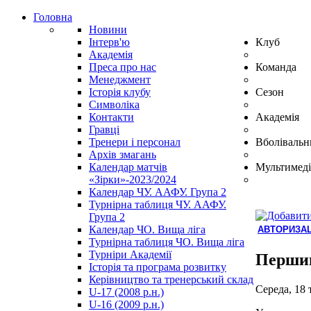
Головна
Новини
Інтерв'ю
Клуб
Академія
Преса про нас
Команда
Менеджмент
Історія клубу
Сезон
Символіка
Контакти
Академія
Гравці
Тренери і персонал
Вболівальн
Архів змагань
Календар матчів
Мультимеді
«Зірки»-2023/2024
Календар ЧУ. ААФУ. Група 2
Турнірна таблиця ЧУ. ААФУ.
Група 2
Календар ЧО. Вища ліга
АВТОРИЗАЦ
Турнірна таблиця ЧО. Вища ліга
Hindi
Турніри Академії
Blue
Першим
Історія та програма розвитку
Film
Керівництво та тренерський склад
سكس
Середа, 18 
U-17 (2008 р.н.)
-
U-16 (2009 р.н.)
سكس