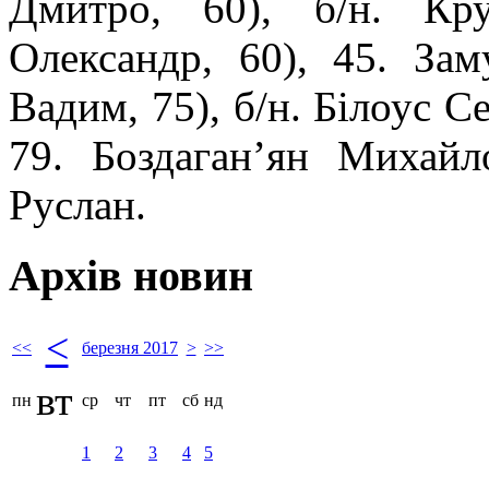
Дмитро, 60), б/н. Кр
Олександр, 60), 45. За
Вадим, 75), б/н. Білоус Се
79. Боздаган’ян Михайл
Руслан.
Архів новин
<
<<
березня 2017
>
>>
вт
пн
ср
чт
пт
сб
нд
1
2
3
4
5