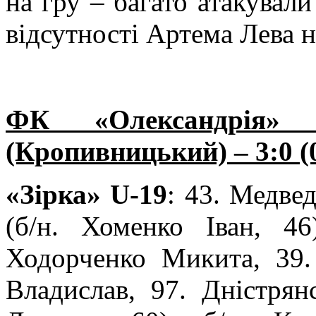
на гру – багато атакувал
відсутності Артема Лева н
ФК «Олександрія
(Кропивницький) – 3:0 (0
«Зірка» U-19
: 43. Медвед
(б/н. Хоменко Іван, 4
Ходорченко Микита, 39
Владислав, 97. Дністрян