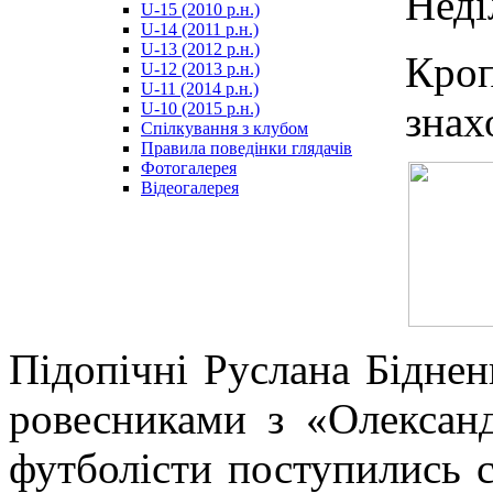
Неді
U-15 (2010 р.н.)
مترجم
U-14 (2011 р.н.)
-
U-13 (2012 р.н.)
سكس
Кро
U-12 (2013 р.н.)
مصري
U-11 (2014 р.н.)
-
зна
U-10 (2015 р.н.)
Xnxx
Спілкування з клубом
Arab
Правила поведінки глядачів
Фотогалерея
Відеогалерея
Підопічні Руслана Біднен
ровесниками з «Олексан
футболісти поступились с