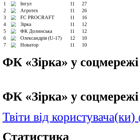
1
Інгул
11
27
2
Агротех
11
26
3
FC PROCRAFT
11
16
4
Зірка
11
12
5
ФК Долинська
11
12
6
Олександрія (U-17)
12
10
7
Новатор
11
10
ФК «Зірка» у соцмережі
ФК «Зірка» у соцмережі 
Твіти від користувача(ки)
Статистика