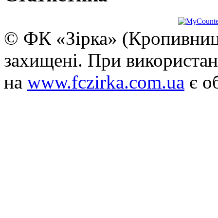
© ФК «Зірка» (Кропивниць
захищені. При використан
на
www.fczirka.com.ua
є о