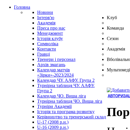
Головна
Новини
Інтерв'ю
Клуб
Академія
Преса про нас
Команда
Менеджмент
Історія клубу
Сезон
Символіка
Контакти
Академія
Гравці
Тренери і персонал
Вболівальн
Архів змагань
Календар матчів
Мультимеді
«Зірки»-2023/2024
Календар ЧУ. ААФУ. Група 2
Турнірна таблиця ЧУ. ААФУ.
Група 2
Календар ЧО. Вища ліга
АВТОРИЗАЦ
Турнірна таблиця ЧО. Вища ліга
Hindi
Турніри Академії
Blue
Пор
Історія та програма розвитку
Film
Керівництво та тренерський склад
سكس
U-17 (2008 р.н.)
-
U-16 (2009 р.н.)
سكس