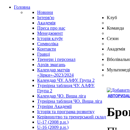
Головна
Новини
Інтерв'ю
Клуб
Академія
Преса про нас
Команда
Менеджмент
Історія клубу
Сезон
Символіка
Контакти
Академія
Гравці
Тренери і персонал
Вболівальн
Архів змагань
Календар матчів
Мультимеді
«Зірки»-2023/2024
Календар ЧУ. ААФУ. Група 2
Турнірна таблиця ЧУ. ААФУ.
Група 2
Календар ЧО. Вища ліга
АВТОРИЗАЦ
Турнірна таблиця ЧО. Вища ліга
Hindi
Турніри Академії
Blue
Бро
Історія та програма розвитку
Film
Керівництво та тренерський склад
سكس
U-17 (2008 р.н.)
-
U-16 (2009 р.н.)
سكس