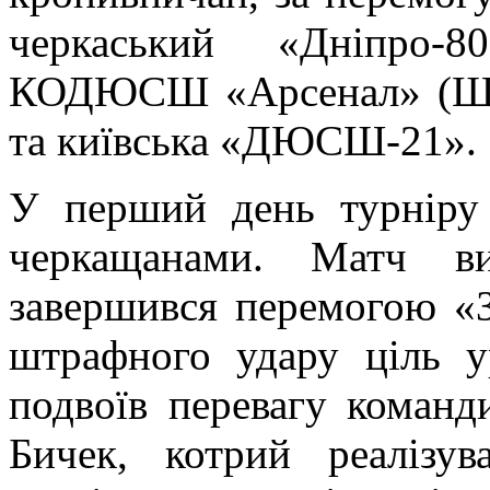
черкаський «Дніпро-8
КОДЮСШ «Арсенал» (Щас
та київська «ДЮСШ-21».
У перший день турніру 
черкащанами. Матч ви
завершився перемогою «З
штрафного удару ціль у
подвоїв перевагу коман
Бичек, котрий реалізу