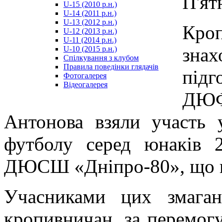
П'ят
U-15 (2010 р.н.)
مترجم
U-14 (2011 р.н.)
-
U-13 (2012 р.н.)
سكس
Кро
U-12 (2013 р.н.)
مصري
U-11 (2014 р.н.)
-
знах
U-10 (2015 р.н.)
Xnxx
Спілкування з клубом
Arab
Правила поведінки глядачів
під
Фотогалерея
Відеогалерея
ДЮФ
Антонова взяли участь 
футболу серед юнаків 
ДЮСШ «Дніпро-80», що пр
Учасниками цих змага
кропивничан, за перемогу