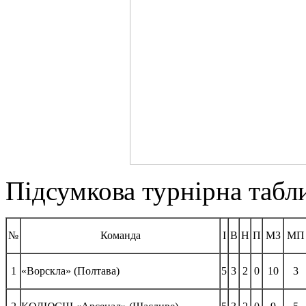
Підсумкова турнірна табл
№
Команда
І
В
Н
П
МЗ
МП
1
«Ворскла» (Полтава)
5
3
2
0
10
3