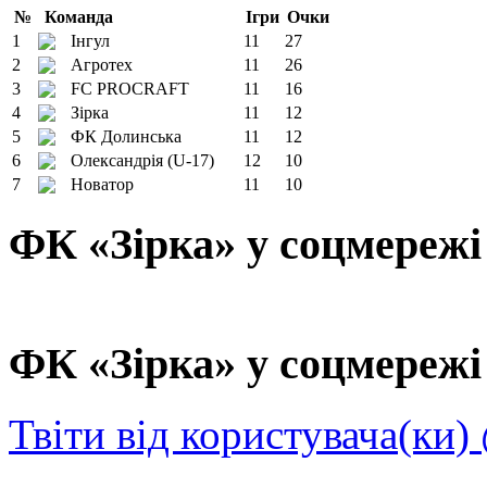
№
Команда
Ігри
Очки
1
Інгул
11
27
2
Агротех
11
26
3
FC PROCRAFT
11
16
4
Зірка
11
12
5
ФК Долинська
11
12
6
Олександрія (U-17)
12
10
7
Новатор
11
10
ФК «Зірка» у соцмережі
ФК «Зірка» у соцмережі 
Твіти від користувача(ки)