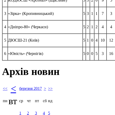
2
КОДЮСШ «Арсенал» (Щасливе)
5
3
2
0
9
5
3
«Зірка» (Кропивницький)
5
3
1
1
7
3
4
«Дніпро-80» (Черкаси)
5
2
1
2
4
4
5
ДЮСШ-21 (Київ)
5
1
0
4
10
12
6
«Юність» (Чернігів)
5
0
0
5
3
16
Архів новин
<
<<
березня 2017
>
>>
вт
пн
ср
чт
пт
сб
нд
1
2
3
4
5