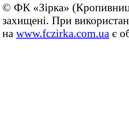
© ФК «Зірка» (Кропивниць
захищені. При використан
на
www.fczirka.com.ua
є о