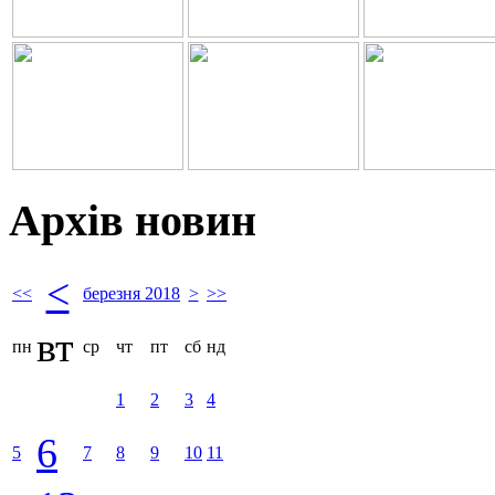
Архів новин
<
<<
березня 2018
>
>>
вт
пн
ср
чт
пт
сб
нд
1
2
3
4
6
5
7
8
9
10
11