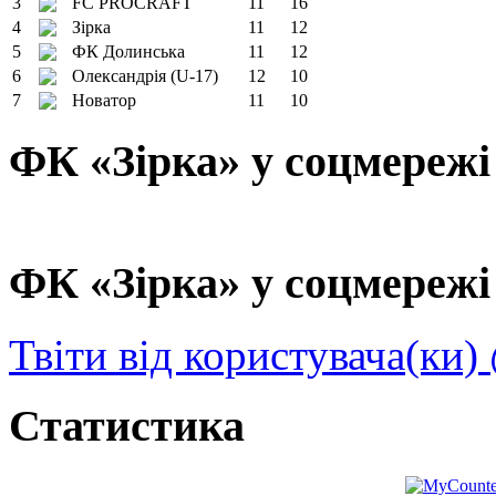
3
FC PROCRAFT
11
16
4
Зірка
11
12
5
ФК Долинська
11
12
6
Олександрія (U-17)
12
10
7
Новатор
11
10
ФК «Зірка» у соцмережі
ФК «Зірка» у соцмережі 
Твіти від користувача(ки)
Статистика