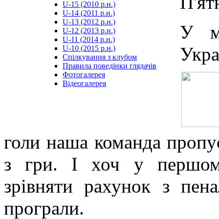
П'ят
U-15 (2010 р.н.)
مترجم
U-14 (2011 р.н.)
-
U-13 (2012 р.н.)
سكس
У м
U-12 (2013 р.н.)
مصري
U-11 (2014 р.н.)
-
Укр
U-10 (2015 р.н.)
Xnxx
Спілкування з клубом
Arab
Правила поведінки глядачів
Фотогалерея
Відеогалерея
голи наша команда пропус
з гри. І хоч у першом
зрівняти рахунок з пена
програли.