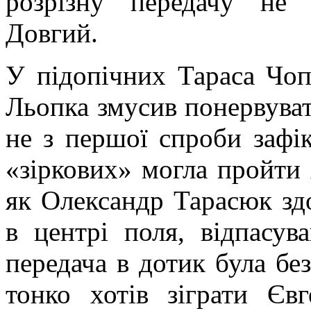
розрізну передачу не 
Довгий.
У підопічних Тараса Чоп
Льопка змусив понервуват
не з першої спроби зафі
«зіркових» могла пройти 
як Олександр Тарасюк зд
в центрі поля, відпасув
передача в дотик була бе
тонко хотів зіграти Єв