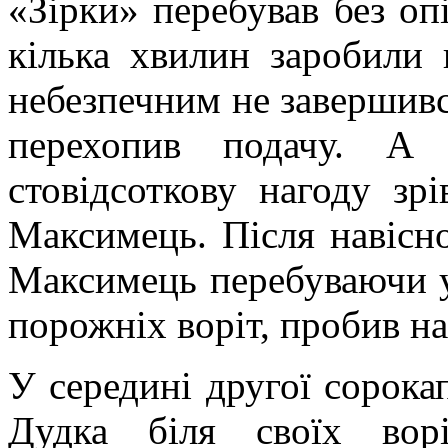
«Зірки» перебував без опі
кілька хвилин заробили
небезпечним не завершивс
перехопив подачу. А 
стовідсоткову нагоду зр
Максимець. Після навісної
Максимець перебуваючи у
порожніх воріт, пробив н
У середині другої сорок
Дудка біля своїх вор