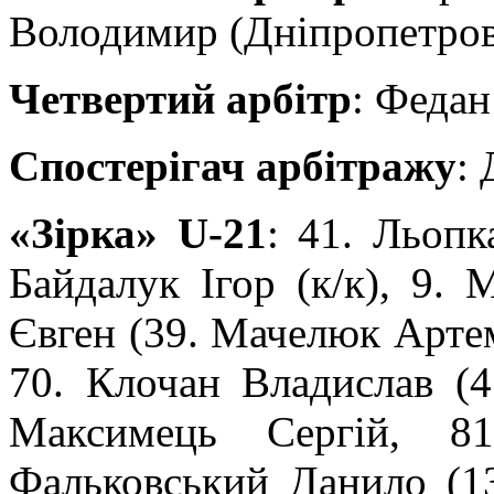
Володимир (Дніпропетровс
Четвертий арбітр
: Федан
Спостерігач арбітражу
:
«Зірка» U-21
: 41. Льопк
Байдалук Ігор (к/к), 9. 
Євген (39. Мачелюк Артем
70. Клочан Владислав (4
Максимець Сергій, 81
Фальковський Данило (1