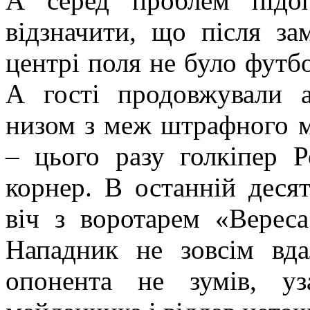
А серед проблем підо
відзначити, що після за
центрі поля не було футбол
А гості продовжували а
низом з меж штрафного м
– цього разу голкіпер 
корнер. В останній деся
віч з воротарем «Верес
Нападник не зовсім вда
опонента не зумів, у