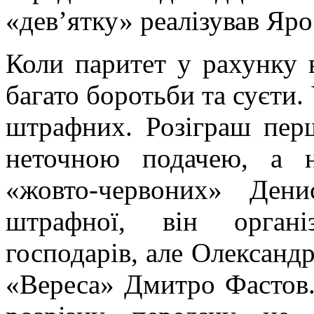
«дев’ятку» реалізував Яро
Коли паритет у рахунку в
багато боротьби та суєти.
штрафних. Розіграш перш
неточною подачею, а н
«жовто-червоних» Ден
штрафної, він органі
господарів, але Олександ
«Вереса» Дмитро Фастов