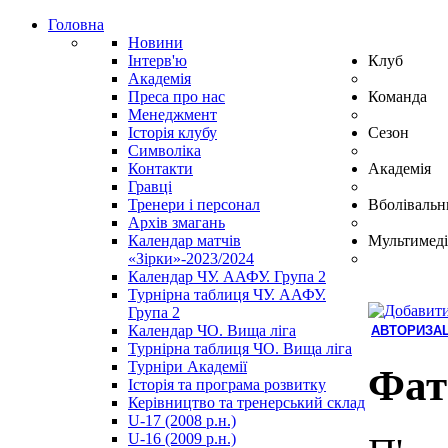
Головна
Новини
Інтерв'ю
Клуб
Академія
Преса про нас
Команда
Менеджмент
Історія клубу
Сезон
Символіка
Контакти
Академія
Гравці
Тренери і персонал
Вболівальн
Архів змагань
Календар матчів
Мультимеді
«Зірки»-2023/2024
Календар ЧУ. ААФУ. Група 2
Турнірна таблиця ЧУ. ААФУ.
Група 2
Календар ЧО. Вища ліга
АВТОРИЗАЦ
Турнірна таблиця ЧО. Вища ліга
Hindi
Турніри Академії
Blue
Фат
Історія та програма розвитку
Film
Керівництво та тренерський склад
سكس
U-17 (2008 р.н.)
-
U-16 (2009 р.н.)
سكس