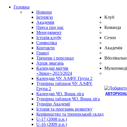
Головна
Новини
Інтерв'ю
Клуб
Академія
Преса про нас
Команда
Менеджмент
Історія клубу
Сезон
Символіка
Контакти
Академія
Гравці
Тренери і персонал
Вболівальн
Архів змагань
Календар матчів
Мультимеді
«Зірки»-2023/2024
Календар ЧУ. ААФУ. Група 2
Турнірна таблиця ЧУ. ААФУ.
Група 2
Календар ЧО. Вища ліга
АВТОРИЗАЦ
Турнірна таблиця ЧО. Вища ліга
Hindi
Турніри Академії
Blue
Історія та програма розвитку
Film
Керівництво та тренерський склад
سكس
U-17 (2008 р.н.)
-
U-16 (2009 р.н.)
سكس