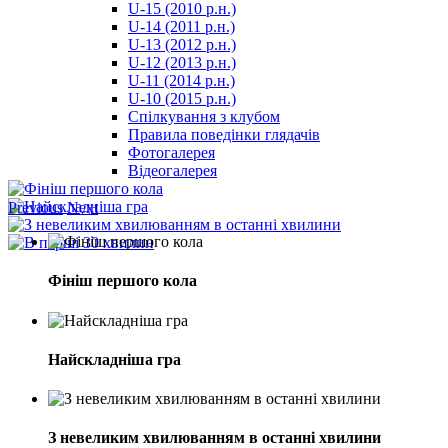
U-15 (2010 р.н.)
مترجم
U-14 (2011 р.н.)
-
U-13 (2012 р.н.)
سكس
U-12 (2013 р.н.)
مصري
U-11 (2014 р.н.)
-
U-10 (2015 р.н.)
Xnxx
Спілкування з клубом
Arab
Правила поведінки глядачів
Фотогалерея
Відеогалерея
Previous
Next
Фініш першого кола
Найскладніша гра
З невеликим хвилюванням в останні хвилини