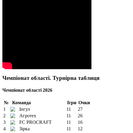
Чемпіонат області. Турнірна таблиця
Чемпіонат області 2026
№
Команда
Ігри
Очки
1
Інгул
11
27
2
Агротех
11
26
3
FC PROCRAFT
11
16
4
Зірка
11
12