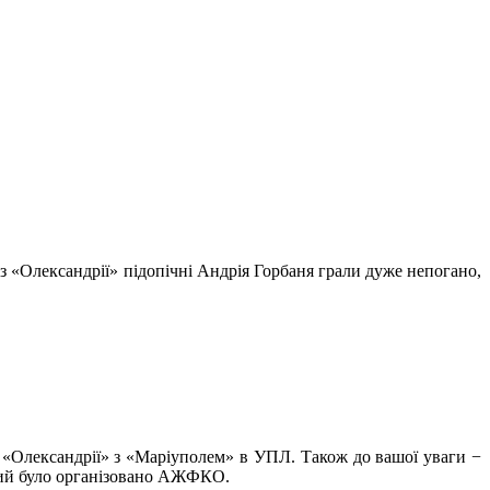
з «Олександрії» підопічні Андрія Горбаня грали дуже непогано,
 «Олександрії» з «Маріуполем» в УПЛ. Також до вашої уваги −
який було організовано АЖФКО.