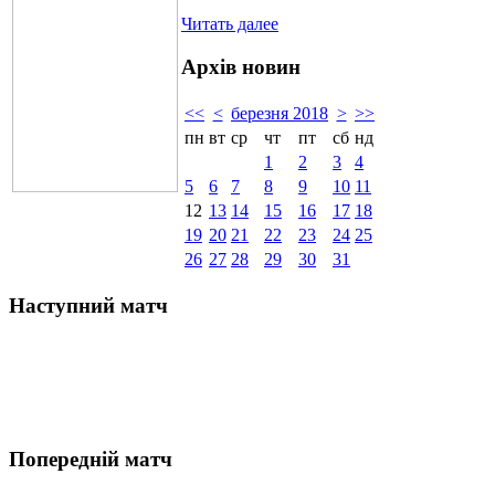
Читать далее
Архів новин
<<
<
березня 2018
>
>>
пн
вт
ср
чт
пт
сб
нд
1
2
3
4
5
6
7
8
9
10
11
12
13
14
15
16
17
18
19
20
21
22
23
24
25
26
27
28
29
30
31
Наступний матч
Попередній матч