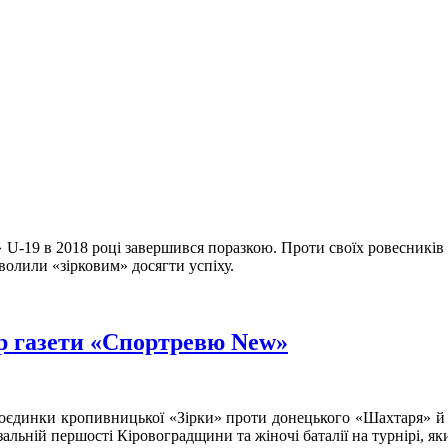
U-19 в 2018 році завершився поразкою. Проти своїх ровесників 
волили «зірковим» досягти успіху.
ер газети «Спортревю New»
поєдинки кропивницької «Зірки» проти донецького «Шахтаря» й
зальній першості Кіровоградщини та жіночі баталії на турнірі, 