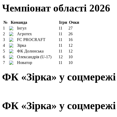
Чемпіонат області 2026
№
Команда
Ігри
Очки
1
Інгул
11
27
2
Агротех
11
26
3
FC PROCRAFT
11
16
4
Зірка
11
12
5
ФК Долинська
11
12
6
Олександрія (U-17)
12
10
7
Новатор
11
10
ФК «Зірка» у соцмережі
ФК «Зірка» у соцмережі 