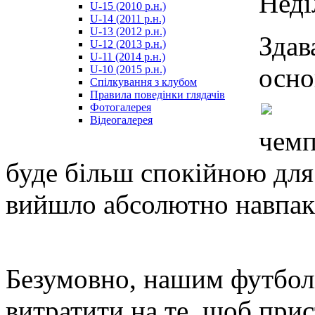
Неді
U-15 (2010 р.н.)
مترجم
U-14 (2011 р.н.)
-
U-13 (2012 р.н.)
سكس
Здав
U-12 (2013 р.н.)
مصري
U-11 (2014 р.н.)
-
осно
U-10 (2015 р.н.)
Xnxx
Спілкування з клубом
Arab
Правила поведінки глядачів
Фотогалерея
Відеогалерея
чемп
буде більш спокійною для
вийшло абсолютно навпак
Безумовно, нашим футболі
витратити на те, щоб при