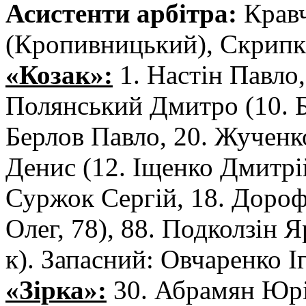
Асистенти арбітра:
Кравч
(Кропивницький), Скрипк
«Козак»:
1. Настін Павло,
Полянський Дмитро (10. Бо
Берлов Павло, 20. Жученк
Денис (12. Іщенко Дмитрій
Суржок Сергій, 18. Дороф
Олег, 78), 88. Подколзін 
к). Запасний: Овчаренко І
«Зірка»:
30. Абрамян Юрій