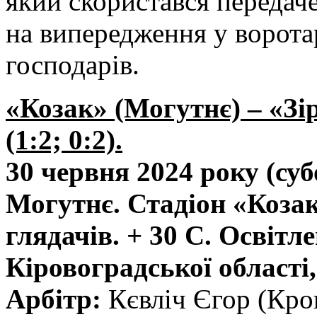
який скористався передач
на випередження у ворот
господарів.
«Козак» (Могутнє) – «Зі
(1:2; 0:2).
30 червня 2024 року (суб
Могутнє. Стадіон «Козак
глядачів. + 30 С. Освітл
Кіровоградської області, 
Арбітр:
Кєвліч Єгор (Кро