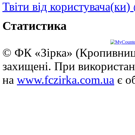
Твіти від користувача(ки)
Статистика
© ФК «Зірка» (Кропивниць
захищені. При використан
на
www.fczirka.com.ua
є о