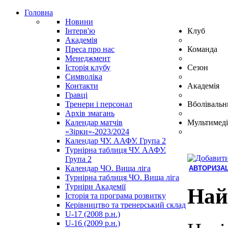
Головна
Новини
Інтерв'ю
Клуб
Академія
Преса про нас
Команда
Менеджмент
Історія клубу
Сезон
Символіка
Контакти
Академія
Гравці
Тренери і персонал
Вболівальн
Архів змагань
Календар матчів
Мультимеді
«Зірки»-2023/2024
Календар ЧУ. ААФУ. Група 2
Турнірна таблиця ЧУ. ААФУ.
Група 2
Календар ЧО. Вища ліга
АВТОРИЗАЦ
Турнірна таблиця ЧО. Вища ліга
Hindi
Турніри Академії
Blue
Най
Історія та програма розвитку
Film
Керівництво та тренерський склад
سكس
U-17 (2008 р.н.)
-
U-16 (2009 р.н.)
سكس