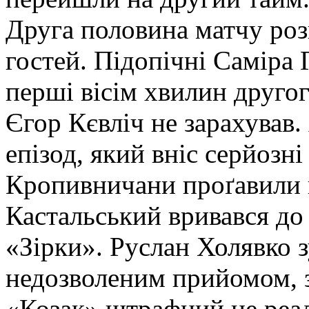
Друга половина матчу роз
гостей. Підопічні Саміра 
перші вісім хвилин другог
Єгор Кєвліч не зарахував.
епізод, який вніс серйозні
Кропивничани проґавили 
Кастальський вривався д
«Зірки». Руслан Холявко 
недозволеним прийомом, з
«Козак» штрафний не реалі