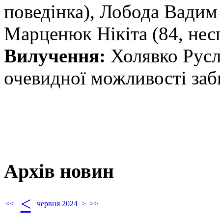
поведінка), Лобода Вадим 
Марценюк Нікіта (84, нес
Вилучення:
Холявко Русл
очевидної можливості заби
Архів новин
<
<<
червня 2024
>
>>