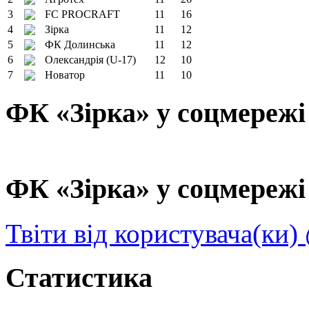
3
FC PROCRAFT
11
16
4
Зірка
11
12
5
ФК Долинська
11
12
6
Олександрія (U-17)
12
10
7
Новатор
11
10
ФК «Зірка» у соцмережі
ФК «Зірка» у соцмережі 
Твіти від користувача(ки)
Статистика