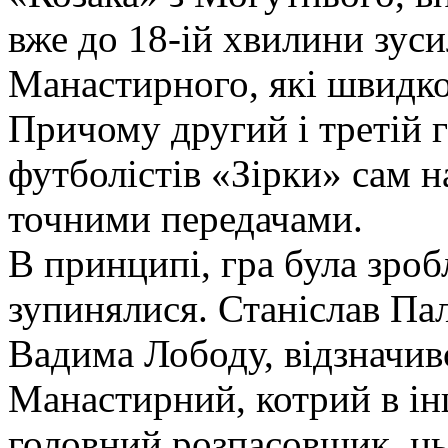
вже до 18-ій хвилини зус
Манастирного, які швидко
Причому другий і третій 
футболістів «Зірки» сам 
точними передачами.
В принципі, гра була зро
зупинялися. Станіслав Па
Вадима Лободу, відзначивс
Манастирний, котрий в ін
головний розпасовщик, ць