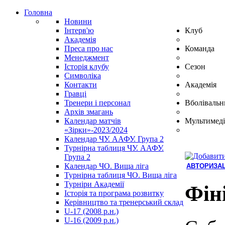
Головна
Новини
Інтерв'ю
Клуб
Академія
Преса про нас
Команда
Менеджмент
Історія клубу
Сезон
Символіка
Контакти
Академія
Гравці
Тренери і персонал
Вболівальн
Архів змагань
Календар матчів
Мультимеді
«Зірки»-2023/2024
Календар ЧУ. ААФУ. Група 2
Турнірна таблиця ЧУ. ААФУ.
Група 2
Календар ЧО. Вища ліга
АВТОРИЗАЦ
Турнірна таблиця ЧО. Вища ліга
Hindi
Турніри Академії
Blue
Фін
Історія та програма розвитку
Film
Керівництво та тренерський склад
سكس
U-17 (2008 р.н.)
-
U-16 (2009 р.н.)
سكس