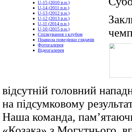
Субо
U-15 (2010 р.н.)
مترجم
U-14 (2011 р.н.)
-
U-13 (2012 р.н.)
سكس
Закл
U-12 (2013 р.н.)
مصري
U-11 (2014 р.н.)
-
чемп
U-10 (2015 р.н.)
Xnxx
Спілкування з клубом
Arab
Правила поведінки глядачів
Фотогалерея
Відеогалерея
відсутній головний напад
на підсумковому результат
Наша команда, пам’ятаюч
«Козака» з Могутнього, в