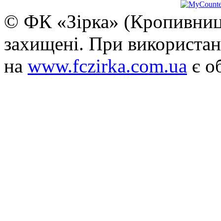
© ФК «Зірка» (Кропивниць
захищені. При використан
на
www.fczirka.com.ua
є о