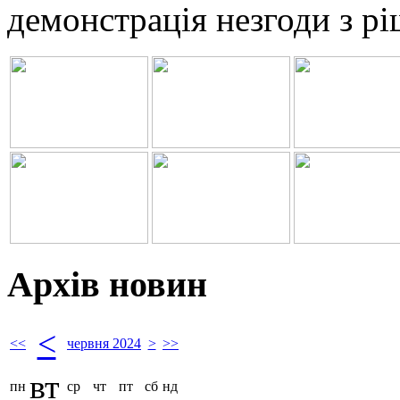
демонстрація незгоди з рі
Архів новин
<
<<
червня 2024
>
>>
вт
пн
ср
чт
пт
сб
нд