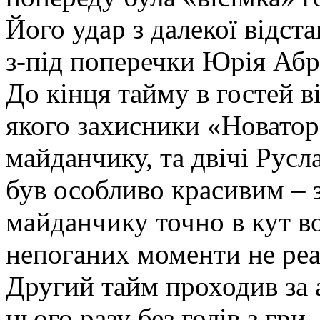
Його удар з далекої відст
з-під поперечки Юрія Абр
До кінця тайму в гостей 
якого захисники «Новато
майданчику, та двічі Русл
був особливо красивим – 
майданчику точно в кут во
непоганих моменти не реа
Другий тайм проходив за 
цього разу без голів з гри