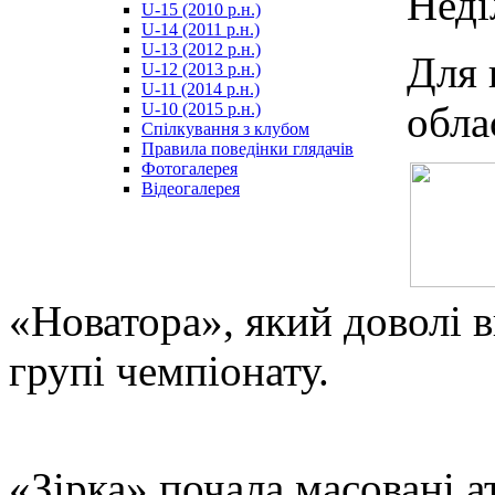
Неді
U-15 (2010 р.н.)
مترجم
U-14 (2011 р.н.)
-
U-13 (2012 р.н.)
سكس
Для 
U-12 (2013 р.н.)
مصري
U-11 (2014 р.н.)
-
обла
U-10 (2015 р.н.)
Xnxx
Спілкування з клубом
Arab
Правила поведінки глядачів
Фотогалерея
Відеогалерея
«Новатора», який доволі 
групі чемпіонату.
«Зірка» почала масовані а