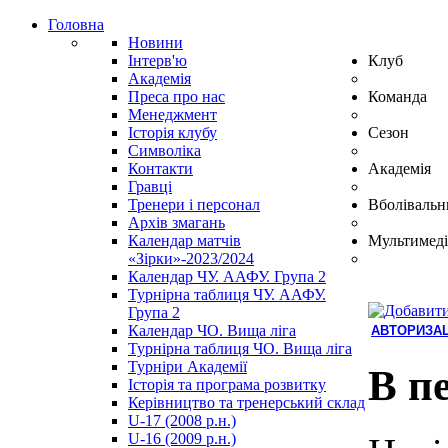
Головна
Новини
Інтерв'ю
Клуб
Академія
Преса про нас
Команда
Менеджмент
Історія клубу
Сезон
Символіка
Контакти
Академія
Гравці
Тренери і персонал
Вболівальн
Архів змагань
Календар матчів
Мультимеді
«Зірки»-2023/2024
Календар ЧУ. ААФУ. Група 2
Турнірна таблиця ЧУ. ААФУ.
Група 2
Календар ЧО. Вища ліга
АВТОРИЗАЦ
Турнірна таблиця ЧО. Вища ліга
Hindi
Турніри Академії
Blue
В п
Історія та програма розвитку
Film
Керівництво та тренерський склад
سكس
U-17 (2008 р.н.)
-
U-16 (2009 р.н.)
سكس