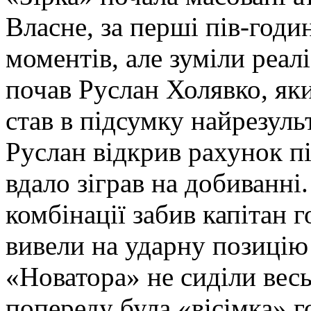
Власне, за перші пів-годи
моментів, але зуміли реал
почав Руслан Холявко, як
став в підсумку найрезул
Руслан відкрив рахунок пі
вдало зіграв на добиванні
комбінації забив капітан 
вивели на ударну позицію
«Новатора» не сиділи весь
попереду була «вісімка» г