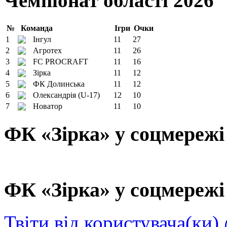
Чемпіонат області 2026
№
Команда
Ігри
Очки
1
Інгул
11
27
2
Агротех
11
26
3
FC PROCRAFT
11
16
4
Зірка
11
12
5
ФК Долинська
11
12
6
Олександрія (U-17)
12
10
7
Новатор
11
10
ФК «Зірка» у соцмережі
ФК «Зірка» у соцмережі 
Твіти від користувача(ки)