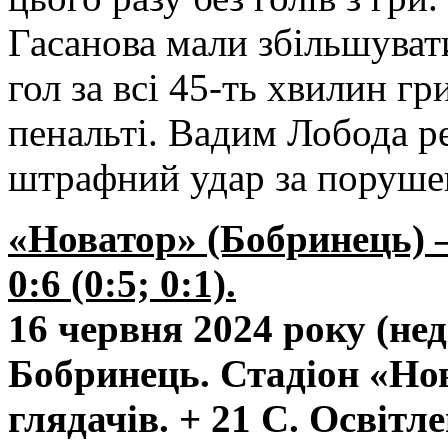
Гасанова мали збільшувати
гол за всі 45-ть хвилин гр
пенальті. Вадим Лобода р
штрафний удар за порушен
«Новатор» (Бобринець) 
0:6 (0:5; 0:1).
16 червня 2024 року (нед
Бобринець. Стадіон «Нов
глядачів. + 21 С. Освітл