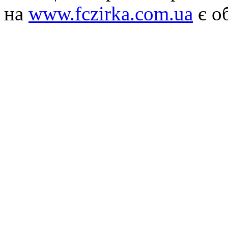
на
www.fczirka.com.ua
є о