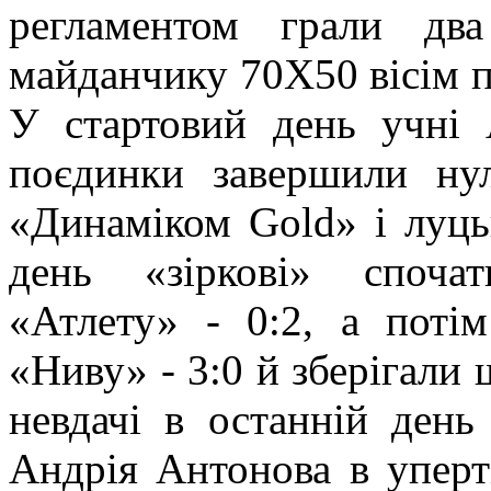
регламентом грали д
майданчику 70Х50 вісім по
У стартовий день учні 
поєдинки завершили ну
«Динаміком Gold» і луц
день «зіркові» споча
«Атлету» - 0:2, а поті
«Ниву» - 3:0 й зберігали 
невдачі в останній день
Андрія Антонова в уперті