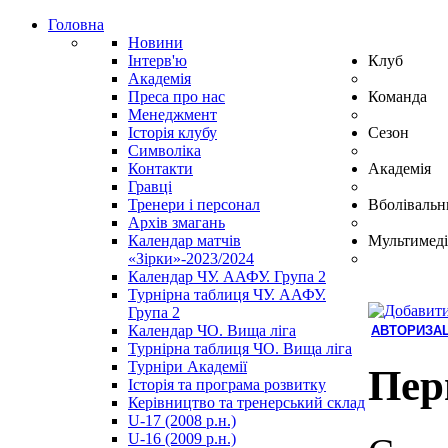
Головна
Новини
Інтерв'ю
Клуб
Академія
Преса про нас
Команда
Менеджмент
Історія клубу
Сезон
Символіка
Контакти
Академія
Гравці
Тренери і персонал
Вболівальн
Архів змагань
Календар матчів
Мультимеді
«Зірки»-2023/2024
Календар ЧУ. ААФУ. Група 2
Турнірна таблиця ЧУ. ААФУ.
Група 2
Календар ЧО. Вища ліга
АВТОРИЗАЦ
Турнірна таблиця ЧО. Вища ліга
Hindi
Турніри Академії
Blue
Пер
Історія та програма розвитку
Film
Керівництво та тренерський склад
سكس
U-17 (2008 р.н.)
-
U-16 (2009 р.н.)
سكس