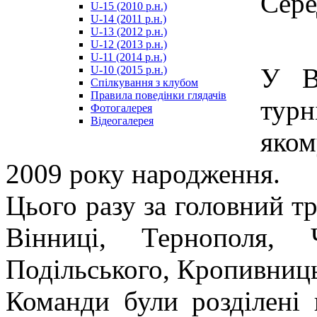
Сере
U-15 (2010 р.н.)
مترجم
U-14 (2011 р.н.)
-
U-13 (2012 р.н.)
سكس
U-12 (2013 р.н.)
مصري
U-11 (2014 р.н.)
-
У В
U-10 (2015 р.н.)
Xnxx
Спілкування з клубом
Arab
Правила поведінки глядачів
тур
Фотогалерея
Відеогалерея
яко
2009 року народження.
Цього разу за головний тр
Вінниці, Тернополя, 
Подільського, Кропивницьк
Команди були розділені 