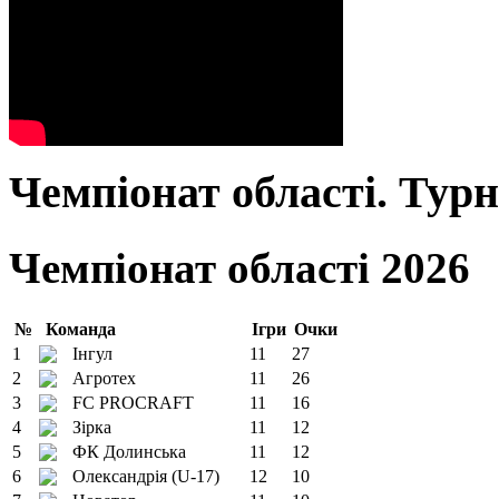
Чемпіонат області. Тур
Чемпіонат області 2026
№
Команда
Ігри
Очки
1
Інгул
11
27
2
Агротех
11
26
3
FC PROCRAFT
11
16
4
Зірка
11
12
5
ФК Долинська
11
12
6
Олександрія (U-17)
12
10