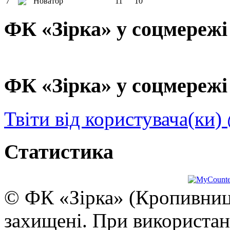
7
Новатор
11
10
ФК «Зірка» у соцмережі
ФК «Зірка» у соцмережі 
Твіти від користувача(ки)
Статистика
© ФК «Зірка» (Кропивниць
захищені. При використан