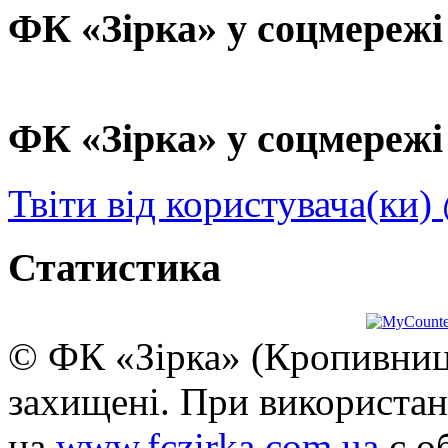
ФК «Зірка» у соцмережі
ФК «Зірка» у соцмережі 
Твіти від користувача(ки)
Статистика
© ФК «Зірка» (Кропивниць
захищені. При використан
на
www.fczirka.com.ua
є о