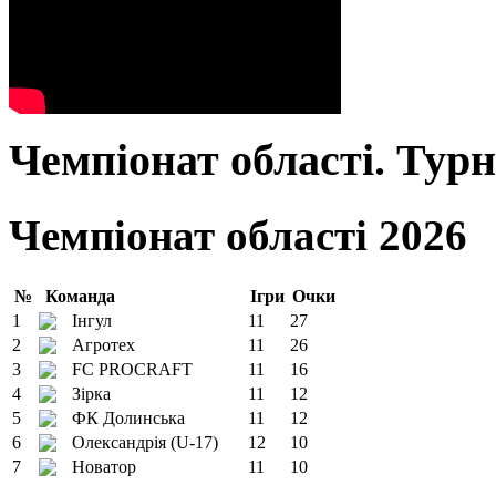
Чемпіонат області. Тур
Чемпіонат області 2026
№
Команда
Ігри
Очки
1
Інгул
11
27
2
Агротех
11
26
3
FC PROCRAFT
11
16
4
Зірка
11
12
5
ФК Долинська
11
12
6
Олександрія (U-17)
12
10
7
Новатор
11
10