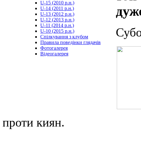
U-15 (2010 р.н.)
مترجم
дуж
U-14 (2011 р.н.)
-
U-13 (2012 р.н.)
سكس
U-12 (2013 р.н.)
مصري
U-11 (2014 р.н.)
-
Субо
U-10 (2015 р.н.)
Xnxx
Спілкування з клубом
Arab
Правила поведінки глядачів
Фотогалерея
Відеогалерея
проти киян.