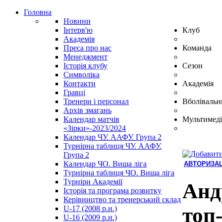
Головна
Новини
Інтерв'ю
Клуб
Академія
Преса про нас
Команда
Менеджмент
Історія клубу
Сезон
Символіка
Контакти
Академія
Гравці
Тренери і персонал
Вболівальн
Архів змагань
Календар матчів
Мультимеді
«Зірки»-2023/2024
Календар ЧУ. ААФУ. Група 2
Турнірна таблиця ЧУ. ААФУ.
Група 2
Календар ЧО. Вища ліга
АВТОРИЗАЦ
Турнірна таблиця ЧО. Вища ліга
Hindi
Турніри Академії
Blue
Анд
Історія та програма розвитку
Film
Керівництво та тренерський склад
سكس
топ
U-17 (2008 р.н.)
-
U-16 (2009 р.н.)
سكس