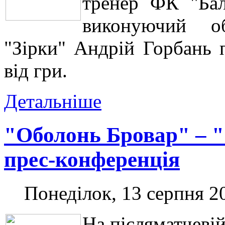
тренер ФК "Бал
виконуючий об
"Зірки" Андрій Горбань 
від гри.
Детальніше
"Оболонь Бровар" – "
прес-конференція
Понеділок, 13 серпня 2
На післяматчеві