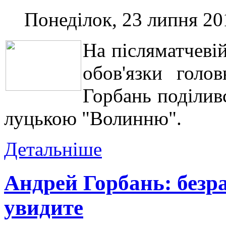
Понеділок, 23 липня 20
На післяматчеві
обов'язки голо
Горбань поділив
луцькою "Волинню".
Детальніше
Андрей Горбань: безр
увидите