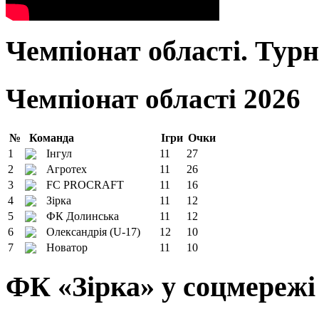
Чемпіонат області. Тур
Чемпіонат області 2026
№
Команда
Ігри
Очки
1
Інгул
11
27
2
Агротех
11
26
3
FC PROCRAFT
11
16
4
Зірка
11
12
5
ФК Долинська
11
12
6
Олександрія (U-17)
12
10
7
Новатор
11
10
ФК «Зірка» у соцмережі