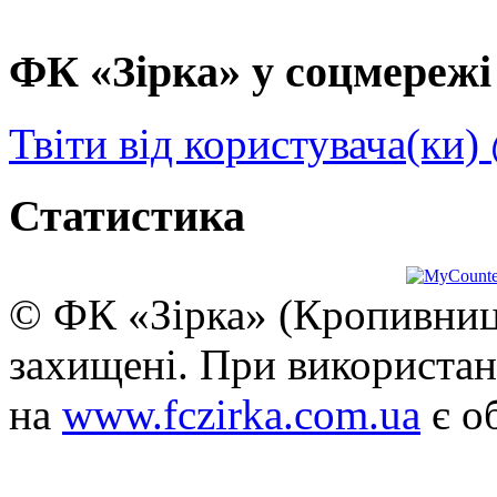
ФК «Зірка» у соцмережі 
Твіти від користувача(ки)
Статистика
© ФК «Зірка» (Кропивниць
захищені. При використан
на
www.fczirka.com.ua
є о