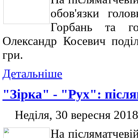
обов'язки голо
Горбань та го
Олександр Косевич поді
гри.
Детальніше
"Зірка" - "Рух": післ
Неділя, 30 вересня 2018
На післяматчеві