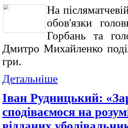
На післяматчеві
обов'язки голо
Горбань та гол
Дмитро Михайленко поді
гри.
Детальніше
Іван Рудницький: «За
сподіваємося на розум
відданих уболівальни