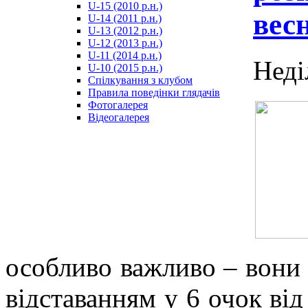
U-15 (2010 р.н.)
مترجم
вес
U-14 (2011 р.н.)
-
U-13 (2012 р.н.)
سكس
U-12 (2013 р.н.)
مصري
U-11 (2014 р.н.)
-
Неді
U-10 (2015 р.н.)
Xnxx
Спілкування з клубом
Arab
Правила поведінки глядачів
Фотогалерея
Відеогалерея
особливо важливо – вони 
відставанням у 6 очок ві