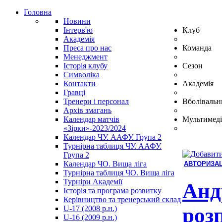
Головна
Новини
Інтерв'ю
Клуб
Академія
Преса про нас
Команда
Менеджмент
Історія клубу
Сезон
Символіка
Контакти
Академія
Гравці
Тренери і персонал
Вболівальн
Архів змагань
Календар матчів
Мультимеді
«Зірки»-2023/2024
Календар ЧУ. ААФУ. Група 2
Турнірна таблиця ЧУ. ААФУ.
Група 2
Календар ЧО. Вища ліга
АВТОРИЗАЦ
Турнірна таблиця ЧО. Вища ліга
Hindi
Турніри Академії
Blue
Анд
Історія та програма розвитку
Film
Керівництво та тренерський склад
سكس
роз
U-17 (2008 р.н.)
-
U-16 (2009 р.н.)
سكس