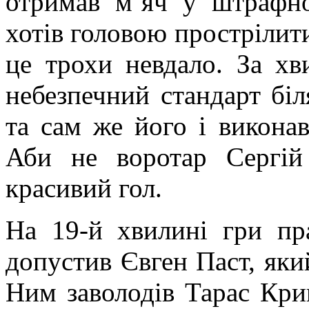
отримав м’яч у штрафн
хотів головою прострілити
це трохи невдало. За х
небезпечний стандарт бі
та сам же його і викона
Аби не воротар Сергі
красивий гол.
На 19-й хвилині гри пр
допустив Євген Паст, який
Ним заволодів Тарас Кри