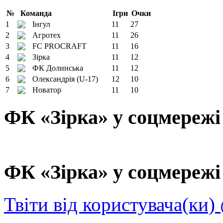
№
Команда
Ігри
Очки
1
Інгул
11
27
2
Агротех
11
26
3
FC PROCRAFT
11
16
4
Зірка
11
12
5
ФК Долинська
11
12
6
Олександрія (U-17)
12
10
7
Новатор
11
10
ФК «Зірка» у соцмережі
ФК «Зірка» у соцмережі 
Твіти від користувача(ки)