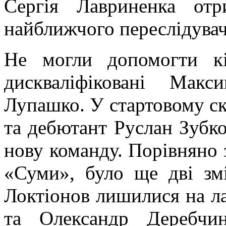
Сергія Лавриненка отр
найближчого переслідувач
Не могли допомогти к
дискваліфіковані Мак
Лупашко. У стартовому ск
та дебютант Руслан Зубко
нову команду. Порівнян
«Суми», було ще дві зм
Локтіонов лишилися на ла
та Олександр Деребчи