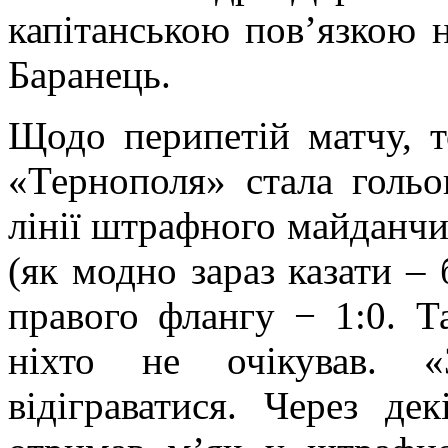
капітанською пов’язкою н
Баранець.
Щодо перипетій матчу, т
«Тернополя» стала голь
лінії штрафного майданч
(як модно зараз казати – 
правого флангу − 1:0. Та
ніхто не очікував. «
відіграватися. Через д