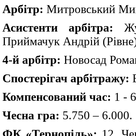
Арбітр:
Митровський Мих
Асистенти арбітра:
Жур
Приймачук Андрій (Рівне)
4-й арбітр:
Новосад Роман
Спостерігач арбітражу:
В
Компенсований час:
1 - 6
Чесна гра:
5.750 – 6.000.
ФК «Тернопіль»:
12. Чер