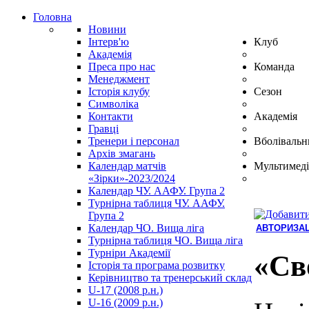
Головна
Новини
Інтерв'ю
Клуб
Академія
Преса про нас
Команда
Менеджмент
Історія клубу
Сезон
Символіка
Контакти
Академія
Гравці
Тренери і персонал
Вболівальн
Архів змагань
Календар матчів
Мультимеді
«Зірки»-2023/2024
Календар ЧУ. ААФУ. Група 2
Турнірна таблиця ЧУ. ААФУ.
Група 2
Календар ЧО. Вища ліга
АВТОРИЗАЦ
Турнірна таблиця ЧО. Вища ліга
Hindi
Турніри Академії
Blue
«Св
Історія та програма розвитку
Film
Керівництво та тренерський склад
سكس
U-17 (2008 р.н.)
-
U-16 (2009 р.н.)
سكس