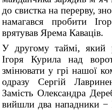
до свистка на перерву, з
намагався пробити Іг
врятував Ярема Каваців.
У другому таймі, який 
Ігоря Курила над воро
змінювати у грі нашої к
одразу Сергій Лаврине
Замість Олександра Дере
вийшли два нападники − 