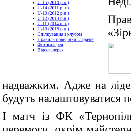
Неді
U-15 (2010 р.н.)
مترجم
U-14 (2011 р.н.)
-
U-13 (2012 р.н.)
سكس
Пра
U-12 (2013 р.н.)
مصري
U-11 (2014 р.н.)
-
«Зір
U-10 (2015 р.н.)
Xnxx
Спілкування з клубом
Arab
Правила поведінки глядачів
Фотогалерея
Відеогалерея
надважким. Адже на лідер
будуть налаштовуватися п
І матч із ФК «Тернопіл
перемоги, окрім майстер