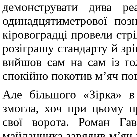
демонструвати дива ре
одинадцятиметрової поз
кіровоградці провели стр
розіграшу стандарту й зр
вийшов сам на сам із го
спокійно покотив м’яч пов
Але більшого «Зірка» в
змогла, хоч при цьому п
свої ворота. Роман Га
майданчика зарядив м’яч 