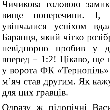
Чичикова головою зами
вище поперечини. І, 
увінчалися успіхом вдал
Баранця, який чітко розіб
невідпорно пробив у д
вперед − 1:2! Цікаво, ще 
у ворота ФК «Тернопіль» 
м’яч став другим. Як каж
для цих гравців.
Одразу ж підопічні Вас