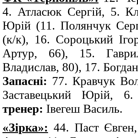
4. Атласюк Сергій, 5. К
Юрій (11. Полянчук Серг
(к/к), 16. Сороцький Іго
Артур, 66), 15. Гавр
Владислав, 80), 17. Богда
Запасні:
77. Кравчук Вол
Заставецький Юрій, 6
тренер:
Івегеш Василь.
«Зірка»:
44. Паст Євген,