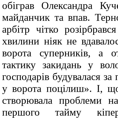
обіграв Олександра Ку
майданчик та впав. Терно
арбітр чітко розірбрався
хвилини ніяк не вдавало
ворота суперників, а о
тактику закидань у вол
господарів будувалася за
у ворота поцілиш». І, що
створювала проблеми н
першого тайму кіпер