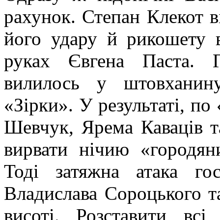
рахунок. Степан Клекот в
його удару й рикошету в
руках Євгена Паста. 
вилилось у штовханин
«Зірки». У результаті, п
Шевчук, Ярема Каваців т
вирвати нічию «городян
Тоді затяжна атака го
Владислава Сороцького та
висоті. Розставити вс