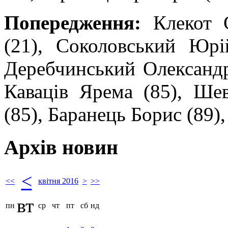
Попередження:
Клекот С
(21), Соколовський Юрі
Деребчинський Олександр 
Каваців Ярема (85), Ше
(85), Баранець Борис (89)
Архів новин
<
<<
квітня 2016
>
>>
вт
пн
ср
чт
пт
сб
нд