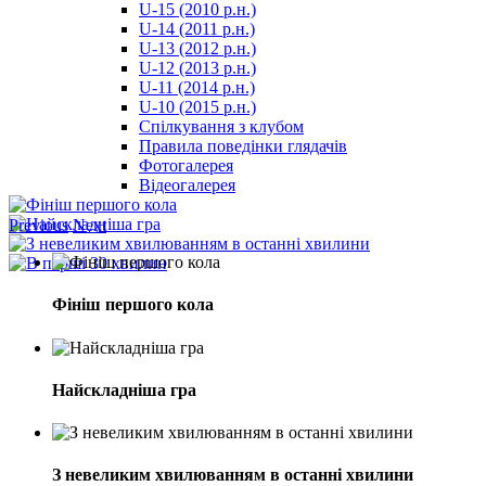
U-15 (2010 р.н.)
مترجم
U-14 (2011 р.н.)
-
U-13 (2012 р.н.)
سكس
U-12 (2013 р.н.)
مصري
U-11 (2014 р.н.)
-
U-10 (2015 р.н.)
Xnxx
Спілкування з клубом
Arab
Правила поведінки глядачів
Фотогалерея
Відеогалерея
Previous
Next
Фініш першого кола
Найскладніша гра
З невеликим хвилюванням в останні хвилини