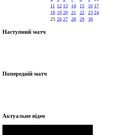
11
12
13
14
15
16
17
18
19
20
21
22
23
24
25
26
27
28
29
30
Наступний матч
Попередній матч
Актуальне відео