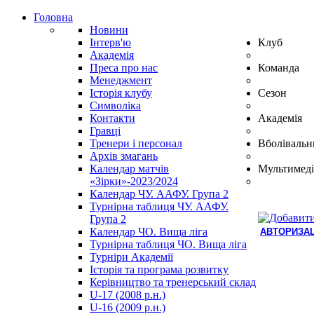
Головна
Новини
Інтерв'ю
Клуб
Академія
Преса про нас
Команда
Менеджмент
Історія клубу
Сезон
Символіка
Контакти
Академія
Гравці
Тренери і персонал
Вболівальн
Архів змагань
Календар матчів
Мультимеді
«Зірки»-2023/2024
Календар ЧУ. ААФУ. Група 2
Турнірна таблиця ЧУ. ААФУ.
Група 2
Календар ЧО. Вища ліга
АВТОРИЗАЦ
Турнірна таблиця ЧО. Вища ліга
Hindi
Турніри Академії
Blue
Історія та програма розвитку
Film
Керівництво та тренерський склад
سكس
U-17 (2008 р.н.)
-
U-16 (2009 р.н.)
سكس