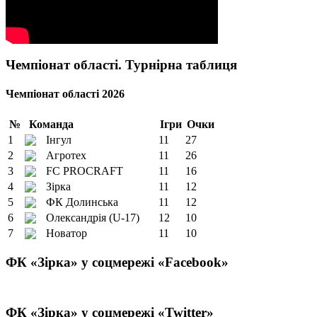
Чемпіонат області. Турнірна таблиця
Чемпіонат області 2026
№
Команда
Ігри
Очки
1
Інгул
11
27
2
Агротех
11
26
3
FC PROCRAFT
11
16
4
Зірка
11
12
5
ФК Долинська
11
12
6
Олександрія (U-17)
12
10
7
Новатор
11
10
ФК «Зірка» у соцмережі «Facebook»
ФК «Зірка» у соцмережі «Twitter»