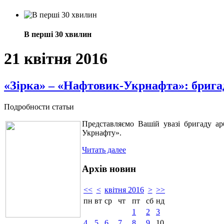
В перші 30 хвилин
21 квітня 2016
«Зірка» – «Нафтовик-Укрнафта»: бригад
Подробности статьи
Представляємо Вашій увазі бригаду ар
Укрнафту».
Читать далее
Архів новин
<<
<
квітня 2016
>
>>
пн
вт
ср
чт
пт
сб
нд
1
2
3
4
5
6
7
8
9
10