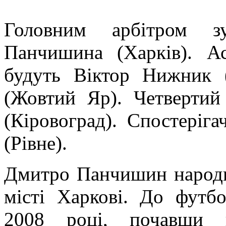
Головним арбітром зу
Панчишина (Харків). Ас
будуть Віктор Нижник 
(Жовтий Яр). Четвертий
(Кіровоград). Спостеріг
(Рівне).
Дмитро Панчишин народи
місті Харкові. До футб
2008 році, почавши п