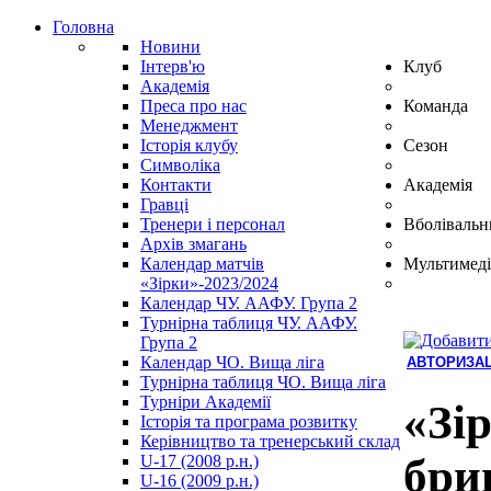
Головна
Новини
Інтерв'ю
Клуб
Академія
Преса про нас
Команда
Менеджмент
Історія клубу
Сезон
Символіка
Контакти
Академія
Гравці
Тренери і персонал
Вболівальн
Архів змагань
Календар матчів
Мультимеді
«Зірки»-2023/2024
Календар ЧУ. ААФУ. Група 2
Турнірна таблиця ЧУ. ААФУ.
Група 2
Календар ЧО. Вища ліга
АВТОРИЗАЦ
Турнірна таблиця ЧО. Вища ліга
Hindi
Турніри Академії
Blue
«Зі
Історія та програма розвитку
Film
Керівництво та тренерський склад
سكس
бри
U-17 (2008 р.н.)
-
U-16 (2009 р.н.)
سكس