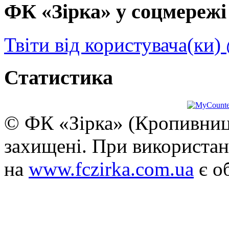
ФК «Зірка» у соцмережі 
Твіти від користувача(ки)
Статистика
© ФК «Зірка» (Кропивниць
захищені. При використан
на
www.fczirka.com.ua
є о