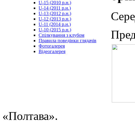
U-15 (2010 р.н.)
مترجم
U-14 (2011 р.н.)
-
Сере
U-13 (2012 р.н.)
سكس
U-12 (2013 р.н.)
مصري
U-11 (2014 р.н.)
-
U-10 (2015 р.н.)
Пред
Xnxx
Спілкування з клубом
Arab
Правила поведінки глядачів
Фотогалерея
Відеогалерея
«Полтава».