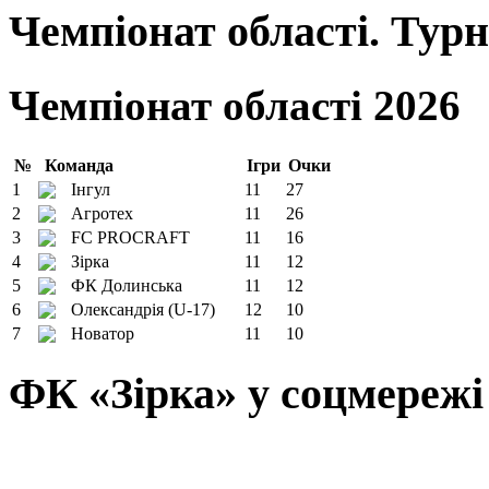
Чемпіонат області. Тур
Чемпіонат області 2026
№
Команда
Ігри
Очки
1
Інгул
11
27
2
Агротех
11
26
3
FC PROCRAFT
11
16
4
Зірка
11
12
5
ФК Долинська
11
12
6
Олександрія (U-17)
12
10
7
Новатор
11
10
ФК «Зірка» у соцмережі