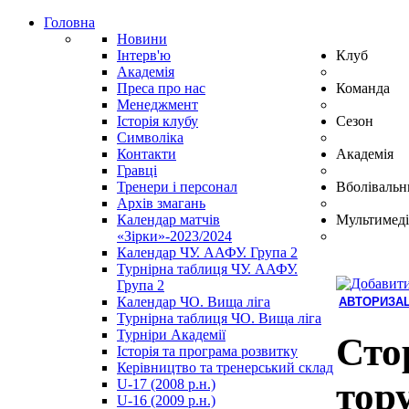
Головна
Новини
Інтерв'ю
Клуб
Академія
Преса про нас
Команда
Менеджмент
Історія клубу
Сезон
Символіка
Контакти
Академія
Гравці
Тренери і персонал
Вболівальн
Архів змагань
Календар матчів
Мультимеді
«Зірки»-2023/2024
Календар ЧУ. ААФУ. Група 2
Турнірна таблиця ЧУ. ААФУ.
Група 2
Календар ЧО. Вища ліга
АВТОРИЗАЦ
Турнірна таблиця ЧО. Вища ліга
Hindi
Турніри Академії
Blue
Стор
Історія та програма розвитку
Film
Керівництво та тренерський склад
سكس
тор
U-17 (2008 р.н.)
-
U-16 (2009 р.н.)
سكس