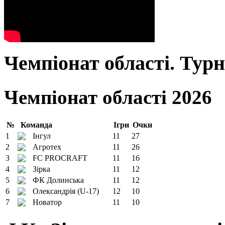
Чемпіонат області. Тур
Чемпіонат області 2026
№
Команда
Ігри
Очки
1
Інгул
11
27
2
Агротех
11
26
3
FC PROCRAFT
11
16
4
Зірка
11
12
5
ФК Долинська
11
12
6
Олександрія (U-17)
12
10
7
Новатор
11
10