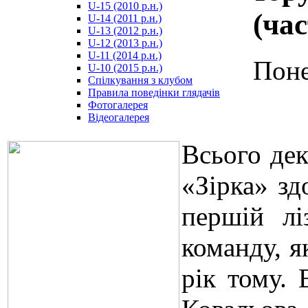
U-15 (2010 р.н.)
مترجم
(час
U-14 (2011 р.н.)
-
U-13 (2012 р.н.)
سكس
U-12 (2013 р.н.)
مصري
U-11 (2014 р.н.)
-
Поне
U-10 (2015 р.н.)
Xnxx
Спілкування з клубом
Arab
Правила поведінки глядачів
Фотогалерея
Відеогалерея
Всього дек
«Зірка» зд
першій лі
команду, я
рік тому.