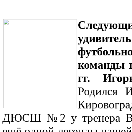
Следующ
удивител
футбольн
команды в
гг. Игор
Родился И
Кировогра
ДЮСШ №2 у тренера Вик
ещё одной легенды нашей