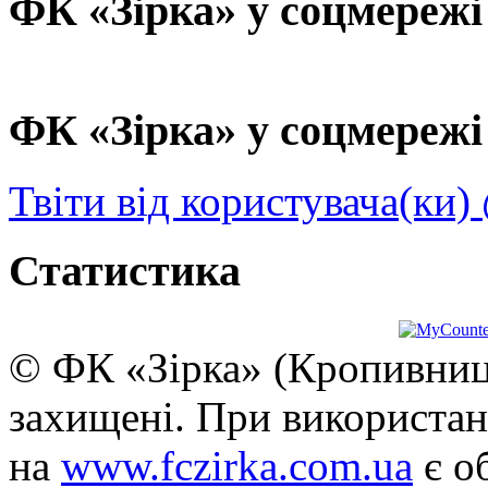
ФК «Зірка» у соцмережі
ФК «Зірка» у соцмережі 
Твіти від користувача(ки)
Статистика
© ФК «Зірка» (Кропивниць
захищені. При використан
на
www.fczirka.com.ua
є о