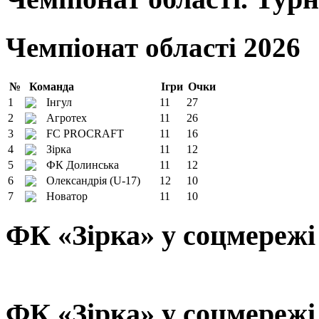
Чемпіонат області 2026
№
Команда
Ігри
Очки
1
Інгул
11
27
2
Агротех
11
26
3
FC PROCRAFT
11
16
4
Зірка
11
12
5
ФК Долинська
11
12
6
Олександрія (U-17)
12
10
7
Новатор
11
10
ФК «Зірка» у соцмережі
ФК «Зірка» у соцмережі 