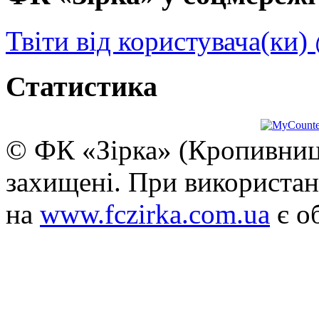
Твіти від користувача(ки)
Статистика
© ФК «Зірка» (Кропивниць
захищені. При використан
на
www.fczirka.com.ua
є о