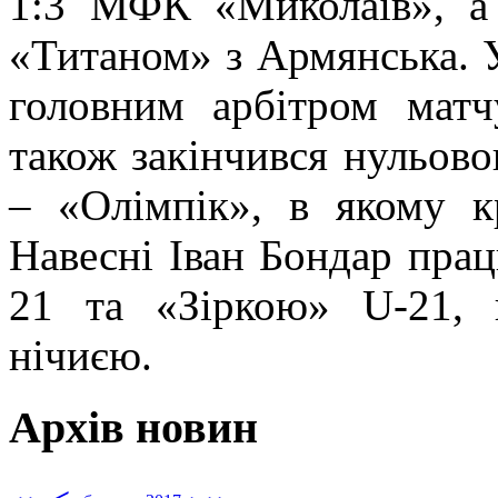
1:3 МФК «Миколаїв», а 
«Титаном» з Армянська. У
головним арбітром матч
також закінчився нульово
– «Олімпік», в якому к
Навесні Іван Бондар пра
21 та «Зіркою» U-21, 
нічиєю.
Архів новин