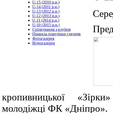
U-15 (2010 р.н.)
مترجم
U-14 (2011 р.н.)
-
Сере
U-13 (2012 р.н.)
سكس
U-12 (2013 р.н.)
مصري
U-11 (2014 р.н.)
-
U-10 (2015 р.н.)
Пред
Xnxx
Спілкування з клубом
Arab
Правила поведінки глядачів
Фотогалерея
Відеогалерея
кропивницької «Зірки
молодіжці ФК «Дніпро».