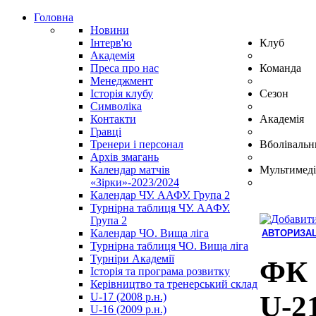
Головна
Новини
Інтерв'ю
Клуб
Академія
Преса про нас
Команда
Менеджмент
Історія клубу
Сезон
Символіка
Контакти
Академія
Гравці
Тренери і персонал
Вболівальн
Архів змагань
Календар матчів
Мультимеді
«Зірки»-2023/2024
Календар ЧУ. ААФУ. Група 2
Турнірна таблиця ЧУ. ААФУ.
Група 2
Календар ЧО. Вища ліга
АВТОРИЗАЦ
Турнірна таблиця ЧО. Вища ліга
Hindi
Турніри Академії
Blue
ФК 
Історія та програма розвитку
Film
Керівництво та тренерський склад
سكس
U-2
U-17 (2008 р.н.)
-
U-16 (2009 р.н.)
سكس