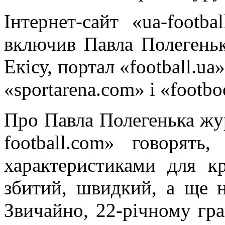
Інтернет-сайт «ua-footb
включив Павла Полегеньк
Екісу, портал «football.ua
«sportarena.com» і «footb
Про Павла Полегенька жур
football.com» говорять
характеристиками для к
збитий, швидкий, а ще н
Звичайно, 22-річному гр