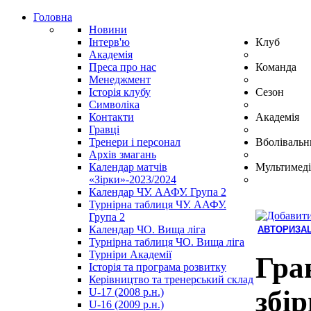
Головна
Новини
Інтерв'ю
Клуб
Академія
Преса про нас
Команда
Менеджмент
Історія клубу
Сезон
Символіка
Контакти
Академія
Гравці
Тренери і персонал
Вболівальн
Архів змагань
Календар матчів
Мультимеді
«Зірки»-2023/2024
Календар ЧУ. ААФУ. Група 2
Турнірна таблиця ЧУ. ААФУ.
Група 2
Календар ЧО. Вища ліга
АВТОРИЗАЦ
Турнірна таблиця ЧО. Вища ліга
Hindi
Турніри Академії
Blue
Гра
Історія та програма розвитку
Film
Керівництво та тренерський склад
سكس
збі
U-17 (2008 р.н.)
-
U-16 (2009 р.н.)
سكس