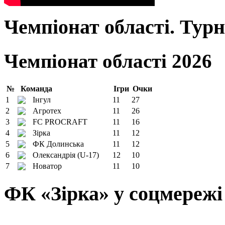
Чемпіонат області. Тур
Чемпіонат області 2026
№
Команда
Ігри
Очки
1
Інгул
11
27
2
Агротех
11
26
3
FC PROCRAFT
11
16
4
Зірка
11
12
5
ФК Долинська
11
12
6
Олександрія (U-17)
12
10
7
Новатор
11
10
ФК «Зірка» у соцмережі