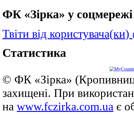
ФК «Зірка» у соцмережі 
Твіти від користувача(ки)
Статистика
© ФК «Зірка» (Кропивниць
захищені. При використан
на
www.fczirka.com.ua
є о