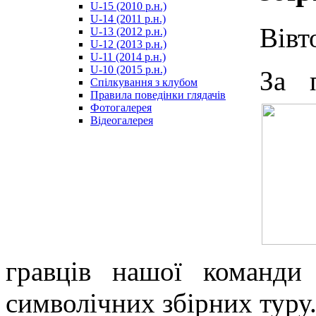
U-15 (2010 р.н.)
مترجم
U-14 (2011 р.н.)
-
Вівт
U-13 (2012 р.н.)
سكس
U-12 (2013 р.н.)
مصري
U-11 (2014 р.н.)
-
U-10 (2015 р.н.)
За 
Xnxx
Спілкування з клубом
Arab
Правила поведінки глядачів
Фотогалерея
Відеогалерея
гравців нашої команди
символічних збірних туру