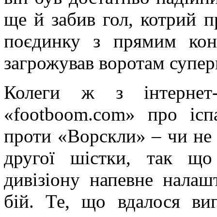
ще й забив гол, котрий п
поєдинку з прямим кон
загрожував воротам суперн
Колеги ж з інтернет-п
«footboom.com» про іс
проти «Ворскли» – чи не 
другої шістки, так що
дивізіону напевне налаш
бій. Те, що вдалося ви