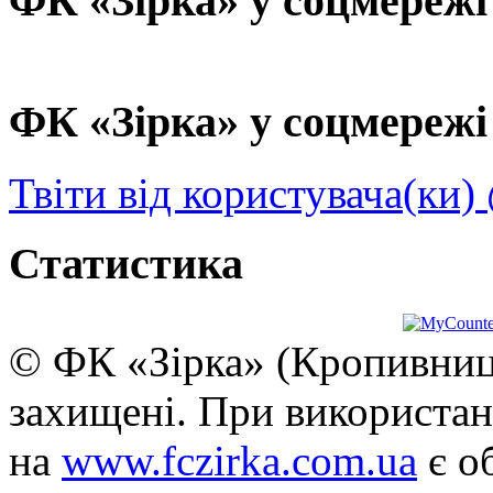
ФК «Зірка» у соцмережі
ФК «Зірка» у соцмережі 
Твіти від користувача(ки)
Статистика
© ФК «Зірка» (Кропивниць
захищені. При використан
на
www.fczirka.com.ua
є о