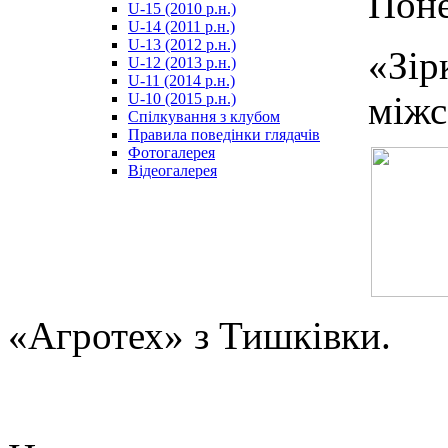
Поне
U-15 (2010 р.н.)
مترجم
U-14 (2011 р.н.)
-
U-13 (2012 р.н.)
سكس
«Зі
U-12 (2013 р.н.)
مصري
U-11 (2014 р.н.)
-
міжс
U-10 (2015 р.н.)
Xnxx
Спілкування з клубом
Arab
Правила поведінки глядачів
Фотогалерея
Відеогалерея
«Агротех» з Тишківки.