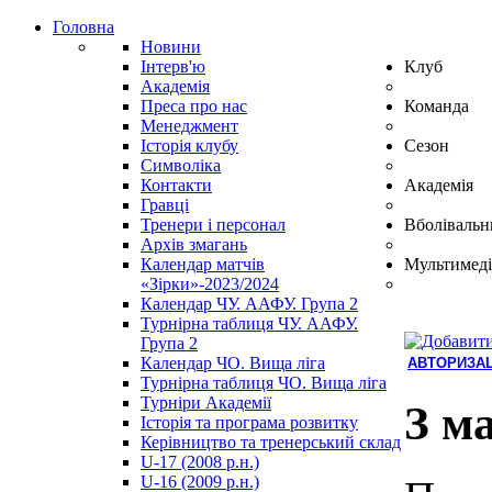
Головна
Новини
Інтерв'ю
Клуб
Академія
Преса про нас
Команда
Менеджмент
Історія клубу
Сезон
Символіка
Контакти
Академія
Гравці
Тренери і персонал
Вболівальн
Архів змагань
Календар матчів
Мультимеді
«Зірки»-2023/2024
Календар ЧУ. ААФУ. Група 2
Турнірна таблиця ЧУ. ААФУ.
Група 2
Календар ЧО. Вища ліга
АВТОРИЗАЦ
Турнірна таблиця ЧО. Вища ліга
Hindi
Турніри Академії
Blue
З м
Історія та програма розвитку
Film
Керівництво та тренерський склад
سكس
U-17 (2008 р.н.)
-
U-16 (2009 р.н.)
سكس