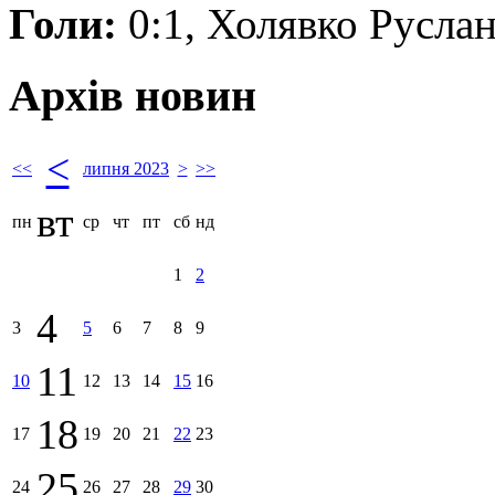
Голи:
0:1, Холявко Руслан 
Архів новин
<
<<
липня 2023
>
>>
вт
пн
ср
чт
пт
сб
нд
1
2
4
3
5
6
7
8
9
11
10
12
13
14
15
16
18
17
19
20
21
22
23
25
24
26
27
28
29
30