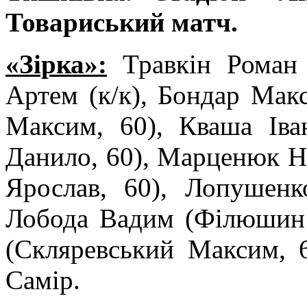
Товариський матч.
«Зірка»:
Травкін Роман 
Артем (к/к), Бондар Мак
Максим, 60), Кваша Іва
Данило, 60), Марценюк Ні
Ярослав, 60), Лопушенк
Лобода Вадим (Філюшин 
(Скляревський Максим, 6
Самір.