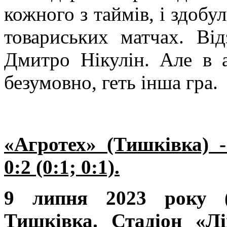
кожного з таймів, і здобул
товариських матчах. Ві
Дмитро Нікулін. Але в а
безумовно, геть інша гра.
«Агротех» (Тишківка) 
0:2 (0:1; 0:1).
9 липня 2023 року (н
Тишківка. Стадіон «Лі