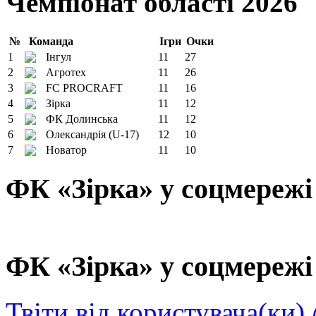
Чемпіонат області 2026
№
Команда
Ігри
Очки
1
Інгул
11
27
2
Агротех
11
26
3
FC PROCRAFT
11
16
4
Зірка
11
12
5
ФК Долинська
11
12
6
Олександрія (U-17)
12
10
7
Новатор
11
10
ФК «Зірка» у соцмережі
ФК «Зірка» у соцмережі 
Твіти від користувача(ки)