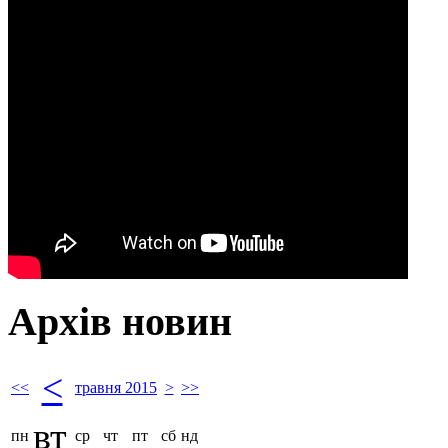
Архів новин
<
<<
травня 2015
>
>>
вт
пн
ср
чт
пт
сб
нд