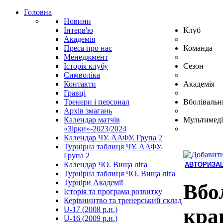
Головна
Новини
Інтерв'ю
Клуб
Академія
Преса про нас
Команда
Менеджмент
Історія клубу
Сезон
Символіка
Контакти
Академія
Гравці
Тренери і персонал
Вболівальн
Архів змагань
Календар матчів
Мультимеді
«Зірки»-2023/2024
Календар ЧУ. ААФУ. Група 2
Турнірна таблиця ЧУ. ААФУ.
Група 2
Календар ЧО. Вища ліга
АВТОРИЗАЦ
Турнірна таблиця ЧО. Вища ліга
Hindi
Турніри Академії
Blue
Вбо
Історія та програма розвитку
Film
Керівництво та тренерський склад
سكس
кра
U-17 (2008 р.н.)
-
U-16 (2009 р.н.)
سكس