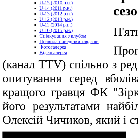
U-15 (2010 р.н.)
مترجم
сез
U-14 (2011 р.н.)
-
U-13 (2012 р.н.)
سكس
U-12 (2013 р.н.)
مصري
U-11 (2014 р.н.)
-
П'ят
U-10 (2015 р.н.)
Xnxx
Спілкування з клубом
Arab
Правила поведінки глядачів
Прог
Фотогалерея
Відеогалерея
(канал TTV) спільно з ред
опитування серед вболі
кращого гравця ФК "Зірк
його результатами найбі
Олексій Чичиков, який і 