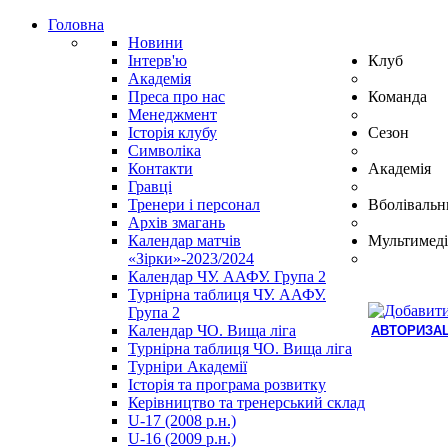
Головна
Новини
Інтерв'ю
Клуб
Академія
Преса про нас
Команда
Менеджмент
Історія клубу
Сезон
Символіка
Контакти
Академія
Гравці
Тренери і персонал
Вболівальн
Архів змагань
Календар матчів
Мультимеді
«Зірки»-2023/2024
Календар ЧУ. ААФУ. Група 2
Турнірна таблиця ЧУ. ААФУ.
Група 2
Календар ЧО. Вища ліга
АВТОРИЗАЦ
Турнірна таблиця ЧО. Вища ліга
Hindi
Турніри Академії
Blue
Історія та програма розвитку
Film
Керівництво та тренерський склад
سكس
U-17 (2008 р.н.)
-
U-16 (2009 р.н.)
سكس