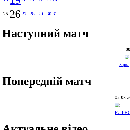
26
25
27
28
29
30
31
Наступний матч
09
Зірка
Попередній матч
02-08-2
FC PR
Актуальне відео