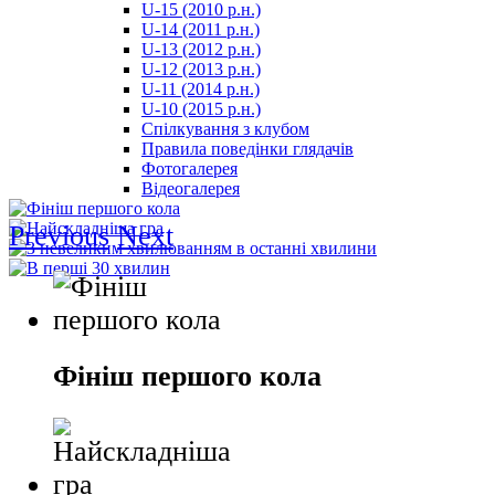
U-15 (2010 р.н.)
مترجم
U-14 (2011 р.н.)
-
U-13 (2012 р.н.)
سكس
U-12 (2013 р.н.)
مصري
U-11 (2014 р.н.)
-
U-10 (2015 р.н.)
Xnxx
Спілкування з клубом
Arab
Правила поведінки глядачів
Фотогалерея
Відеогалерея
Previous
Next
Фініш першого кола