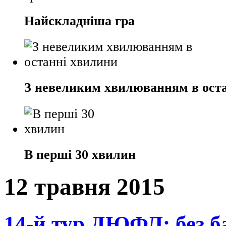
Найскладніша гра
З невеликим хвилюванням в ост
В перші 30 хвилин
12 травня 2015
14-й тур ДЮФЛ: без б