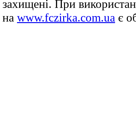
захищені. При використан
на
www.fczirka.com.ua
є о