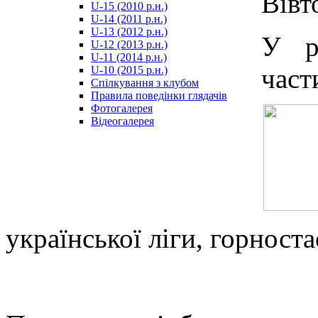
Вівт
U-15 (2010 р.н.)
مترجم
U-14 (2011 р.н.)
-
U-13 (2012 р.н.)
سكس
У р
U-12 (2013 р.н.)
مصري
U-11 (2014 р.н.)
-
част
U-10 (2015 р.н.)
Xnxx
Спілкування з клубом
Arab
Правила поведінки глядачів
Фотогалерея
Відеогалерея
української ліги, горнос