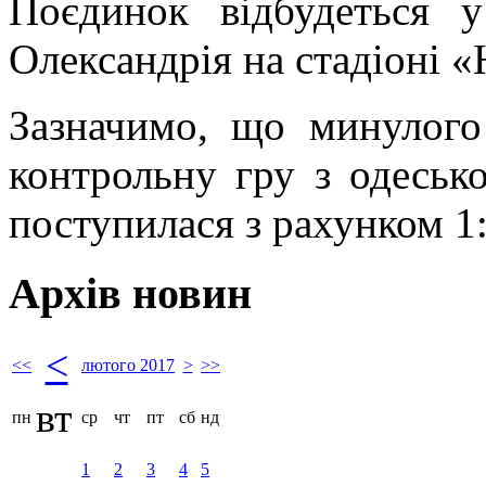
Поєдинок відбудеться у
Олександрія на стадіоні «
Зазначимо, що минулого
контрольну гру з одесь
поступилася з рахунком 1:
Архів новин
<
<<
лютого 2017
>
>>
вт
пн
ср
чт
пт
сб
нд
1
2
3
4
5