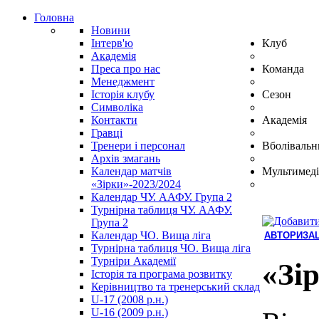
Головна
Новини
Інтерв'ю
Клуб
Академія
Преса про нас
Команда
Менеджмент
Історія клубу
Сезон
Символіка
Контакти
Академія
Гравці
Тренери і персонал
Вболівальн
Архів змагань
Календар матчів
Мультимеді
«Зірки»-2023/2024
Календар ЧУ. ААФУ. Група 2
Турнірна таблиця ЧУ. ААФУ.
Група 2
Календар ЧО. Вища ліга
АВТОРИЗАЦ
Турнірна таблиця ЧО. Вища ліга
Hindi
Турніри Академії
Blue
«Зі
Історія та програма розвитку
Film
Керівництво та тренерський склад
سكس
U-17 (2008 р.н.)
-
U-16 (2009 р.н.)
سكس