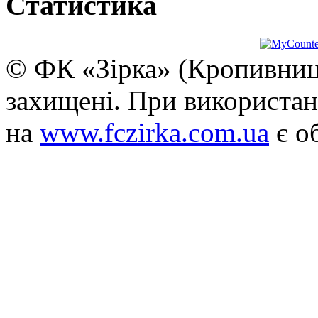
Статистика
© ФК «Зірка» (Кропивниць
захищені. При використан
на
www.fczirka.com.ua
є о