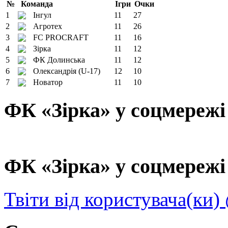
№
Команда
Ігри
Очки
1
Інгул
11
27
2
Агротех
11
26
3
FC PROCRAFT
11
16
4
Зірка
11
12
5
ФК Долинська
11
12
6
Олександрія (U-17)
12
10
7
Новатор
11
10
ФК «Зірка» у соцмережі
ФК «Зірка» у соцмережі 
Твіти від користувача(ки)