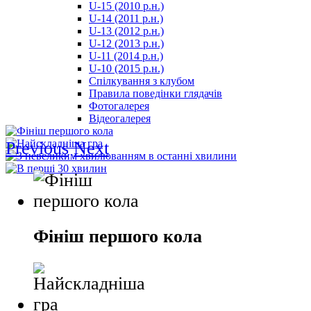
U-15 (2010 р.н.)
مترجم
U-14 (2011 р.н.)
-
U-13 (2012 р.н.)
سكس
U-12 (2013 р.н.)
مصري
U-11 (2014 р.н.)
-
U-10 (2015 р.н.)
Xnxx
Спілкування з клубом
Arab
Правила поведінки глядачів
Фотогалерея
Відеогалерея
Previous
Next
Фініш першого кола