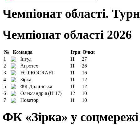
Чемпіонат області. Тур
Чемпіонат області 2026
№
Команда
Ігри
Очки
1
Інгул
11
27
2
Агротех
11
26
3
FC PROCRAFT
11
16
4
Зірка
11
12
5
ФК Долинська
11
12
6
Олександрія (U-17)
12
10
7
Новатор
11
10
ФК «Зірка» у соцмережі