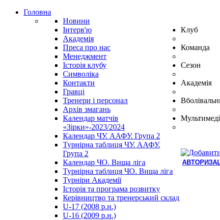
Головна
Новини
Інтерв'ю
Клуб
Академія
Преса про нас
Команда
Менеджмент
Історія клубу
Сезон
Символіка
Контакти
Академія
Гравці
Тренери і персонал
Вболівальн
Архів змагань
Календар матчів
Мультимеді
«Зірки»-2023/2024
Календар ЧУ. ААФУ. Група 2
Турнірна таблиця ЧУ. ААФУ.
Група 2
Календар ЧО. Вища ліга
АВТОРИЗАЦ
Турнірна таблиця ЧО. Вища ліга
Hindi
Турніри Академії
Blue
Історія та програма розвитку
Film
Керівництво та тренерський склад
سكس
U-17 (2008 р.н.)
-
U-16 (2009 р.н.)
سكس