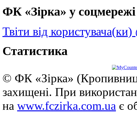
ФК «Зірка» у соцмережі 
Твіти від користувача(ки)
Статистика
© ФК «Зірка» (Кропивниць
захищені. При використан
на
www.fczirka.com.ua
є о