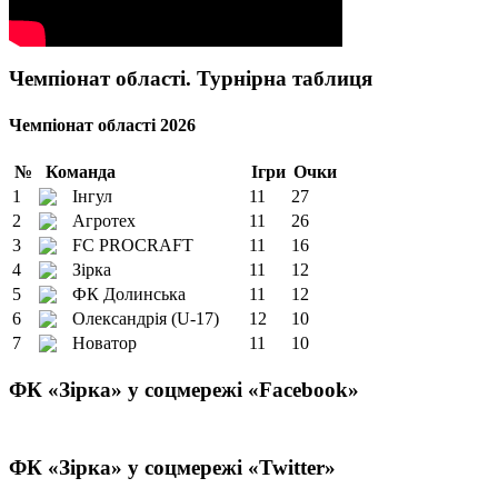
Чемпіонат області. Турнірна таблиця
Чемпіонат області 2026
№
Команда
Ігри
Очки
1
Інгул
11
27
2
Агротех
11
26
3
FC PROCRAFT
11
16
4
Зірка
11
12
5
ФК Долинська
11
12
6
Олександрія (U-17)
12
10
7
Новатор
11
10
ФК «Зірка» у соцмережі «Facebook»
ФК «Зірка» у соцмережі «Twitter»