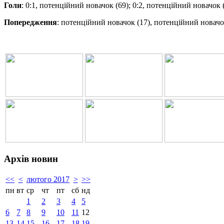
Голи
: 0:1, потенційний новачок (69); 0:2, потенційний новачок (
Попередження
: потенційний новачок (17), потенційний новачок
Архів новин
<<
<
лютого 2017
>
>>
пн
вт
ср
чт
пт
сб
нд
1
2
3
4
5
6
7
8
9
10
11
12
13
14
15
16
17
18
19