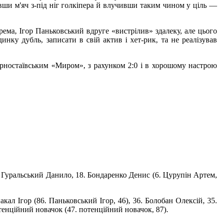
бивши м'яч з-під ніг голкіпера й влучивши таким чином у ціль —
ема, Ігор Паньковський вдруге «вистрілив» здалеку, але цього
ку дубль, записати в свій актив і хет-рик, та не реалізував
орностаївським «Миром», з рахунком 2:0 і в хорошому настрою
. Гуральський Данило, 18. Бондаренко Денис (6. Цурупін Артем,
кал Ігор (86. Паньковський Ігор, 46), 36. Болобан Олексій, 35.
тенційний новачок (47. потенційний новачок, 87).