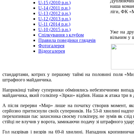
Дублюючий 
U-15 (2010 р.н.)
مترجم
наша коман
U-14 (2011 р.н.)
-
ліги, ФК «М
U-13 (2012 р.н.)
سكس
U-12 (2013 р.н.)
مصري
U-11 (2014 р.н.)
-
U-10 (2015 р.н.)
Xnxx
Уже на дру
Спілкування з клубом
Arab
вільним у 
Правила поведінки глядачів
Фотогалерея
Відеогалерея
стандартами, котрих у першому таймі на половині поля «Ми
штрафного майданчика.
Наприкінці тайму суперники обмінялись небезпечними випадам
майданчика, який голкіпер «Зірки» відбив. Наша ж атака три в д
А після перерви «Мир» лише на початку створив момент, як
серйозно притиснули своїх суперників. На 53-й хвилині надпо
перехопивши пас захисника своєму голкіперу, не зумів як слід
стійці не влучив у ворота, замикаючи подачу зі штрафного удару
Гол назрівав і визрів на 69-й хвилині. Нападник кропивнича