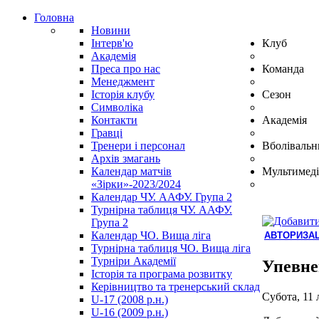
Головна
Новини
Інтерв'ю
Клуб
Академія
Преса про нас
Команда
Менеджмент
Історія клубу
Сезон
Символіка
Контакти
Академія
Гравці
Тренери і персонал
Вболівальн
Архів змагань
Календар матчів
Мультимеді
«Зірки»-2023/2024
Календар ЧУ. ААФУ. Група 2
Турнірна таблиця ЧУ. ААФУ.
Група 2
Календар ЧО. Вища ліга
АВТОРИЗАЦ
Турнірна таблиця ЧО. Вища ліга
Hindi
Турніри Академії
Blue
Упевне
Історія та програма розвитку
Film
Керівництво та тренерський склад
سكس
Субота, 11 
U-17 (2008 р.н.)
-
U-16 (2009 р.н.)
سكس