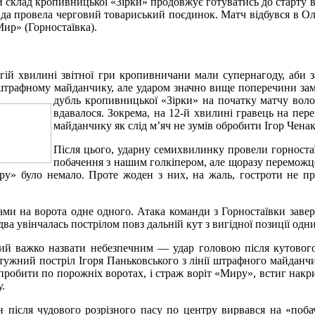
склад кропивницької «Зірки» продовжує готуватись до старту ве
да провела черговий товариський поєдинок. Матч відбувся в Ол
ир» (Горностаївка).
гій хвилині звітної гри кропивничани мали супернагоду, аби 
штрафному майданчику, але ударом значно вище поперечини замк
дубль кропивницької «Зірки»
на початку матчу волод
вдавалося. Зокрема, на 12-й хвилині гравець на пер
майданчику як слід м’яч не зумів обробити Ігор Ченак
Після цього, ударну семихвилинку провели горноста
побачення з нашим голкіпером, але щоразу переможцем
ру» було немало. Проте жоден з них, на жаль, гостроти не пр
и на ворота одне одного. Атака команди з Горностаївки завер
ва увінчалась пострілом повз дальній кут з вигідної позиції одн
ий важко назвати небезпечним — удар головою після кутового 
тужний постріл Ігоря Паньковського з лінії штрафного майданчик
 пробити по порожніх воротах, і страж воріт «Миру», встиг накри
.
н після чудового розрізного пасу по центру вирвався на «побач