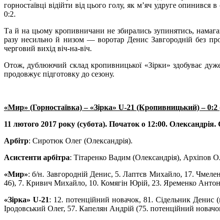
горностаївці відійти від цього голу, як м’яч удруге опинився 
0:2.
Та й на цьому кропивничани не збирались зупинятись, намагаю
разу несильно й низом — воротар Денис Завгородній без проб
черговий вихід віч-на-віч.
Отож,
дублюючий склад кропивницької «Зірки»
здобуває дуже
продовжує підготовку до сезону.
«Мир» (Горностаївка) – «Зірка» U-21 (Кропивницький) – 0:2 (
11 лютого 2017 року (субота). Початок о 12:00. Олександрія.
Арбітр
: Сиротюк Олег (Олександрія).
Асистенти арбітра
: Тітаренко Вадим (Олександрія), Архіпов О
«Мир»
: б/н. Завгородній Денис, 5. Лаптєв Михайло, 17. Чмел
46), 7. Кривич Михайло, 10. Комягін Юрій, 23. Яременко Антон 
«Зірка» U-21
: 12. потенційний новачок, 81. Сідельник Денис (
Іродовський Олег, 57. Капелян Андрій (75. потенційний новачок