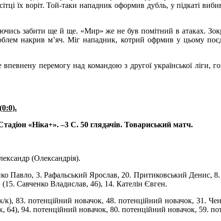
в сітці їх воріт. Той-таки нападник оформив дубль, у підкаті ви
чись забити ще й ще. «Мир» же не був помітний в атаках. Зокр
лем накрив м’яч. Міг нападник, котрий офрмив у цьому поєдин
 впевнену перемогу над командою з другої української ліги, г
0:0).
 Стадіон «Ніка+». –3 С. 50 глядачів. Товариський матч.
лександр (Олександрія).
енко Павло, 3. Рафальський Ярослав, 20. Притиковський Денис, 8
(15. Савченко Владислав, 46), 14. Кателін Євген.
к/к), 83. потенційний новачок, 48. потенційний новачок, 31. Чена
, 64), 94. потенційний новачок, 80. потенційний новачок, 59. по