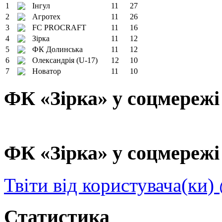
1
Інгул
11
27
2
Агротех
11
26
3
FC PROCRAFT
11
16
4
Зірка
11
12
5
ФК Долинська
11
12
6
Олександрія (U-17)
12
10
7
Новатор
11
10
ФК «Зірка» у соцмережі
ФК «Зірка» у соцмережі 
Твіти від користувача(ки)
Статистика