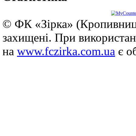
© ФК «Зірка» (Кропивниць
захищені. При використан
на
www.fczirka.com.ua
є о