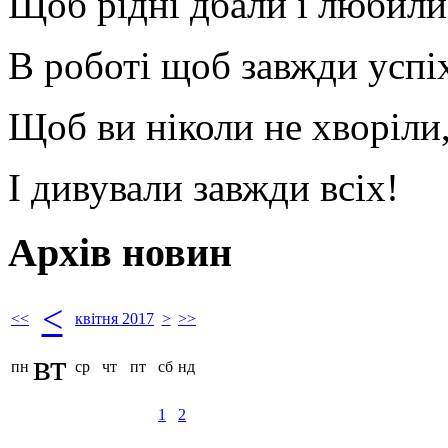
Щоб рідні дбали і любили
В роботі щоб завжди успі
Щоб ви ніколи не хворіли
І дивували завжди всіх!
Архів новин
<
<<
квітня 2017
>
>>
вт
пн
ср
чт
пт
сб
нд
1
2