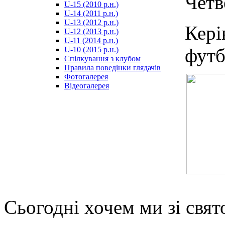
Четв
U-15 (2010 р.н.)
مترجم
U-14 (2011 р.н.)
-
U-13 (2012 р.н.)
سكس
Кер
U-12 (2013 р.н.)
مصري
U-11 (2014 р.н.)
-
футб
U-10 (2015 р.н.)
Xnxx
Спілкування з клубом
Arab
Правила поведінки глядачів
Фотогалерея
Відеогалерея
Сьогодні хочем ми зі свят