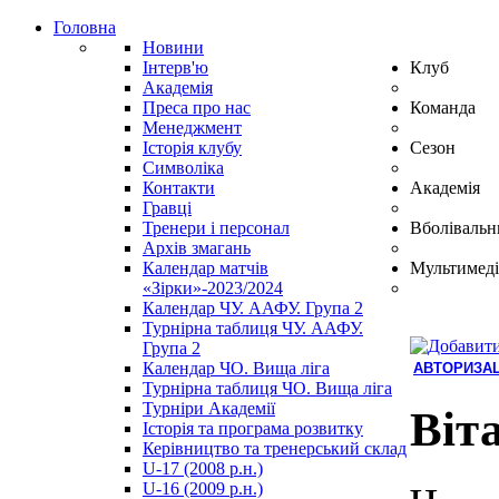
Головна
Новини
Інтерв'ю
Клуб
Академія
Преса про нас
Команда
Менеджмент
Історія клубу
Сезон
Символіка
Контакти
Академія
Гравці
Тренери і персонал
Вболівальн
Архів змагань
Календар матчів
Мультимеді
«Зірки»-2023/2024
Календар ЧУ. ААФУ. Група 2
Турнірна таблиця ЧУ. ААФУ.
Група 2
Календар ЧО. Вища ліга
АВТОРИЗАЦ
Турнірна таблиця ЧО. Вища ліга
Hindi
Турніри Академії
Blue
Віт
Історія та програма розвитку
Film
Керівництво та тренерський склад
سكس
U-17 (2008 р.н.)
-
U-16 (2009 р.н.)
سكس