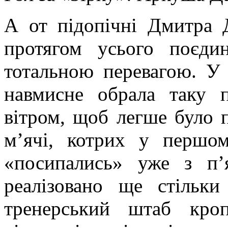
А от підопічні Дмитра 
протягом усього поєди
тотальною перевагою. У
навмисне обрала таку 
вітром, щоб легше було п
м’ячі, котрих у першом
«посипались» уже з п’
реалізовано ще стільк
тренерський штаб кро