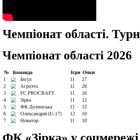
Чемпіонат області. Тур
Чемпіонат області 2026
№
Команда
Ігри
Очки
1
Інгул
11
27
2
Агротех
11
26
3
FC PROCRAFT
11
16
4
Зірка
11
12
5
ФК Долинська
11
12
6
Олександрія (U-17)
12
10
7
Новатор
11
10
ФК «Зірка» у соцмережі