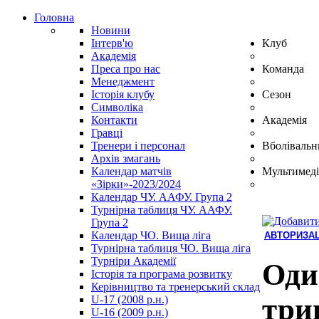
Головна
Новини
Інтерв'ю
Клуб
Академія
Преса про нас
Команда
Менеджмент
Історія клубу
Сезон
Символіка
Контакти
Академія
Гравці
Тренери і персонал
Вболівальн
Архів змагань
Календар матчів
Мультимеді
«Зірки»-2023/2024
Календар ЧУ. ААФУ. Група 2
Турнірна таблиця ЧУ. ААФУ.
Група 2
Календар ЧО. Вища ліга
АВТОРИЗАЦ
Турнірна таблиця ЧО. Вища ліга
Hindi
Турніри Академії
Blue
Оди
Історія та програма розвитку
Film
Керівництво та тренерський склад
سكس
три
U-17 (2008 р.н.)
-
U-16 (2009 р.н.)
سكس