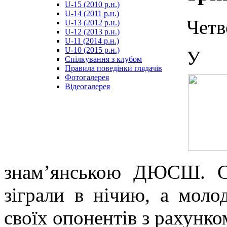
U-15 (2010 р.н.)
مترجم
U-14 (2011 р.н.)
-
Четв
U-13 (2012 р.н.)
سكس
U-12 (2013 р.н.)
مصري
U-11 (2014 р.н.)
-
U-10 (2015 р.н.)
У д
Xnxx
Спілкування з клубом
Arab
Правила поведінки глядачів
Фотогалерея
Відеогалерея
знам’янською ДЮСШ. С
зіграли в нічию, а моло
своїх опонентів з рахунко