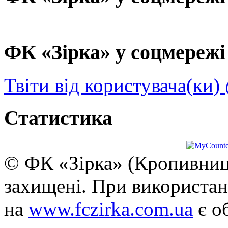
ФК «Зірка» у соцмережі 
Твіти від користувача(ки)
Статистика
© ФК «Зірка» (Кропивниць
захищені. При використан
на
www.fczirka.com.ua
є о