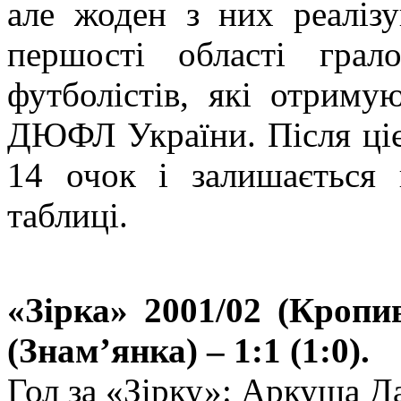
але жоден з них реалізу
першості області грал
футболістів, які отриму
ДЮФЛ України. Після ціє
14 очок і залишається 
таблиці.
«Зірка» 2001/02 (Кро
(Знам’янка) – 1:1 (1:0).
Гол за «Зірку»: Аркуша Да