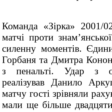
Команда «Зірка» 2001/0
матчі проти знам’янськ
силенну моментів. Єдини
Горбаня та Дмитра Конон
з пенальті. Удар з о
реалізував Данило Арку
матчу гості зрівняли рах
мали ще більше двадцяти