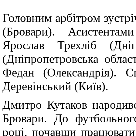
Головним арбітром зустрі
(Бровари). Асистентам
Ярослав Трехліб (Дн
(Дніпропетровська облас
Федан (Олександрія). С
Деревінський (Київ).
Дмитро Кутаков народивс
Бровари. До футбольно
році, почавши працювати