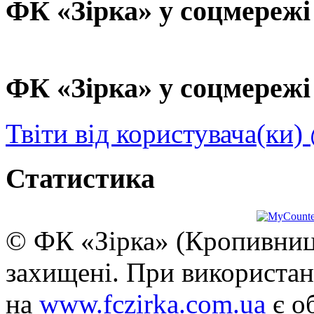
ФК «Зірка» у соцмережі
ФК «Зірка» у соцмережі 
Твіти від користувача(ки)
Статистика
© ФК «Зірка» (Кропивниць
захищені. При використан
на
www.fczirka.com.ua
є о