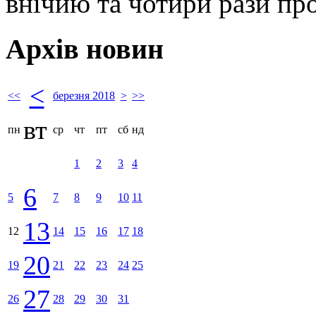
внічию та чотири рази про
Архів новин
<
<<
березня 2018
>
>>
вт
пн
ср
чт
пт
сб
нд
1
2
3
4
6
5
7
8
9
10
11
13
12
14
15
16
17
18
20
19
21
22
23
24
25
27
26
28
29
30
31