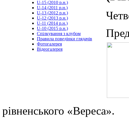
U-15 (2010 р.н.)
مترجم
U-14 (2011 р.н.)
-
Четв
U-13 (2012 р.н.)
سكس
U-12 (2013 р.н.)
مصري
U-11 (2014 р.н.)
-
U-10 (2015 р.н.)
Пред
Xnxx
Спілкування з клубом
Arab
Правила поведінки глядачів
Фотогалерея
Відеогалерея
рівненського «Вереса».