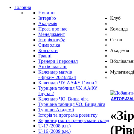
Головна
Новини
Інтерв'ю
Клуб
Академія
Преса про нас
Команда
Менеджмент
Історія клубу
Сезон
Символіка
Контакти
Академія
Гравці
Тренери і персонал
Вболівальн
Архів змагань
Календар матчів
Мультимеді
«Зірки»-2023/2024
Календар ЧУ. ААФУ. Група 2
Турнірна таблиця ЧУ. ААФУ.
Група 2
Календар ЧО. Вища ліга
АВТОРИЗАЦ
Турнірна таблиця ЧО. Вища ліга
Hindi
Турніри Академії
Blue
«Зі
Історія та програма розвитку
Film
Керівництво та тренерський склад
سكس
(Рів
U-17 (2008 р.н.)
-
U-16 (2009 р.н.)
سكس