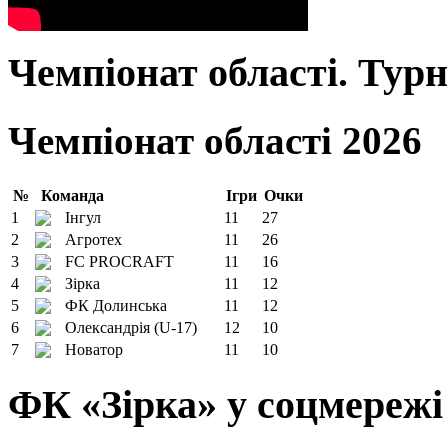
Чемпіонат області. Тур
Чемпіонат області 2026
№
Команда
Ігри
Очки
1
Інгул
11
27
2
Агротех
11
26
3
FC PROCRAFT
11
16
4
Зірка
11
12
5
ФК Долинська
11
12
6
Олександрія (U-17)
12
10
7
Новатор
11
10
ФК «Зірка» у соцмережі