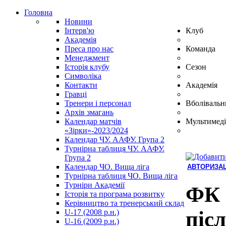
Головна
Новини
Інтерв'ю
Клуб
Академія
Преса про нас
Команда
Менеджмент
Історія клубу
Сезон
Символіка
Контакти
Академія
Гравці
Тренери і персонал
Вболівальн
Архів змагань
Календар матчів
Мультимеді
«Зірки»-2023/2024
Календар ЧУ. ААФУ. Група 2
Турнірна таблиця ЧУ. ААФУ.
Група 2
Календар ЧО. Вища ліга
АВТОРИЗАЦ
Турнірна таблиця ЧО. Вища ліга
Hindi
Турніри Академії
Blue
ФК 
Історія та програма розвитку
Film
Керівництво та тренерський склад
سكس
піс
U-17 (2008 р.н.)
-
U-16 (2009 р.н.)
سكس