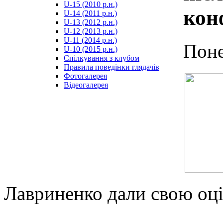
U-15 (2010 р.н.)
مترجم
кон
U-14 (2011 р.н.)
-
U-13 (2012 р.н.)
سكس
U-12 (2013 р.н.)
مصري
U-11 (2014 р.н.)
-
Поне
U-10 (2015 р.н.)
Xnxx
Спілкування з клубом
Arab
Правила поведінки глядачів
Фотогалерея
Відеогалерея
Лавриненко дали свою оці