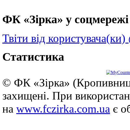
ФК «Зірка» у соцмережі 
Твіти від користувача(ки)
Статистика
© ФК «Зірка» (Кропивниць
захищені. При використан
на
www.fczirka.com.ua
є о