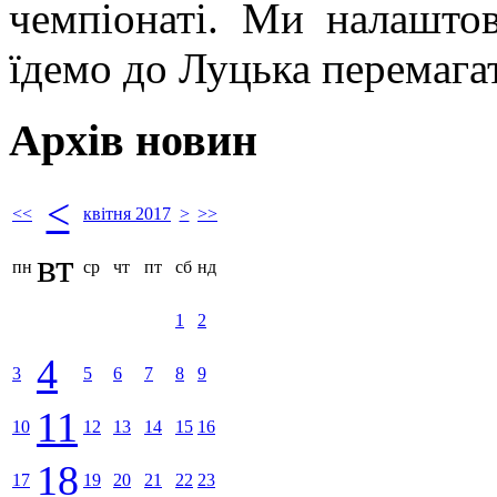
чемпіонаті. Ми налаштов
їдемо до Луцька перемага
Архів новин
<
<<
квітня 2017
>
>>
вт
пн
ср
чт
пт
сб
нд
1
2
4
3
5
6
7
8
9
11
10
12
13
14
15
16
18
17
19
20
21
22
23