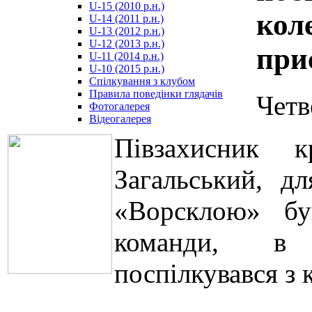
U-15 (2010 р.н.)
مترجم
кол
U-14 (2011 р.н.)
-
U-13 (2012 р.н.)
سكس
U-12 (2013 р.н.)
مصري
при
U-11 (2014 р.н.)
-
U-10 (2015 р.н.)
Xnxx
Спілкування з клубом
Arab
Правила поведінки глядачів
Четв
Фотогалерея
Відеогалерея
Півзахисник к
Загальський, д
«Ворсклою» бу
команди, в 
поспілкувався з