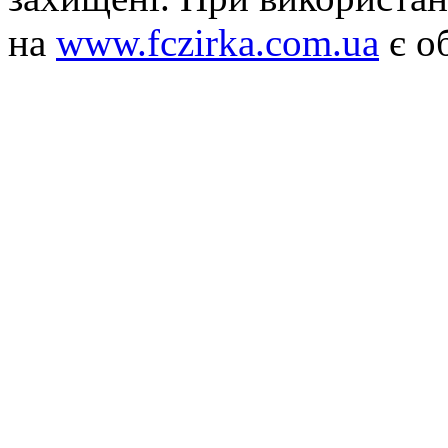
на
www.fczirka.com.ua
є о