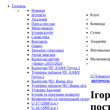
Головна
Новини
Інтерв'ю
Клуб
Академія
Преса про нас
Команда
Менеджмент
Історія клубу
Сезон
Символіка
Контакти
Академія
Гравці
Тренери і персонал
Вболівальн
Архів змагань
Календар матчів
Мультимеді
«Зірки»-2023/2024
Календар ЧУ. ААФУ. Група 2
Турнірна таблиця ЧУ. ААФУ.
Група 2
Календар ЧО. Вища ліга
АВТОРИЗАЦ
Турнірна таблиця ЧО. Вища ліга
Hindi
Турніри Академії
Blue
Іго
Історія та програма розвитку
Film
Керівництво та тренерський склад
سكس
пос
U-17 (2008 р.н.)
-
U-16 (2009 р.н.)
سكس