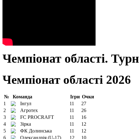
Чемпіонат області. Тур
Чемпіонат області 2026
№
Команда
Ігри
Очки
1
Інгул
11
27
2
Агротех
11
26
3
FC PROCRAFT
11
16
4
Зірка
11
12
5
ФК Долинська
11
12
6
Олександрія (U-17)
12
10