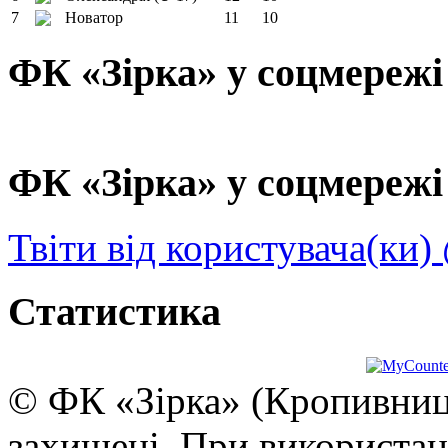
7
Новатор
11
10
ФК «Зірка» у соцмережі
ФК «Зірка» у соцмережі 
Твіти від користувача(ки)
Статистика
© ФК «Зірка» (Кропивниць
захищені. При використан