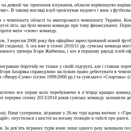
» на деякий час припинив існування, обласне керівництво виріши
и». В такому вигляді клуб проіснував недовго і зник з футбольн
з чемпіонату області та аматорського чемпіонату України. Ком
 другої ліги, що було межею команди при тому фінансуванні. Пер
 проти мати «свою» команду.
о Сум. 3 вересня 2008 року був офіційно зареєстрований новий фу
й сходинці. А ось вже в сезоні 2010/11 рр. сумська команда мог
ловного тренера Ігоря Жабченка, і хоч в першому раунді плей-о
 вигравши боротьбу не тільки у своїй підгрупі, але і ставши пер
Ігоря Захаряка справедливо заслужив право дебютувати в чемпіона
Явору-Суми» (сезон 1999/2000 рр.) та сумського «Спартака» (сез
актично все перше коло перебуваючи в п’ятірці кращих команд 
вої перерви сезону 2013/2014 років сумську команду залишили де
иці. Наші суперники, зігравши у 26-му турі вдома внічию з «Гір
рії», опустилася з шостої на восьму позицію в табелі про ранги.
 За дев’ять зіграних турів вони лише одного разу залишали поле 