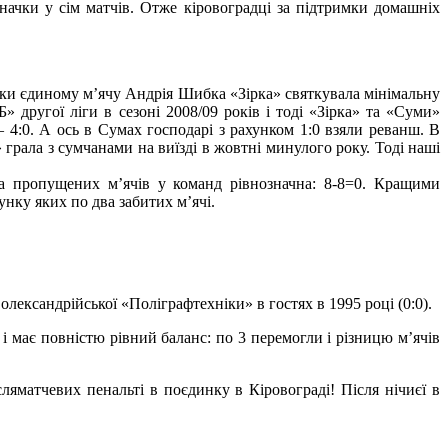
начки у сім матчів. Отже кіровоградці за підтримки домашніх
яки єдиному м’ячу Андрія Шибка «Зірка» святкувала мінімальну
» другої ліги в сезоні 2008/09 років і тоді «Зірка» та «Суми»
4:0. А ось в Сумах господарі з рахунком 1:0 взяли реванш. В
грала з сумчанами на виїзді в жовтні минулого року. Тоді наші
та пропущених м’ячів у команд рівнозначна: 8-8=0. Кращими
нку яких по два забитих м’ячі.
олександрійської «Поліграфтехніки» в гостях в 1995 році (0:0).
 і має повністю рівний баланс: по 3 перемогли і різницю м’ячів
ляматчевих пенальті в поєдинку в Кіровограді! Після нічиєї в