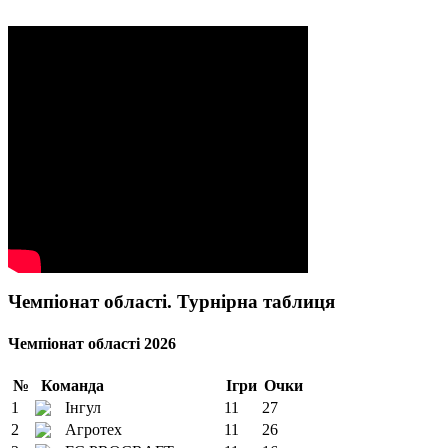
Чемпіонат області. Турнірна таблиця
Чемпіонат області 2026
№
Команда
Ігри
Очки
1
Інгул
11
27
2
Агротех
11
26