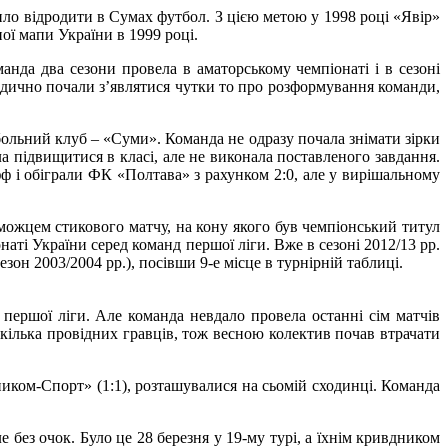
ло відродити в Сумах футбол. З цією метою у 1998 році «Явір»
ої мапи України в 1999 році.
анда два сезони провела в аматорському чемпіонаті і в сезоні
іодично почали з’являтися чутки то про розформування команди,
тбольний клуб – «Суми». Команда не одразу почала знімати зірки
ла підвищитися в класі, але не виконала поставленого завдання.
фф і обіграли ФК «Полтава» з рахунком 2:0, але у вирішальному
еможцем стикового матчу, на кону якого був чемпіонський титул
ті України серед команд першої ліги. Вже в сезоні 2012/13 рр.
он 2003/2004 рр.), посівши 9-е місце в турнірній таблиці.
першої ліги. Але команда невдало провела останні сім матчів
кілька провідних гравців, тож весною колектив почав втрачати
ником-Спорт» (1:1), розташувалися на сьомій сходинці. Команда
без очок. Було це 28 березня у 19-му турі, а їхнім кривдником