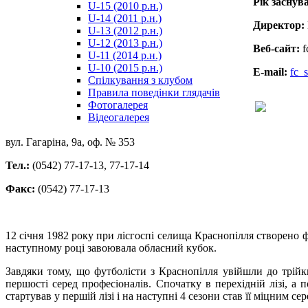
Рік заснув
U-15 (2010 р.н.)
مترجم
U-14 (2011 р.н.)
-
Директор:
U-13 (2012 р.н.)
سكس
U-12 (2013 р.н.)
مصري
Веб-сайт:
f
U-11 (2014 р.н.)
-
U-10 (2015 р.н.)
E-mail:
fc_
Xnxx
Спілкування з клубом
Arab
Правила поведінки глядачів
Фотогалерея
Відеогалерея
вул. Гагаріна, 9а, оф. № 353
Тел.:
(0542) 77-17-13, 77-17-14
Факс:
(0542) 77-17-13
12 січня 1982 року при лісгоспі селища Краснопілля створено ф
наступному році завоювала обласний кубок.
Завдяки тому, що футболісти з Краснопілля увійшли до трійк
першості серед професіоналів. Спочатку в перехідній лізі, а п
стартував у першій лізі і на наступні 4 сезони став її міцним се