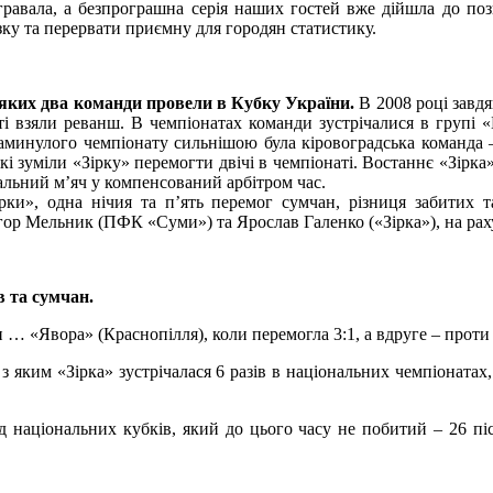
равала, а безпрограшна серія наших гостей вже дійшла до поз
зку та перервати приємну для городян статистику.
з яких два команди провели в Кубку України.
В 2008 році завд
ті взяли реванш. В чемпіонатах команди зустрічалися в групі «Б
аминулого чемпіонату сильнішою була кіровоградська команда – 
 зуміли «Зірку» перемогти двічі в чемпіонаті. Востаннє «Зірка» 
альний м’яч у компенсований арбітром час.
ірки», одна нічия та п’ять перемог сумчан, різниця забитих 
р Мельник (ПФК «Суми») та Ярослав Галенко («Зірка»), на раху
в та сумчан.
и … «Явора» (Краснопілля), коли перемогла 3:1, а вдруге – проти 
з яким «Зірка» зустрічалася 6 разів в національних чемпіонатах,
 національних кубків, який до цього часу не побитий – 26 піс