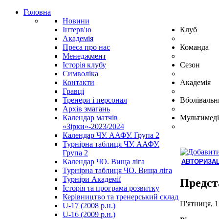
Головна
Новини
Інтерв'ю
Клуб
Академія
Преса про нас
Команда
Менеджмент
Історія клубу
Сезон
Символіка
Контакти
Академія
Гравці
Тренери і персонал
Вболівальн
Архів змагань
Календар матчів
Мультимеді
«Зірки»-2023/2024
Календар ЧУ. ААФУ. Група 2
Турнірна таблиця ЧУ. ААФУ.
Група 2
Календар ЧО. Вища ліга
АВТОРИЗАЦ
Турнірна таблиця ЧО. Вища ліга
Hindi
Турніри Академії
Blue
Предст
Історія та програма розвитку
Film
Керівництво та тренерський склад
سكس
П'ятниця, 1
U-17 (2008 р.н.)
-
U-16 (2009 р.н.)
سكس