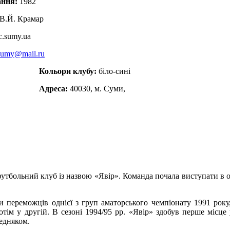
ання:
1982
В.Й. Крамар
c.sumy.ua
sumy@mail.ru
Кольори клубу:
біло-сині
Адреса:
40030, м. Суми,
утбольний клуб із назвою «Явір». Команда почала виступати в об
и переможців однієї з груп аматорського чемпіонату 1991 року
отім у другій. В сезоні 1994/95 рр. «Явір» здобув перше місце 
редняком.