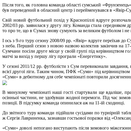
Після того, як головна команда області сумський «Фрунзенець
був переведений в обласний центр і перейменувався в «Явір-Сум
Свій новий футбольний похід у Краснопіллі вдруге розпочали 
2002/03 рр. заявилася у другу лігу. Команда стала середняком
то про те, що в Сумах знову сумують за великим футболом і не
І ось з 9-го туру сезону 2008/09 рр. «Явір» вдруге переїхав д
з неба. Перший сезон з новою назвою колектив закінчив на 17-і
Сумчани посіли друге місце у своїй групі під керівництвом го
матчі за вихід у першу лігу програли «Енергетику».
У сезоні 2011/12 рр. футболісти з Сум перевиконали завдання,
всієї другої ліги. Таким чином, ПФК «Суми» під керівництвом 
«Суми» в дебютному для себе чемпіонаті повторили досягнення «
В минулому чемпіонаті наші гості стартували ще вдаліше, пр
осінньої частини, не здобувши жодної перемоги. Під час зимо
позиції. В підсумку команда опинилася аж на 11-ій сходинці.
До звітного туру команди підійшли сусідами по турнірній табл
ж Сергія Лавриненка, зазнавши гостьової поразки від «Олександ
«Суми» доволі непогано виступають після зимового міжсезоння.