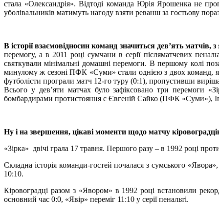
стала «Олександрія». Відтоді команда Юрія Ярошенка не прог
уболівальників матимуть нагоду взяти реванш за гостьову пора
В історії взаємовідносин команд значиться дев’ять матчів, 
перемогу, а в 2011 році сумчани в серії післяматчевих пеналь
святкували мінімальні домашні перемоги. В першому колі поз
минулому ж сезоні ПФК «Суми» стали однією з двох команд, які
футболісти програли матч 12-го туру (0:1), пропустивши виріш
Всього у дев’яти матчах було зафіксовано три перемоги «З
бомбардирами протистояння є Євгеній Сайко (ПФК «Суми»), Іго
Ну і на звершення, цікаві моменти щодо матчу кіровоградці
«Зірка» двічі грала 17 травня. Першого разу – в 1992 році прот
Складна історія команди-гостей почалася з сумського «Явора», 
10:10.
Кіровоградці разом з «Явором» в 1992 році встановили рекорд
основний час 0:0, «Явір» переміг 11:10 у серії пенальті.