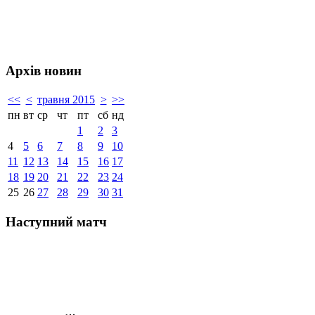
Архів новин
<<
<
травня 2015
>
>>
пн
вт
ср
чт
пт
сб
нд
1
2
3
4
5
6
7
8
9
10
11
12
13
14
15
16
17
18
19
20
21
22
23
24
25
26
27
28
29
30
31
Наступний матч