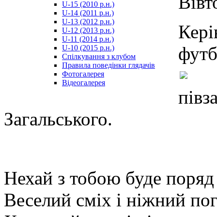
Вівт
U-15 (2010 р.н.)
مترجم
U-14 (2011 р.н.)
-
U-13 (2012 р.н.)
سكس
Кері
U-12 (2013 р.н.)
مصري
U-11 (2014 р.н.)
-
футб
U-10 (2015 р.н.)
Xnxx
Спілкування з клубом
Arab
Правила поведінки глядачів
Фотогалерея
Відеогалерея
півз
Загальського.
Нехай з тобою буде поря
Веселий сміх і ніжний по