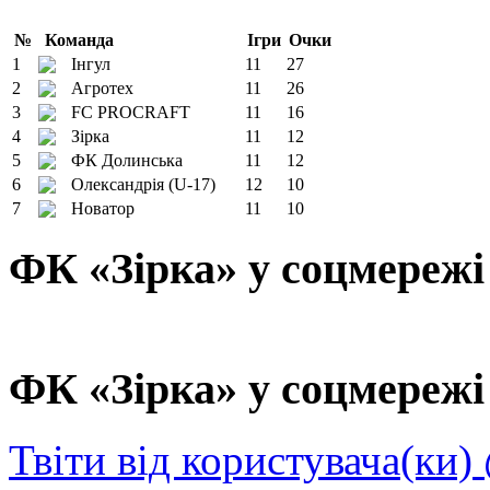
№
Команда
Ігри
Очки
1
Інгул
11
27
2
Агротех
11
26
3
FC PROCRAFT
11
16
4
Зірка
11
12
5
ФК Долинська
11
12
6
Олександрія (U-17)
12
10
7
Новатор
11
10
ФК «Зірка» у соцмережі
ФК «Зірка» у соцмережі 
Твіти від користувача(ки)