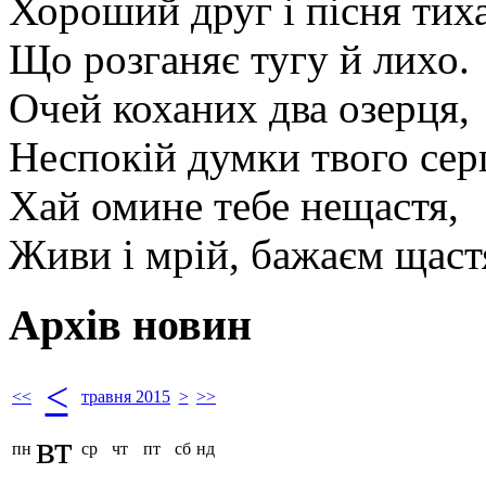
Хороший друг і пісня тих
Що розганяє тугу й лихо.
Очей коханих два озерця,
Неспокій думки твого сер
Хай омине тебе нещастя,
Живи і мрій, бажаєм щаст
Архів новин
<
<<
травня 2015
>
>>
вт
пн
ср
чт
пт
сб
нд