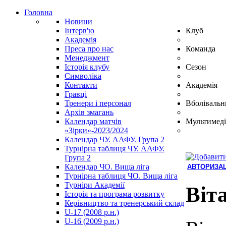
Головна
Новини
Інтерв'ю
Клуб
Академія
Преса про нас
Команда
Менеджмент
Історія клубу
Сезон
Символіка
Контакти
Академія
Гравці
Тренери і персонал
Вболівальн
Архів змагань
Календар матчів
Мультимеді
«Зірки»-2023/2024
Календар ЧУ. ААФУ. Група 2
Турнірна таблиця ЧУ. ААФУ.
Група 2
Календар ЧО. Вища ліга
АВТОРИЗАЦ
Турнірна таблиця ЧО. Вища ліга
Hindi
Турніри Академії
Blue
Віт
Історія та програма розвитку
Film
Керівництво та тренерський склад
سكس
U-17 (2008 р.н.)
-
U-16 (2009 р.н.)
سكس